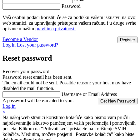
Password
Vaši osobni podaci koristiti će se za podršku vašem iskustvu na ovoj
web stranici, za upravljanje pristupom vašem računu i u druge svrhe
opisane u našim
pravilima privatnosti
.
Become a Vendor
Log in
Lost your password?
Reset password
Recover your password
Password reset email has been sent.
The email could not be sent. Possible reason: your host may have
disabled the mail function.
Username or Email Address
A password will be e-mailed to you.
Log in
×
Na našoj web stranici koristimo kolačiće kako bismo vam pružili
najrelevantnije iskustvo pamćenjem vaših preferencija i ponovljenih
posjeta. Klikom na “Prihvati sve” pristajete na korištenje SVIH
kolačića. Međutim, možete posjetiti "Postavke kolačića" kako biste
dali kontrolirani pristanak.