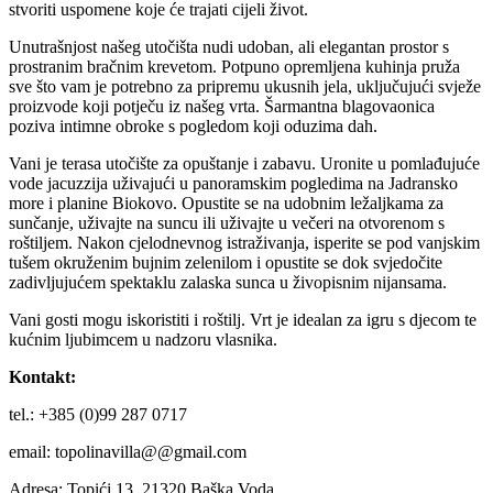
stvoriti uspomene koje će trajati cijeli život.
Unutrašnjost našeg utočišta nudi udoban, ali elegantan prostor s
prostranim bračnim krevetom. Potpuno opremljena kuhinja pruža
sve što vam je potrebno za pripremu ukusnih jela, uključujući svježe
proizvode koji potječu iz našeg vrta. Šarmantna blagovaonica
poziva intimne obroke s pogledom koji oduzima dah.
Vani je terasa utočište za opuštanje i zabavu. Uronite u pomlađujuće
vode jacuzzija uživajući u panoramskim pogledima na Jadransko
more i planine Biokovo. Opustite se na udobnim ležaljkama za
sunčanje, uživajte na suncu ili uživajte u večeri na otvorenom s
roštiljem. Nakon cjelodnevnog istraživanja, isperite se pod vanjskim
tušem okruženim bujnim zelenilom i opustite se dok svjedočite
zadivljujućem spektaklu zalaska sunca u živopisnim nijansama.
Vani gosti mogu iskoristiti i roštilj. Vrt je idealan za igru s djecom te
kućnim ljubimcem u nadzoru vlasnika.
Kontakt:
tel.: +385 (0)99 287 0717
email: topolinavilla@@gmail.com
Adresa: Topići 13, 21320 Baška Voda