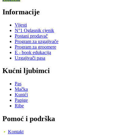
Informacije
Vijesti
N°1 Oglasnik cjenik
Postani prodavač
Program za uzgajivače
Program za groomere
E - book edukacija
Uzgajivači pasa
Kućni ljubimci
Pas
Mačka
Kunići
Papige
Ribe
Pomoć i podrška
•
Kontakt