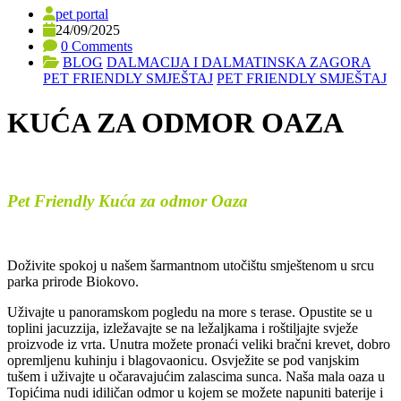
pet portal
24/09/2025
0 Comments
BLOG
DALMACIJA I DALMATINSKA ZAGORA
PET FRIENDLY SMJEŠTAJ
PET FRIENDLY SMJEŠTAJ
KUĆA ZA ODMOR OAZA
Pet Friendly Kuća za odmor Oaza
Doživite spokoj u našem šarmantnom utočištu smještenom u srcu
parka prirode Biokovo.
Uživajte u panoramskom pogledu na more s terase. Opustite se u
toplini jacuzzija, izležavajte se na ležaljkama i roštiljajte svježe
proizvode iz vrta. Unutra možete pronaći veliki bračni krevet, dobro
opremljenu kuhinju i blagovaonicu. Osvježite se pod vanjskim
tušem i uživajte u očaravajućim zalascima sunca. Naša mala oaza u
Topićima nudi idiličan odmor u kojem se možete napuniti baterije i