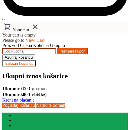
0
Your cart
Your cart is empty.
Please go to
View Cart
Proizvod
Cijena
Količina
Ukupno
Primijeni kupon
Ažuriraj košaricu
Isprazni košaricu
Ukupni iznos košarice
Ukupno
0.00
€
(0.00 kn)
Ukupno
0.00
€
(0.00 kn)
Kreni na plaćanje
Pogledaj košaricu
Naručite odmah