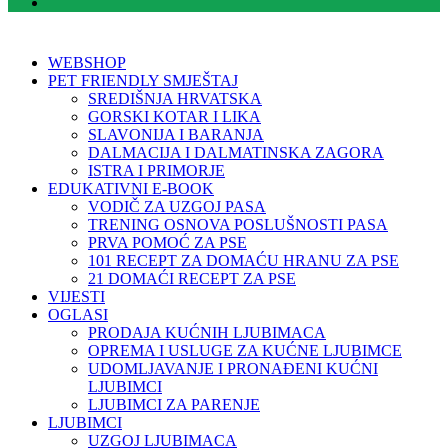
WEBSHOP
PET FRIENDLY SMJEŠTAJ
SREDIŠNJA HRVATSKA
GORSKI KOTAR I LIKA
SLAVONIJA I BARANJA
DALMACIJA I DALMATINSKA ZAGORA
ISTRA I PRIMORJE
EDUKATIVNI E-BOOK
VODIČ ZA UZGOJ PASA
TRENING OSNOVA POSLUŠNOSTI PASA
PRVA POMOĆ ZA PSE
101 RECEPT ZA DOMAĆU HRANU ZA PSE
21 DOMAĆI RECEPT ZA PSE
VIJESTI
OGLASI
PRODAJA KUĆNIH LJUBIMACA
OPREMA I USLUGE ZA KUĆNE LJUBIMCE
UDOMLJAVANJE I PRONAĐENI KUĆNI
LJUBIMCI
LJUBIMCI ZA PARENJE
LJUBIMCI
UZGOJ LJUBIMACA