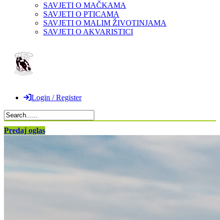
SAVJETI O MAČKAMA
SAVJETI O PTICAMA
SAVJETI O MALIM ŽIVOTINJAMA
SAVJETI O AKVARISTICI
Login / Register
Predaj oglas