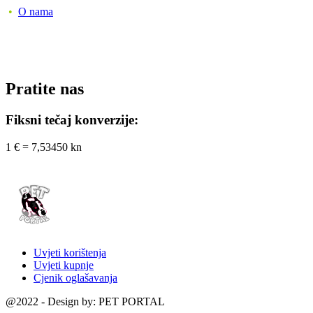
•
O nama
Pratite nas
Fiksni tečaj konverzije:
1 € = 7,53450 kn
Uvjeti korištenja
Uvjeti kupnje
Cjenik oglašavanja
@2022 - Design by: PET PORTAL