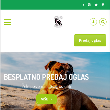
Predaj oglas
BESPLATNO PREDAJ OGLAS
Želiš pokloniti i nekog usrećiti
VIŠE