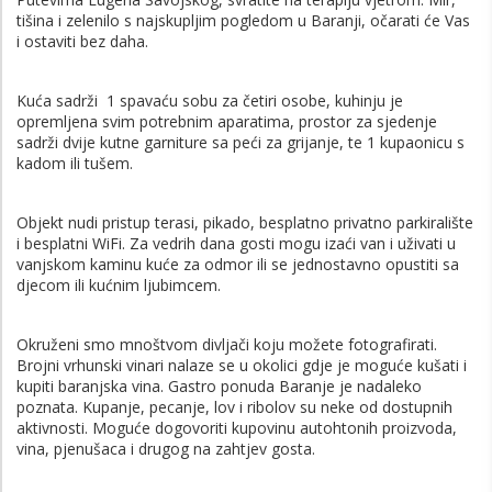
tišina i zelenilo s najskupljim pogledom u Baranji, očarati će Vas
i ostaviti bez daha.
Kuća sadrži 1 spavaću sobu za četiri osobe, kuhinju je
opremljena svim potrebnim aparatima, prostor za sjedenje
sadrži dvije kutne garniture sa peći za grijanje, te 1 kupaonicu s
kadom ili tušem.
Objekt nudi pristup terasi, pikado, besplatno privatno parkiralište
i besplatni WiFi. Za vedrih dana gosti mogu izaći van i uživati ​​u
vanjskom kaminu kuće za odmor ili se jednostavno opustiti sa
djecom ili kućnim ljubimcem.
Okruženi smo mnoštvom divljači koju možete fotografirati.
Brojni vrhunski vinari nalaze se u okolici gdje je moguće kušati i
kupiti baranjska vina. Gastro ponuda Baranje je nadaleko
poznata. Kupanje, pecanje, lov i ribolov su neke od dostupnih
aktivnosti. Moguće dogovoriti kupovinu autohtonih proizvoda,
vina, pjenušaca i drugog na zahtjev gosta.