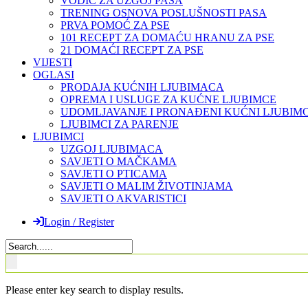
VODIČ ZA UZGOJ PASA
TRENING OSNOVA POSLUŠNOSTI PASA
PRVA POMOĆ ZA PSE
101 RECEPT ZA DOMAĆU HRANU ZA PSE
21 DOMAĆI RECEPT ZA PSE
VIJESTI
OGLASI
PRODAJA KUĆNIH LJUBIMACA
OPREMA I USLUGE ZA KUĆNE LJUBIMCE
UDOMLJAVANJE I PRONAĐENI KUĆNI LJUBIMC
LJUBIMCI ZA PARENJE
LJUBIMCI
UZGOJ LJUBIMACA
SAVJETI O MAČKAMA
SAVJETI O PTICAMA
SAVJETI O MALIM ŽIVOTINJAMA
SAVJETI O AKVARISTICI
Login / Register
Please enter key search to display results.