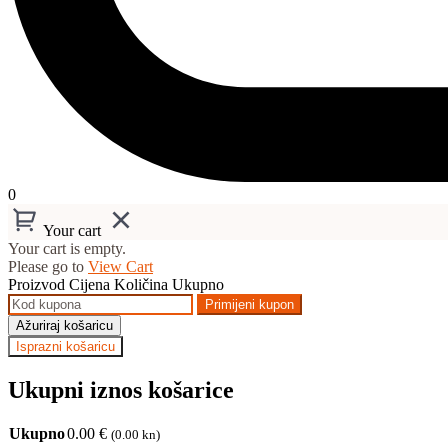
0
Your cart
Your cart is empty.
Please go to
View Cart
Proizvod
Cijena
Količina
Ukupno
Primijeni kupon
Ažuriraj košaricu
Isprazni košaricu
Ukupni iznos košarice
Ukupno
0.00
€
(0.00 kn)