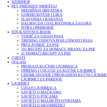
WEBSHOP
PET FRIENDLY SMJEŠTAJ
SREDIŠNJA HRVATSKA
GORSKI KOTAR I LIKA
SLAVONIJA I BARANJA
DALMACIJA I DALMATINSKA ZAGORA
ISTRA I PRIMORJE
EDUKATIVNI E-BOOK
VODIČ ZA UZGOJ PASA
TRENING OSNOVA POSLUŠNOSTI PASA
PRVA POMOĆ ZA PSE
101 RECEPT ZA DOMAĆU HRANU ZA PSE
21 DOMAĆI RECEPT ZA PSE
VIJESTI
OGLASI
PRODAJA KUĆNIH LJUBIMACA
OPREMA I USLUGE ZA KUĆNE LJUBIMCE
UDOMLJAVANJE I PRONAĐENI KUĆNI LJUBIMC
LJUBIMCI ZA PARENJE
LJUBIMCI
UZGOJ LJUBIMACA
SAVJETI O MAČKAMA
SAVJETI O PTICAMA
SAVJETI O MALIM ŽIVOTINJAMA
SAVJETI O AKVARISTICI