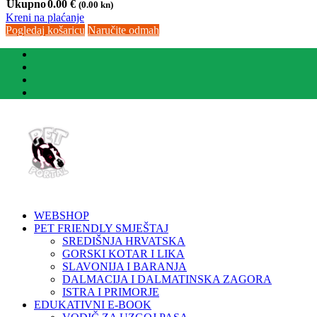
Ukupno
0.00
€
(0.00 kn)
Kreni na plaćanje
Pogledaj košaricu
Naručite odmah
WEBSHOP
PET FRIENDLY SMJEŠTAJ
SREDIŠNJA HRVATSKA
GORSKI KOTAR I LIKA
SLAVONIJA I BARANJA
DALMACIJA I DALMATINSKA ZAGORA
ISTRA I PRIMORJE
EDUKATIVNI E-BOOK