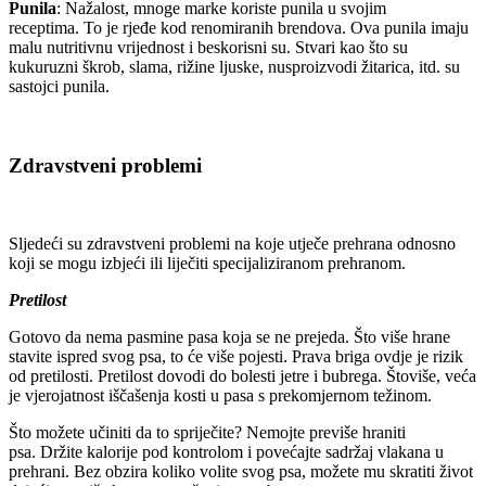
Punila
: Nažalost, mnoge marke koriste punila u svojim
receptima. To je rjeđe kod renomiranih brendova. Ova punila imaju
malu nutritivnu vrijednost i beskorisni su. Stvari kao što su
kukuruzni škrob, slama, rižine ljuske, nusproizvodi žitarica, itd. su
sastojci punila.
Zdravstveni problemi
Sljedeći su zdravstveni problemi na koje utječe prehrana odnosno
koji se mogu izbjeći ili liječiti specijaliziranom prehranom.
Pretilost
Gotovo da nema pasmine pasa koja se ne prejeda. Što više hrane
stavite ispred svog psa, to će više pojesti. Prava briga ovdje je rizik
od pretilosti. Pretilost dovodi do bolesti jetre i bubrega. Štoviše, veća
je vjerojatnost iščašenja kosti u pasa s prekomjernom težinom.
Što možete učiniti da to spriječite? Nemojte previše hraniti
psa. Držite kalorije pod kontrolom i povećajte sadržaj vlakana u
prehrani. Bez obzira koliko volite svog psa, možete mu skratiti život