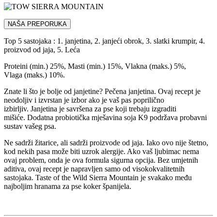
NAŠA PREPORUKA
Top 5 sastojaka : 1. janjetina, 2. janjeći obrok, 3. slatki krumpir, 4.
proizvod od jaja, 5. Leća
Proteini (min.) 25%, Masti (min.) 15%, Vlakna (maks.) 5%,
Vlaga (maks.) 10%.
Znate li što je bolje od janjetine? Pečena janjetina. Ovaj recept je
neodoljiv i izvrstan je izbor ako je vaš pas poprilično
izbirljiv. Janjetina je savršena za pse koji trebaju izgraditi
mišiće. Dodatna probiotička mješavina soja K9 podržava probavni
sustav vašeg psa.
Ne sadrži žitarice, ali sadrži proizvode od jaja. Iako ovo nije štetno,
kod nekih pasa može biti uzrok alergije. Ako vaš ljubimac nema
ovaj problem, onda je ova formula sigurna opcija. Bez umjetnih
aditiva, ovaj recept je napravljen samo od visokokvalitetnih
sastojaka. Taste of the Wild Sierra Mountain je svakako među
najboljim hranama za pse koker španijela.