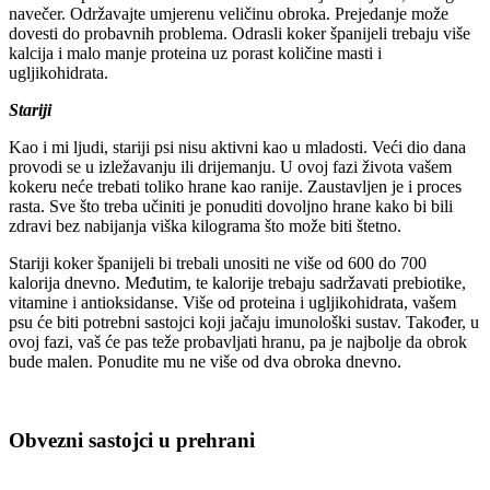
navečer. Održavajte umjerenu veličinu obroka. Prejedanje može
dovesti do probavnih problema. Odrasli koker španijeli trebaju više
kalcija i malo manje proteina uz porast količine masti i
ugljikohidrata.
Stariji
Kao i mi ljudi, stariji psi nisu aktivni kao u mladosti. Veći dio dana
provodi se u izležavanju ili drijemanju. U ovoj fazi života vašem
kokeru neće trebati toliko hrane kao ranije. Zaustavljen je i proces
rasta. Sve što treba učiniti je ponuditi dovoljno hrane kako bi bili
zdravi bez nabijanja viška kilograma što može biti štetno.
Stariji koker španijeli bi trebali unositi ne više od 600 do 700
kalorija dnevno. Međutim, te kalorije trebaju sadržavati prebiotike,
vitamine i antioksidanse. Više od proteina i ugljikohidrata, vašem
psu će biti potrebni sastojci koji jačaju imunološki sustav. Također, u
ovoj fazi, vaš će pas teže probavljati hranu, pa je najbolje da obrok
bude malen. Ponudite mu ne više od dva obroka dnevno.
Obvezni sastojci u prehrani