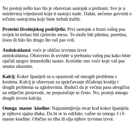
Ne postoji nešto kao što je obavezan sastojak u prehrani. Sve je u
nutritivnoj vrijednosti koju ti sastojci nude. Dakle, nećemo govoriti o
točnim sastojcima koje biste trebali tražiti.
Proteini životinjskog podrijetla
: Prvi sastojak u hrani vašeg psa
uvijek bi trebao biti cjelovito meso. To može biti piletina, puretina,
losos ili bilo što drugo što vaš pas voli.
Antioksidansi
: voće je obično izvrstan izvor
antioksidansa. Obavezno ih uvrstite u prehranu vašeg psa kako biste
ojačali njegov imunološki sustav. Koristite ono voće koje vaš pas
smatra ukusnim.
Kalcij
: Koker španijeli su u opasnosti od mnogih problema s
kostima. Kalcij je obavezan za sprječavanje iščašenja kostiju i
drugih problema sa zglobovima. Budući da je većina pasa alergična
na mliječne proizvode, ne preporučuje se često. No, postoji mnogo
drugih izvora kalcija.
Omega
masne
kiseline
: Najzanimljivija stvar kod koker španijela
je njihova sjajna dlaka. Da bi se to održalo, važne su omega 3 i 6
masne kiseline. Obično su riba ili ulja njihov izvrstan izvor.