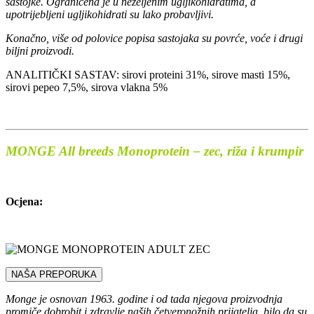
sastojke. Ograničena je u neželjenim ugljikohidratima, a
upotrijebljeni ugljikohidrati su lako probavljivi.
Konačno, više od polovice popisa sastojaka su povrće, voće i drugi
biljni proizvodi.
ANALITIČKI SASTAV: sirovi proteini 31%, sirove masti 15%,
sirovi pepeo 7,5%, sirova vlakna 5%
MONGE All breeds Monoprotein – zec, riža i krumpir
Ocjena:
NAŠA PREPORUKA
Monge je osnovan 1963. godine i od tada njegova proizvodnja
promiče dobrobit i zdravlje naših četveronožnih prijatelja, bilo da su