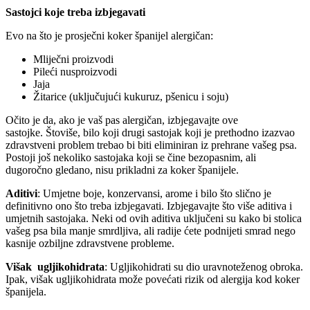
Sastojci koje treba izbjegavati
Evo na što je prosječni koker španijel alergičan:
Mliječni proizvodi
Pileći nusproizvodi
Jaja
Žitarice (uključujući kukuruz, pšenicu i soju)
Očito je da, ako je vaš pas alergičan, izbjegavajte ove
sastojke. Štoviše, bilo koji drugi sastojak koji je prethodno izazvao
zdravstveni problem trebao bi biti eliminiran iz prehrane vašeg psa.
Postoji još nekoliko sastojaka koji se čine bezopasnim, ali
dugoročno gledano, nisu prikladni za koker španijele.
Aditivi
: Umjetne boje, konzervansi, arome i bilo što slično je
definitivno ono što treba izbjegavati. Izbjegavajte što više aditiva i
umjetnih sastojaka. Neki od ovih aditiva uključeni su kako bi stolica
vašeg psa bila manje smrdljiva, ali radije ćete podnijeti smrad nego
kasnije ozbiljne zdravstvene probleme.
Višak
ugljikohidrata
: Ugljikohidrati su dio uravnoteženog obroka.
Ipak, višak ugljikohidrata može povećati rizik od alergija kod koker
španijela.