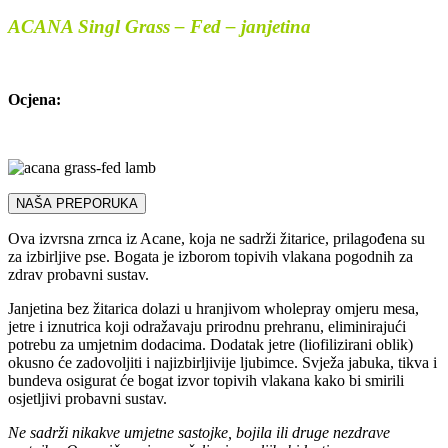
ACANA Singl Grass – Fed – janjetina
Ocjena:
NAŠA PREPORUKA
Ova izvrsna zrnca iz Acane, koja ne sadrži žitarice, prilagođena su
za izbirljive pse. Bogata je izborom topivih vlakana pogodnih za
zdrav probavni sustav.
Janjetina bez žitarica dolazi u hranjivom wholepray omjeru mesa,
jetre i iznutrica koji odražavaju prirodnu prehranu, eliminirajući
potrebu za umjetnim dodacima. Dodatak jetre (liofilizirani oblik)
okusno će zadovoljiti i najizbirljivije ljubimce. Svježa jabuka, tikva i
bundeva osigurat će bogat izvor topivih vlakana kako bi smirili
osjetljivi probavni sustav.
Ne sadrži nikakve umjetne sastojke, bojila ili druge nezdrave