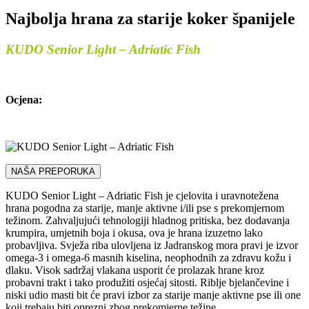
Najbolja hrana za starije koker španijele
KUDO Senior Light – Adriatic Fish
Ocjena:
NAŠA PREPORUKA
KUDO Senior Light – Adriatic Fish je cjelovita i uravnotežena
hrana pogodna za starije, manje aktivne i/ili pse s prekomjernom
težinom. Zahvaljujući tehnologiji hladnog pritiska, bez dodavanja
krumpira, umjetnih boja i okusa, ova je hrana izuzetno lako
probavljiva. Svježa riba ulovljena iz Jadranskog mora pravi je izvor
omega-3 i omega-6 masnih kiselina, neophodnih za zdravu kožu i
dlaku. Visok sadržaj vlakana usporit će prolazak hrane kroz
probavni trakt i tako produžiti osjećaj sitosti. Riblje bjelančevine i
niski udio masti bit će pravi izbor za starije manje aktivne pse ili one
koji trebaju biti oprezni zbog prekomjerne težine.