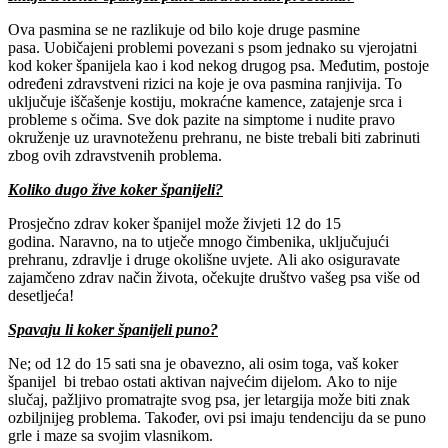
Ova pasmina se ne razlikuje od bilo koje druge pasmine
pasa. Uobičajeni problemi povezani s psom jednako su vjerojatni
kod koker španijela kao i kod nekog drugog psa. Međutim, postoje
određeni zdravstveni rizici na koje je ova pasmina ranjivija. To
uključuje iščašenje kostiju, mokraćne kamence, zatajenje srca i
probleme s očima. Sve dok pazite na simptome i nudite pravo
okruženje uz uravnoteženu prehranu, ne biste trebali biti zabrinuti
zbog ovih zdravstvenih problema.
Koliko dugo žive koker španijeli?
Prosječno zdrav koker španijel može živjeti 12 do 15
godina. Naravno, na to utječe mnogo čimbenika, uključujući
prehranu, zdravlje i druge okolišne uvjete. Ali ako osiguravate
zajamčeno zdrav način života, očekujte društvo vašeg psa više od
desetljeća!
Spavaju li koker španijeli puno?
Ne; od 12 do 15 sati sna je obavezno, ali osim toga, vaš koker
španijel bi trebao ostati aktivan najvećim dijelom. Ako to nije
slučaj, pažljivo promatrajte svog psa, jer letargija može biti znak
ozbiljnijeg problema. Također, ovi psi imaju tendenciju da se puno
grle i maze sa svojim vlasnikom.