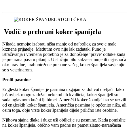
Vodič o prehrani koker španijela
Nikada nemojte izabrati ništa manje od najboljeg za svoje male
krznene prijatelje. Međutim ovo nije lak zadatak. Puno je
istraživanja i vremena potrebno je za donošenje ‘prave’ odluke kada
je prehrana pasa u pitanju. U slučaju bilo kakve sumnje ili nejasnoća
oko pravilne, urabnotežene prehane vašeg koker španijela savjetujte
se s veterinarom.
Profil pasmine
Engleski koker španijel je pasmina uzgajan za dohvat divljači. Iako
još uvijek mogu zadržati neke od tih kvaliteta, koker španijeli su
sada uglavnom kućni ljubimci. Američki koker španijeli su se razvili
od engleskih koker španijela. Američka pasmina je općenito niža, ali
osim toga, obje vrste koker španijela dijele prilično iste osobine.
Njihova sjajna dlaka i duge uši obilježje su pasmine. Kada pomislite
na koker španijela, obično vam padne na pamet zlatno-narančasta