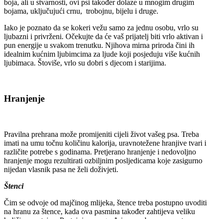
boja, ali u stvarnosti, ovi psi također dolaze u mnogim drugim
bojama, uključujući crnu, trobojnu, bijelu i druge.
Iako je poznato da se kokeri vežu samo za jednu osobu, vrlo su
ljubazni i privrženi. Očekujte da će vaš prijatelj biti vrlo aktivan i
pun energije u svakom trenutku. Njihova mirna priroda čini ih
idealnim kućnim ljubimcima za ljude koji posjeduju više kućnih
ljubimaca. Štoviše, vrlo su dobri s djecom i starijima.
Hranjenje
Pravilna prehrana može promijeniti cijeli život vašeg psa. Treba
imati na umu točnu količinu kalorija, uravnotežene hranjive tvari i
različite potrebe s godinama. Pretjerano hranjenje i nedovoljno
hranjenje mogu rezultirati ozbiljnim posljedicama koje zasigurno
nijedan vlasnik pasa ne želi doživjeti.
Štenci
Čim se odvoje od majčinog mlijeka, štence treba postupno uvoditi
na hranu za štence, kada ova pasmina također zahtijeva veliku