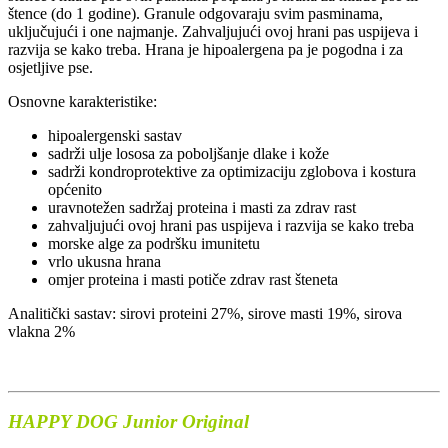
štence (do 1 godine). Granule odgovaraju svim pasminama,
uključujući i one najmanje. Zahvaljujući ovoj hrani pas uspijeva i
razvija se kako treba. Hrana je hipoalergena pa je pogodna i za
osjetljive pse.
Osnovne karakteristike:
hipoalergenski sastav
sadrži ulje lososa za poboljšanje dlake i kože
sadrži kondroprotektive za optimizaciju zglobova i kostura
općenito
uravnotežen sadržaj proteina i masti za zdrav rast
zahvaljujući ovoj hrani pas uspijeva i razvija se kako treba
morske alge za podršku imunitetu
vrlo ukusna hrana
omjer proteina i masti potiče zdrav rast šteneta
Analitički sastav: sirovi proteini 27%, sirove masti 19%, sirova
vlakna 2%
HAPPY DOG
Junior Original