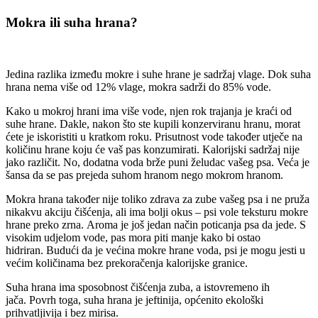
Mokra ili suha hrana?
Jedina razlika između mokre i suhe hrane je sadržaj vlage. Dok suha
hrana nema više od 12% vlage, mokra sadrži do 85% vode.
Kako u mokroj hrani ima više vode, njen rok trajanja je kraći od
suhe hrane. Dakle, nakon što ste kupili konzerviranu hranu, morat
ćete je iskoristiti u kratkom roku. Prisutnost vode također utječe na
količinu hrane koju će vaš pas konzumirati. Kalorijski sadržaj nije
jako različit. No, dodatna voda brže puni želudac vašeg psa. Veća je
šansa da se pas prejeda suhom hranom nego mokrom hranom.
Mokra hrana također nije toliko zdrava za zube vašeg psa i ne pruža
nikakvu akciju čišćenja, ali ima bolji okus – psi vole teksturu mokre
hrane preko zrna. Aroma je još jedan način poticanja psa da jede. S
visokim udjelom vode, pas mora piti manje kako bi ostao
hidriran. Budući da je većina mokre hrane voda, psi je mogu jesti u
većim količinama bez prekoračenja kalorijske granice.
Suha hrana ima sposobnost čišćenja zuba, a istovremeno ih
jača. Povrh toga, suha hrana je jeftinija, općenito ekološki
prihvatljivija i bez mirisa.