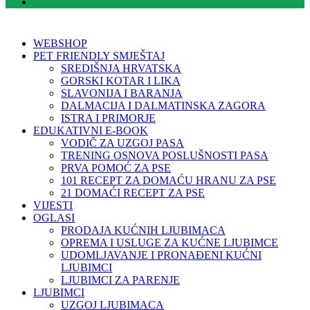
WEBSHOP
PET FRIENDLY SMJEŠTAJ
SREDIŠNJA HRVATSKA
GORSKI KOTAR I LIKA
SLAVONIJA I BARANJA
DALMACIJA I DALMATINSKA ZAGORA
ISTRA I PRIMORJE
EDUKATIVNI E-BOOK
VODIČ ZA UZGOJ PASA
TRENING OSNOVA POSLUŠNOSTI PASA
PRVA POMOĆ ZA PSE
101 RECEPT ZA DOMAĆU HRANU ZA PSE
21 DOMAĆI RECEPT ZA PSE
VIJESTI
OGLASI
PRODAJA KUĆNIH LJUBIMACA
OPREMA I USLUGE ZA KUĆNE LJUBIMCE
UDOMLJAVANJE I PRONAĐENI KUĆNI
LJUBIMCI
LJUBIMCI ZA PARENJE
LJUBIMCI
UZGOJ LJUBIMACA