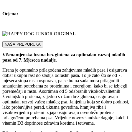
Ocjena:
NAŠA PREPORUKA
Višenamjenska hrana bez glutena za optimalan razvoj mlađih
pasa od 7. Mjeseca nadalje.
Hrana je optimalno prilagođena zahtjevima mlađih pasa i osigurava
dobar ukupni rast do stadija odraslih pasa. To je zato što se od 7.
mjeseca stopa rasta usporava, pa se hrana sada mora prilagoditi
smanjenim potrebama za proteinima i energijom, kako bi se izbjegli
poremećaji u rastu. Asortiman od 5 odabranih visokokvalitetnih
životinjskih proteina, zajedno s rižom bez glutena, osiguravaju
optimalan razvoj vašeg mlađeg psa. Janjetina koja se dobro podnosi,
lako probavljiva perad, ukusna govedina, hranjiva riba i
visokovrijedni proteini iz jaja osiguravaju ravnotežu proteina
prilagođenu potrebama psa. Vrijedne novozelandske dagnje, kalcij i
vitamin D3 doprinose zdravim kostima i tetivama.