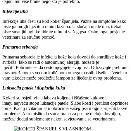
dajući mu više hrane nego što je potrebno.
Infekcije uha
Infekcije uha česti su kod koker španijela. Pazite na simptome kako
biste ga mogli liječiti u ranim fazama. U slučaju upale uha, trebali
biste smanjiti ugljikohidrate u hrani vašeg psa. Osim toga, posjetite
veterinara za stručnu pomoć.
Primarna seboreja
Primarna seboreja je infekcija kože koja dovodi do smrdljive kože i
svrbeža. Iako se radi o autoimunoj alergiji, možete je
liječiti. Pobrinite se da često njegujete svog psa. Održavajte prehranu
uravnoteženom s većom količinom omega masnih kiselina. Veteinar
vam također može predložiti šampon za liječenje ovog problema.
Luksacija patele i displazija kuka
Kokeri su osjetljivi na labava koljena i iščašene kukove i
imaju najveću stopu luksacije patele. Slabe kosti i pretilost doprinose
tome. Kalcij i vitamin D u obrocima vašeg psa mogu spriječiti takve
probleme. Ako mislite da sama hrana za pse ne djeluje dovoljno,
možete dodati suplemente nakon savjetovanja sa veterinarom.