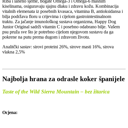
Riba i laneno sjeme, bogate Omega-3 i Omega-6 masnim
kiselinama, osiguravaju sjajnu dlaku i zdravu kožu. Kombinacija
vitalnih elemenata iz posebnih kvasaca, vitamina B, antioksidansa i
bilja podržava floru u crijevima i cijelom gastrointestinalnom
traktu. Za jačanje imunološkog sustava organizma, Happy Dog
Junior Original sadrži vitamin C i posebno odabrano bilje. Vašem
psu pruža sve što je potrebno cijelom njegovom sustavu da ga
pokrene na putu prema dugom i zdravom životu.
Analitčki sastav: sirovi proteini 26%, sirove masti 16%, sirova
vlakna 2,5%
Najbolja hrana za odrasle koker španijele
Taste of the Wild Sierra Mountain – bez žitarica
Ocjena: