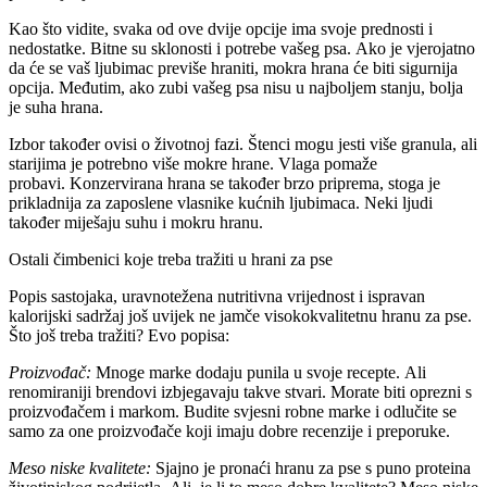
Kao što vidite, svaka od ove dvije opcije ima svoje prednosti i
nedostatke. Bitne su sklonosti i potrebe vašeg psa. Ako je vjerojatno
da će se vaš ljubimac previše hraniti, mokra hrana će biti sigurnija
opcija. Međutim, ako zubi vašeg psa nisu u najboljem stanju, bolja
je suha hrana.
Izbor također ovisi o životnoj fazi. Štenci mogu jesti više granula, ali
starijima je potrebno više mokre hrane. Vlaga pomaže
probavi. Konzervirana hrana se također brzo priprema, stoga je
prikladnija za zaposlene vlasnike kućnih ljubimaca. Neki ljudi
također miješaju suhu i mokru hranu.
Ostali čimbenici koje treba tražiti u hrani za pse
Popis sastojaka, uravnotežena nutritivna vrijednost i ispravan
kalorijski sadržaj još uvijek ne jamče visokokvalitetnu hranu za pse.
Što još treba tražiti? Evo popisa:
Proizvođač
:
Mnoge marke dodaju punila u svoje recepte. Ali
renomiraniji brendovi izbjegavaju takve stvari. Morate biti oprezni s
proizvođačem i markom. Budite svjesni robne marke i odlučite se
samo za one proizvođače koji imaju dobre recenzije i preporuke.
Meso niske kvalitete
:
Sjajno je pronaći hranu za pse s puno proteina