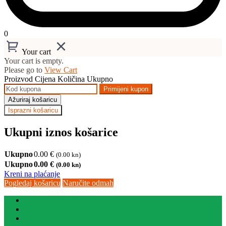
0
Your cart
Your cart is empty.
Please go to
View Cart
Proizvod
Cijena
Količina
Ukupno
Primijeni kupon
Ažuriraj košaricu
Isprazni košaricu
Ukupni iznos košarice
Ukupno
0.00
€
(0.00 kn)
Ukupno
0.00
€
(0.00 kn)
Kreni na plaćanje
Pogledaj košaricu
Naručite odmah