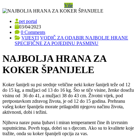
Više
pet portal
03/04/2023
0 Comments
VIJESTI
VODIČ ZA ODABIR NAJBOLJE HRANE
SPECIFIČNE ZA POJEDINU PASMINU
NAJBOLJA HRANA ZA
KOKER ŠPANIJELE
Koker šanijeli su psi srednje veličine neki koker šanijeli teže od 12
do 15 kg, a mužjaci od 13 do 16 kg. Što se tiče visine, ženke dosežu
visinu od 36 do 41, a mužjaci 38 do 43 cm. Životni vijek, pod
pretpostavkom zdravog života, je od 12 do 15 godina. Prehranu
vašeg koker španijela morate prilagoditi njegovu načinu života,
aktivnosti, dobi i težini.
Njihova narav puna ljubavi i miran temperament čine ih izvrsnim
suputnicima. Povrh toga, dobri su s djecom. Ako su to kvalitete koje
tražite, onda su koker španijeli opcija za vas.