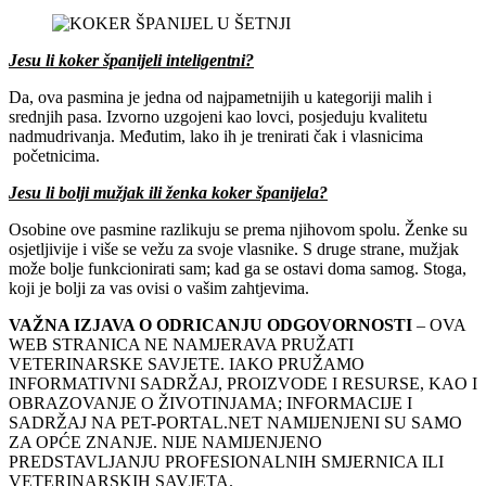
Jesu li koker španijeli inteligentni?
Da, ova pasmina je jedna od najpametnijih u kategoriji malih i
srednjih pasa. Izvorno uzgojeni kao lovci, posjeduju kvalitetu
nadmudrivanja. Međutim, lako ih je trenirati čak i vlasnicima
početnicima.
Jesu li bolji mužjak ili ženka koker španijela?
Osobine ove pasmine razlikuju se prema njihovom spolu. Ženke su
osjetljivije i više se vežu za svoje vlasnike. S druge strane, mužjak
može bolje funkcionirati sam; kad ga se ostavi doma samog. Stoga,
koji je bolji za vas ovisi o vašim zahtjevima.
VAŽNA IZJAVA O ODRICANJU ODGOVORNOSTI
– OVA
WEB STRANICA NE NAMJERAVA PRUŽATI
VETERINARSKE SAVJETE.
IAKO PRUŽAMO
INFORMATIVNI SADRŽAJ, PROIZVODE I RESURSE, KAO I
OBRAZOVANJE O ŽIVOTINJAMA; INFORMACIJE I
SADRŽAJ NA PET-PORTAL.NET NAMIJENJENI SU SAMO
ZA OPĆE ZNANJE. NIJE NAMIJENJENO
PREDSTAVLJANJU PROFESIONALNIH SMJERNICA ILI
VETERINARSKIH SAVJETA.