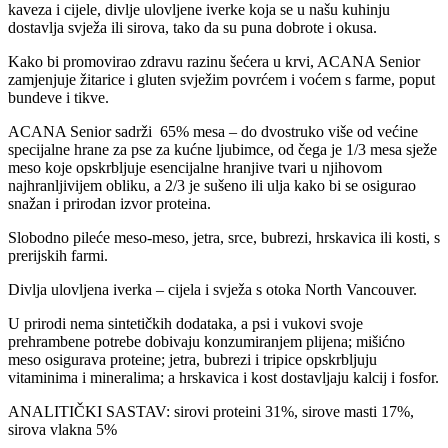
kaveza i cijele, divlje ulovljene iverke koja se u našu kuhinju
dostavlja svježa ili sirova, tako da su puna dobrote i okusa.
Kako bi promovirao zdravu razinu šećera u krvi, ACANA Senior
zamjenjuje žitarice i gluten svježim povrćem i voćem s farme, poput
bundeve i tikve.
ACANA Senior sadrži 65% mesa – do dvostruko više od većine
specijalne hrane za pse za kućne ljubimce, od čega je 1/3 mesa sježe
meso koje opskrbljuje esencijalne hranjive tvari u njihovom
najhranljivijem obliku, a 2/3 je sušeno ili ulja kako bi se osigurao
snažan i prirodan izvor proteina.
Slobodno pileće meso-meso, jetra, srce, bubrezi, hrskavica ili kosti, s
prerijskih farmi.
Divlja ulovljena iverka – cijela i svježa s otoka North Vancouver.
U prirodi nema sintetičkih dodataka, a psi i vukovi svoje
prehrambene potrebe dobivaju konzumiranjem plijena; mišićno
meso osigurava proteine; jetra, bubrezi i tripice opskrbljuju
vitaminima i mineralima; a hrskavica i kost dostavljaju kalcij i fosfor.
ANALITIČKI SASTAV: sirovi proteini 31%, sirove masti 17%,
sirova vlakna 5%