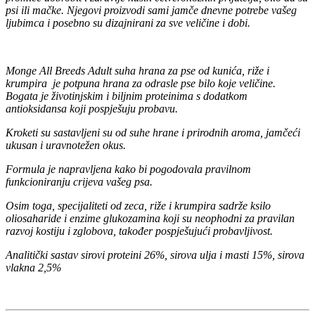
psi ili mačke. Njegovi proizvodi sami jamče dnevne potrebe vašeg
ljubimca i posebno su dizajnirani za sve veličine i dobi.
Monge All Breeds Adult suha hrana za pse od kunića, riže i
krumpira je potpuna hrana za odrasle pse bilo koje veličine.
Bogata je životinjskim i biljnim proteinima s dodatkom
antioksidansa koji pospješuju probavu.
Kroketi su sastavljeni su od suhe hrane i prirodnih aroma, jamčeći
ukusan i uravnotežen okus.
Formula je napravljena kako bi pogodovala pravilnom
funkcioniranju crijeva vašeg psa.
Osim toga, specijaliteti od zeca, riže i krumpira sadrže ksilo
oliosaharide i enzime glukozamina koji su neophodni za pravilan
razvoj kostiju i zglobova, također pospješujući probavljivost.
Analitički sastav sirovi proteini 26%, sirova ulja i masti 15%, sirova
vlakna 2,5%