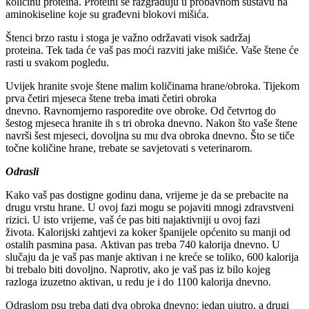
količinu proteina. Proteini se razgrađuju u probavnom sustavu na
aminokiseline koje su građevni blokovi mišića.
Štenci brzo rastu i stoga je važno održavati visok sadržaj
proteina. Tek tada će vaš pas moći razviti jake mišiće. Vaše štene će
rasti u svakom pogledu.
Uvijek hranite svoje štene malim količinama hrane/obroka. Tijekom
prva četiri mjeseca štene treba imati četiri obroka
dnevno. Ravnomjerno rasporedite ove obroke. Od četvrtog do
šestog mjeseca hranite ih s tri obroka dnevno. Nakon što vaše štene
navrši šest mjeseci, dovoljna su mu dva obroka dnevno. Što se tiče
točne količine hrane, trebate se savjetovati s veterinarom.
Odrasli
Kako vaš pas dostigne godinu dana, vrijeme je da se prebacite na
drugu vrstu hrane. U ovoj fazi mogu se pojaviti mnogi zdravstveni
rizici. U isto vrijeme, vaš će pas biti najaktivniji u ovoj fazi
života. Kalorijski zahtjevi za koker španijele općenito su manji od
ostalih pasmina pasa. Aktivan pas treba 740 kalorija dnevno. U
slučaju da je vaš pas manje aktivan i ne kreće se toliko, 600 kalorija
bi trebalo biti dovoljno. Naprotiv, ako je vaš pas iz bilo kojeg
razloga izuzetno aktivan, u redu je i do 1100 kalorija dnevno.
Odraslom psu treba dati dva obroka dnevno: jedan ujutro, a drugi