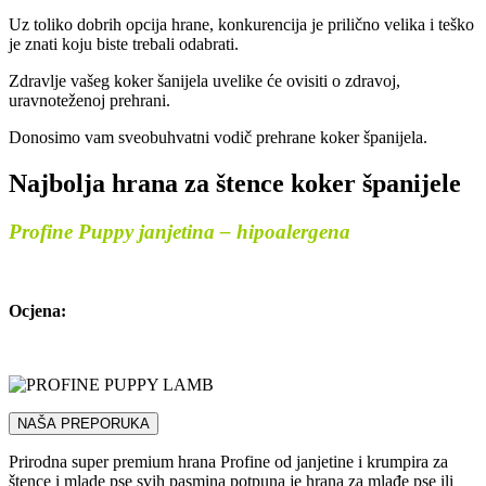
Uz toliko dobrih opcija hrane, konkurencija je prilično velika i teško
je znati koju biste trebali odabrati.
Zdravlje vašeg koker šanijela uvelike će ovisiti o zdravoj,
uravnoteženoj prehrani.
Donosimo vam sveobuhvatni vodič prehrane koker španijela.
Najbolja hrana za štence koker španijele
Profine Puppy janjetina – hipoalergena
Ocjena:
NAŠA PREPORUKA
Prirodna super premium hrana Profine od janjetine i krumpira za
štence i mlade pse svih pasmina potpuna je hrana za mlađe pse ili