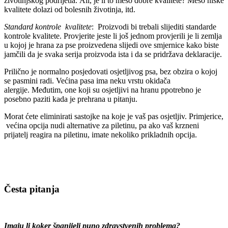
životinjskog podrijetla. Ali, je li to meso dobre kvalitete? Meso niske
kvalitete dolazi od bolesnih životinja, itd.
Standard kontrole
kvalitete
: Proizvodi bi trebali slijediti standarde
kontrole kvalitete. Provjerite jeste li još jednom provjerili je li zemlja
u kojoj je hrana za pse proizvedena slijedi ove smjernice kako biste
jamčili da je svaka serija proizvoda ista i da se pridržava deklaracije.
Prilično je normalno posjedovati osjetljivog psa, bez obzira o kojoj
se pasmini radi. Većina pasa ima neku vrstu okidača
alergije. Međutim, one koji su osjetljivi na hranu ppotrebno je
posebno paziti kada je prehrana u pitanju.
Morat ćete eliminirati sastojke na koje je vaš pas osjetljiv. Primjerice,
većina opcija nudi alternative za piletinu, pa ako vaš krzneni
prijatelj reagira na piletinu, imate nekoliko prikladnih opcija.
Česta pitanja
Imaju li koker španijeli puno zdravstvenih problema?