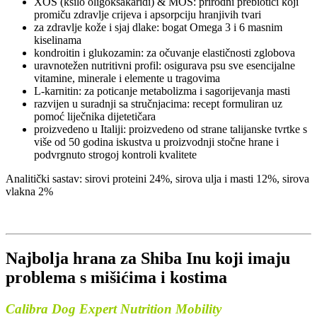
XOS (ksilo oligoksakaridi) & MOS: prirodni prebiotici koji
promiču zdravlje crijeva i apsorpciju hranjivih tvari
za zdravlje kože i sjaj dlake: bogat Omega 3 i 6 masnim
kiselinama
kondroitin i glukozamin: za očuvanje elastičnosti zglobova
uravnotežen nutritivni profil: osigurava psu sve esencijalne
vitamine, minerale i elemente u tragovima
L-karnitin: za poticanje metabolizma i sagorijevanja masti
razvijen u suradnji sa stručnjacima: recept formuliran uz
pomoć liječnika dijetetičara
proizvedeno u Italiji: proizvedeno od strane talijanske tvrtke s
više od 50 godina iskustva u proizvodnji stočne hrane i
podvrgnuto strogoj kontroli kvalitete
Analitički sastav: sirovi proteini 24%, sirova ulja i masti 12%, sirova
vlakna 2%
Najbolja hrana za Shiba Inu
koji imaju
problema s mišićima i kostima
Calibra Dog Expert Nutrition Mobility