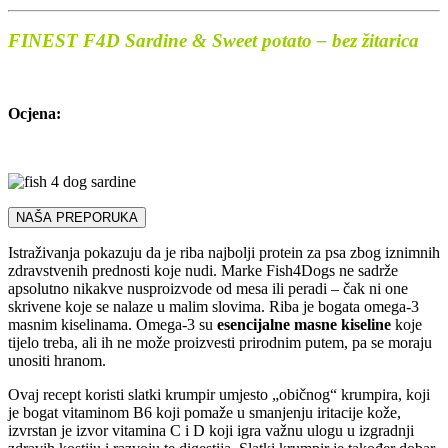
FINEST F4D Sardine & Sweet potato – bez žitarica
Ocjena:
NAŠA PREPORUKA
Istraživanja pokazuju da je riba najbolji protein za psa zbog iznimnih
zdravstvenih prednosti koje nudi. Marke Fish4Dogs ne sadrže
apsolutno nikakve nusproizvode od mesa ili peradi – čak ni one
skrivene koje se nalaze u malim slovima. Riba je bogata omega-3
masnim kiselinama. Omega-3 su
esencijalne masne kiseline
koje
tijelo treba, ali ih ne može proizvesti prirodnim putem, pa se moraju
unositi hranom.
Ovaj recept koristi slatki krumpir umjesto „običnog“ krumpira, koji
je bogat vitaminom B6 koji pomaže u smanjenju iritacije kože,
izvrstan je izvor vitamina C i D koji igra važnu ulogu u izgradnji