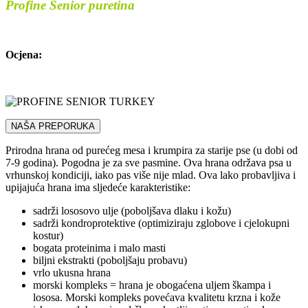
Profine Senior puretina
Ocjena:
NAŠA PREPORUKA
Prirodna hrana od purećeg mesa i krumpira za starije pse (u dobi od
7-9 godina). Pogodna je za sve pasmine. Ova hrana održava psa u
vrhunskoj kondiciji, iako pas više nije mlad. Ova lako probavljiva i
upijajuća hrana ima sljedeće karakteristike:
sadrži lososovo ulje (poboljšava dlaku i kožu)
sadrži kondroprotektive (optimiziraju zglobove i cjelokupni
kostur)
bogata proteinima i malo masti
biljni ekstrakti (poboljšaju probavu)
vrlo ukusna hrana
morski kompleks = hrana je obogaćena uljem škampa i
lososa. Morski kompleks povećava kvalitetu krzna i kože