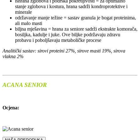
ishrana zglobova i podrška pokretljivosti = za optimalno
stanje zglobova i kostura, hrana sadrži kondroprotektive i
minerale
održavanje manje težine = sastav granula je bogat proteinima,
ali malo masti
biljna mješavina = hrana za seniore sadrži ekstrakte komorača,
bosiljka, kadulje i juke. Ove biljke podržavaju zdravu
probavu i poboljšavaju metaboličke procese
Analitički sastav: sirovi proteini 27%, sirove masti 19%, sirova
vlakna 2%
ACANA SENIOR
Ocjena: