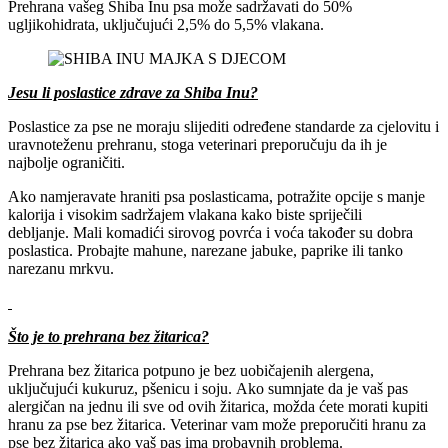
Prehrana vašeg Shiba Inu psa može sadržavati do 50%
ugljikohidrata, uključujući 2,5% do 5,5% vlakana.
Jesu li poslastice zdrave za Shiba Inu?
Poslastice za pse ne moraju slijediti određene standarde za cjelovitu i
uravnoteženu prehranu, stoga veterinari preporučuju da ih je
najbolje ograničiti.
Ako namjeravate hraniti psa poslasticama, potražite opcije s manje
kalorija i visokim sadržajem vlakana kako biste spriječili
debljanje. Mali komadići sirovog povrća i voća također su dobra
poslastica. Probajte mahune, narezane jabuke, paprike ili tanko
narezanu mrkvu.
Što je to prehrana bez žitarica?
Prehrana bez žitarica potpuno je bez uobičajenih alergena,
uključujući kukuruz, pšenicu i soju. Ako sumnjate da je vaš pas
alergičan na jednu ili sve od ovih žitarica, možda ćete morati kupiti
hranu za pse bez žitarica. Veterinar vam može preporučiti hranu za
pse bez žitarica ako vaš pas ima probavnih problema.