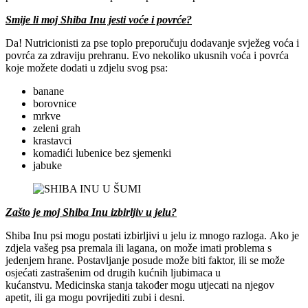
Smije li moj Shiba Inu jesti voće i povrće?
Da! Nutricionisti za pse toplo preporučuju dodavanje svježeg voća i
povrća za zdraviju prehranu. Evo nekoliko ukusnih voća i povrća
koje možete dodati u zdjelu svog psa:
banane
borovnice
mrkve
zeleni grah
krastavci
komadići lubenice bez sjemenki
jabuke
Zašto je moj Shiba Inu izbirljiv u jelu?
Shiba Inu psi mogu postati izbirljivi u jelu iz mnogo razloga. Ako je
zdjela vašeg psa premala ili lagana, on može imati problema s
jedenjem hrane. Postavljanje posude može biti faktor, ili se može
osjećati zastrašenim od drugih kućnih ljubimaca u
kućanstvu. Medicinska stanja također mogu utjecati na njegov
apetit, ili ga mogu povrijediti zubi i desni.