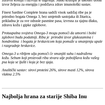
zdravih kostiju i razvoju te digestija. Slatki krumpir je također dobar
izvor željeza za energiju i podržava zdrav imunološki sustav.
Finest Sardine Complete hrana sadrži visok sadržaj ribe pa je
prirodno bogata Omega 3, bez umjetnih sastojaka ili žitarica,
prikladna je za sve odrasle pasmine pasa, izvrsna za sjajnu dlaku,
zdravu kožu i gipke zglobove.
Protuupalna svojstva Omega-3 mogu pomoći da umorni i bolni
zglobovi budu podatniji. Riba je prirodni izvor glukozamina i
hondroitina i bogata je hrskavicom koja pomaže u smanjenju upale
i razgradnje hrskavice.
Omega-3 u ribljem ulju pomoći će smanjiti suhu i nadraženu
kožu. Sebum koji proizvodi riba stvara ulje poboljšava kožu vašeg
psa koja se ljušti i koja je bez sjaja.
Analitički sastav: sirovi proteini 26%, sirove masti 12%, sirova
vlakna 2.5%
Najbolja hrana za starije Shiba Inu