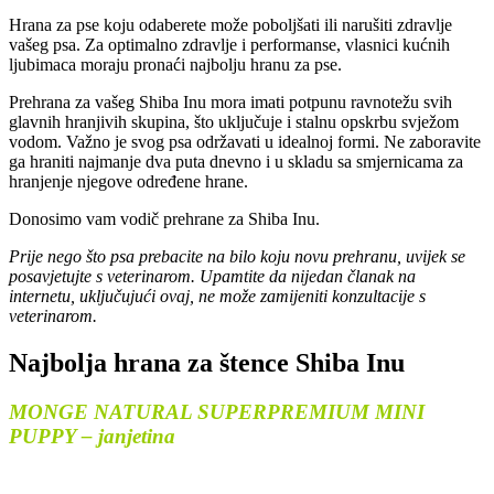
Hrana za pse koju odaberete može poboljšati ili narušiti zdravlje
vašeg psa. Za optimalno zdravlje i performanse, vlasnici kućnih
ljubimaca moraju pronaći najbolju hranu za pse.
Prehrana za vašeg Shiba Inu mora imati potpunu ravnotežu svih
glavnih hranjivih skupina, što uključuje i stalnu opskrbu svježom
vodom. Važno je svog psa održavati u idealnoj formi. Ne zaboravite
ga hraniti najmanje dva puta dnevno i u skladu sa smjernicama za
hranjenje njegove određene hrane.
Donosimo vam vodič prehrane za Shiba Inu.
Prije nego što psa prebacite na bilo koju novu prehranu, uvijek se
posavjetujte s veterinarom. Upamtite da nijedan članak na
internetu, uključujući ovaj, ne može zamijeniti konzultacije s
veterinarom.
Najbolja hrana za štence Shiba Inu
MONGE NATURAL SUPERPREMIUM MINI
PUPPY – janjetina