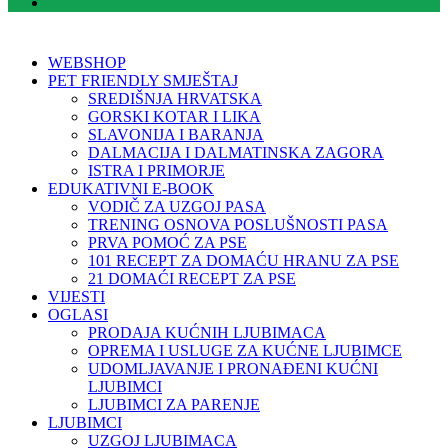
WEBSHOP
PET FRIENDLY SMJEŠTAJ
SREDIŠNJA HRVATSKA
GORSKI KOTAR I LIKA
SLAVONIJA I BARANJA
DALMACIJA I DALMATINSKA ZAGORA
ISTRA I PRIMORJE
EDUKATIVNI E-BOOK
VODIČ ZA UZGOJ PASA
TRENING OSNOVA POSLUŠNOSTI PASA
PRVA POMOĆ ZA PSE
101 RECEPT ZA DOMAĆU HRANU ZA PSE
21 DOMAĆI RECEPT ZA PSE
VIJESTI
OGLASI
PRODAJA KUĆNIH LJUBIMACA
OPREMA I USLUGE ZA KUĆNE LJUBIMCE
UDOMLJAVANJE I PRONAĐENI KUĆNI
LJUBIMCI
LJUBIMCI ZA PARENJE
LJUBIMCI
UZGOJ LJUBIMACA