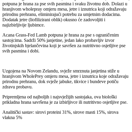
potpuna je hrana za pse svih pasmina i svaku životnu dob. Dolazi u
hranjivom wholepray omjeru mesa, jetre i iznutrica koji odražavaju
prirodnu prehranu, eliminirajući potrebu za umjetnim dodacima.
Dodatak jetre (liofilizirani oblik) okusno će zadovoljiti i
najizbirljivije ljubimce.
Acana Grass-Fed Lamb potpuna je hrana za pse s ograničenim
sastojcima. Sadrži 50% janjetine, jedan lako probavljiv izvor
životinjskih bjelančevina koji je savršen za nutritivno osjetljive pse
svih pasmina i dobi.
Uzgojena na Novom Zelandu, svježe smrznuta janjetina stiže u
hranjivom WholePrey omjeru mesa, jetre i iznutrica koje odražavaju
prirodnu prehranu, dok svježe jabuke, tikvice i bundeve potiču
zdravu probavu.
Pripremljena od najboljih i najsvježijih sastojaka, ova biološki
prikladna hrana savršena je za izbirljivce ili nutritivno osjetljive pse.
Analitički sastav: sirovi proteini 31%, sirove masti 15%, sirova
vlakna 5%