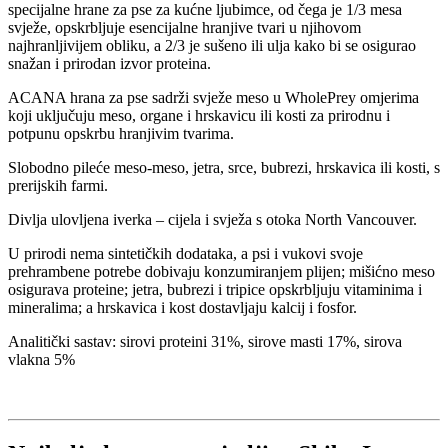
specijalne hrane za pse za kućne ljubimce, od čega je 1/3 mesa
svježe, opskrbljuje esencijalne hranjive tvari u njihovom
najhranljivijem obliku, a 2/3 je sušeno ili ulja kako bi se osigurao
snažan i prirodan izvor proteina.
ACANA hrana za pse sadrži svježe meso u WholePrey omjerima
koji uključuju meso, organe i hrskavicu ili kosti za prirodnu i
potpunu opskrbu hranjivim tvarima.
Slobodno pileće meso-meso, jetra, srce, bubrezi, hrskavica ili kosti, s
prerijskih farmi.
Divlja ulovljena iverka – cijela i svježa s otoka North Vancouver.
U prirodi nema sintetičkih dodataka, a psi i vukovi svoje
prehrambene potrebe dobivaju konzumiranjem plijen; mišićno meso
osigurava proteine; jetra, bubrezi i tripice opskrbljuju vitaminima i
mineralima; a hrskavica i kost dostavljaju kalcij i fosfor.
Analitički sastav: sirovi proteini 31%, sirove masti 17%, sirova
vlakna 5%