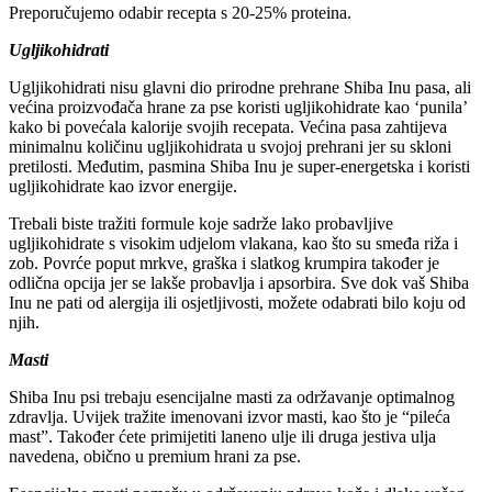
Preporučujemo odabir recepta s 20-25% proteina.
Ugljikohidrati
Ugljikohidrati nisu glavni dio prirodne prehrane Shiba Inu pasa, ali
većina proizvođača hrane za pse koristi ugljikohidrate kao ‘punila’
kako bi povećala kalorije svojih recepata. Većina pasa zahtijeva
minimalnu količinu ugljikohidrata u svojoj prehrani jer su skloni
pretilosti. Međutim, pasmina Shiba Inu je super-energetska i koristi
ugljikohidrate kao izvor energije.
Trebali biste tražiti formule koje sadrže lako probavljive
ugljikohidrate s visokim udjelom vlakana, kao što su smeđa riža i
zob. Povrće poput mrkve, graška i slatkog krumpira također je
odlična opcija jer se lakše probavlja i apsorbira. Sve dok vaš Shiba
Inu ne pati od alergija ili osjetljivosti, možete odabrati bilo koju od
njih.
Masti
Shiba Inu psi trebaju esencijalne masti za održavanje optimalnog
zdravlja. Uvijek tražite imenovani izvor masti, kao što je “pileća
mast”. Također ćete primijetiti laneno ulje ili druga jestiva ulja
navedena, obično u premium hrani za pse.