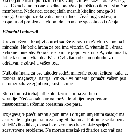
Esencijalne masti pomažu u održavanju zdrave kože i dlake vašeg
psa. Esencijalne masne kiseline podržavaju mišićno tkivo i stanične
membrane. Nedostaci esencijalnih masnih kiselina omega-3 i
omega-6 mogu uzrokovati abnormalnosti živčanog sustava, u
rasponu od problema s vidom do smanjene sposobnosti učenja.
Vitamini i minerali
Uravnoteženi i hranjivi obroci sadrže zdravu mješavinu vitamina i
minerala. Najbolja hrana za pse ima vitamin C, vitamin E i druge
kelirane minerale. Potražite vitamine poput vitamina A, vitamina B,
folne kiseline i vitamina B12. Ovi vitamini su neophodni za
održavanje zdravlja vašeg psa.
Najbolja hrana za pse također sadrži minerale poput željeza, kalcija,
fosfora, magnezija, natrija i cinka. Ovi minerali pomažu vašem psu
da održi zdrave zglobove, kosti i zube.
Shiba Inu psi trebaju dijetalni izvor taurina za dobro
zdravlje. Nedostatak taurina može doprinijeti usporenom
metabolizmu i srčanim bolestima kod pasa.
Izbjegavajte pseću hranu s punilima i drugim umjetnim sastojcima
ako želite najbolju hranu za svog Shiba Inua. Pobrinite se da nema
sintetičkih aditiva, okusa i konzervansa kako biste spriječili
zdravstvene probleme. Ne morate preskakati žitarice ako vaš pas