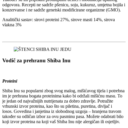
odgovora. Recepti ne sadrže pšenicu, soju, kukuruz, umjetna bojila i
konzervanse i ne sadrže genetski modificirane organizme (GMO).
Analitički sastav: sirovi proteini 27%, sirove masti 14%, sirova
vlakna 3%
Vodič za prehranu Shiba Inu
Proteini
Shiba Inu su popularni zbog svog malog, mišićavog tijela i potrebna
im je prehrana bogata proteinima kako bi održali mišićnu masu. To
je jedan od najvažnijih nutrijenata za dobro zdravlje. Potražite
vrhunski izvor proteina, kao što su piletina, puretina, divljač i
losos. Govedina i janjetina iz slobodnog uzgoja – hranjena travom
također su odličan izbor za ovu pasminu pasa. Možete odabrati bilo
koji izvor proteina na koji vaš Shiba Inu nije alergičan ili osjetljiv.