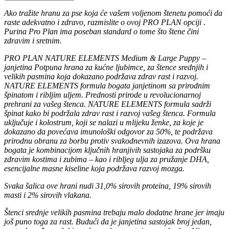
Ako tražite hranu za pse koja će vašem voljenom štenetu pomoći da
raste adekvatno i zdravo, razmislite o ovoj PRO PLAN opciji .
Purina Pro Plan ima poseban standard o tome što štene čini
zdravim i sretnim.
PRO PLAN NATURE ELEMENTS Medium & Large Puppy –
janjetina Potpuna hrana za kućne ljubimce, za štence srednjih i
velikih pasmina koja dokazano podržava zdrav rast i razvoj.
NATURE ELEMENTS formula bogata janjetinom sa prirodnim
špinatom i ribljim uljem. Prednosti prirode u revolucionarnoj
prehrani za vašeg štenca. NATURE ELEMENTS formula sadrži
špinat kako bi podržala zdrav rast i razvoj vašeg štenca. Formula
uključuje i kolostrum, koji se nalazi u mlijeku ženke, za koje je
dokazano da povećava imunološki odgovor za 50%, te podržava
prirodnu obranu za borbu protiv svakodnevnih izazova. Ova hrana
bogata je kombinacijom ključnih hranjivih sastojaka za podršku
zdravim kostima i zubima – kao i ribljeg ulja za pružanje DHA,
esencijalne masne kiseline koja podržava razvoj mozga.
Svaka šalica ove hrani nudi 31,0% sirovih proteina, 19% sirovih
masti i 2% sirovih vlakana.
Štenci srednje velikih pasmina trebaju malo dodatne hrane jer imaju
još puno toga za rast. Budući da je janjetina sastojak broj jedan,