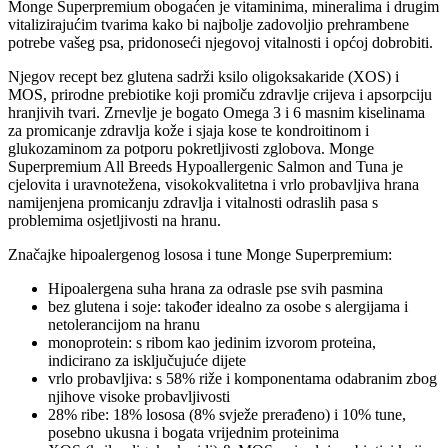
Monge Superpremium obogaćen je vitaminima, mineralima i drugim
vitalizirajućim tvarima kako bi najbolje zadovoljio prehrambene
potrebe vašeg psa, pridonoseći njegovoj vitalnosti i općoj dobrobiti.
Njegov recept bez glutena sadrži ksilo oligoksakaride (XOS) i
MOS, prirodne prebiotike koji promiču zdravlje crijeva i apsorpciju
hranjivih tvari. Zrnevlje je bogato Omega 3 i 6 masnim kiselinama
za promicanje zdravlja kože i sjaja kose te kondroitinom i
glukozaminom za potporu pokretljivosti zglobova. Monge
Superpremium All Breeds Hypoallergenic Salmon and Tuna je
cjelovita i uravnotežena, visokokvalitetna i vrlo probavljiva hrana
namijenjena promicanju zdravlja i vitalnosti odraslih pasa s
problemima osjetljivosti na hranu.
Značajke hipoalergenog lososa i tune Monge Superpremium:
Hipoalergena suha hrana za odrasle pse svih pasmina
bez glutena i soje: također idealno za osobe s alergijama i
netolerancijom na hranu
monoprotein: s ribom kao jedinim izvorom proteina,
indicirano za isključujuće dijete
vrlo probavljiva: s 58% riže i komponentama odabranim zbog
njihove visoke probavljivosti
28% ribe: 18% lososa (8% svježe prerađeno) i 10% tune,
posebno ukusna i bogata vrijednim proteinima