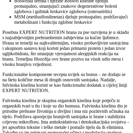
Boswellia serrata i njezine Boswel kiseline djeluju
protuupalno, smanjujući znakove degenerativne bolesti
zglobova i gubitak hrskavice zglobova (osteoartritis)
MSM (metilsulfonilmetan) djeluje protuupalno, podržavajući
metabolizam i funkciju zglobne hrskavice
Posebna EXPERT NUTRITION hrana za pse razvijena je u skladu
s najzahtjevnijim prehrambenim zahtjevima za kućne ljubimce.
Hrana se temelji na najkvalitetnijim, visoko probavljivim sastojcima
i ukupnom sastavu koji koristi jedan primarni protein i jedan izvor
ugljikohidrata, što smanjuje vjerojatnost alergijskih reakcija na
hranu. Temeljna filozofija ove hrane poziva na visok udio mesa i
visoku hranjivu vrijednost.
Funkcionalne komponente recepta uvijek su bonus – ne dodaju se
na štetu količine mesa ili drugih osnovnih sastojaka. Nadalje,
fulvinska kiselina koristi se kao funkcionalni dodatak u cijeloj liniji
EXPERT NUTRITION.
Fulvinska kiselina je skupina organskih kiselina koje potječu iz
organskih tvari u tlu i koje su dio humusa. Fulvinska kiselina dio je
prirodne prehrane životinja u divljini i ima niz pozitivnih učinaka na
tijelo. Podržava apsorpciju hranjivih sastojaka iz hrane i stabilizira
crijevnu mikrofloru. Ima antioksidativna i detoksikacijska svojstva –
jer apsorbira toksine i teške metale i pomaže tijelu da ih eliminira.
Također su im pripisani protuupalni učinci i modulacija upalnog