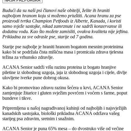
NAŠA PREPORUKA
Budući da su naši psi članovi naše obitelji, želite ih hraniti
najboljom hranom koju si možemo priuštiti. Acana hranu za pse
proizvodi tvrtka Champion Petfoods iz Alberte, Kanada, i koristi
samo svježe sastojke, nikad zamrznute i ne sadrži konzervanse ili
dodatnu vodu. Kao što možete zamisliti, ovakva kvaliteta nije jeftina.
Prikladna za sve odrasle pse, starije od 7 godina.
Starije pse najbolje je hraniti hranom bogatom mesnim proteinima
kako bi se podržala čista mišićna masa i promicala zdrava tjelesna
težina za vrhunsko zdravlje.
ACANA Senior sadrži višu razinu proteina iz bogato hranjive
piletine iz slobodnog uzgoja, jaja iz slobodnog uzgoja i cijele, divlje
ulovljene iverke pune dobrog okusa.
Kako bi promovirao zdravu razinu šećera u krvi, ACANA Senior
zamjenjuje žitarice i gluten svježim povrćem i voćem s farme, poput
bundeve i tikve.
Pripremljena u našoj nagrađivanoj kuhinji od najboljih i najsvježijih
kanadskih sastojaka, biološki prikladna ACANA održava vašeg
starijeg psa zdravim, sretnim i snažnim.
ACANA Senior je puna 65% mesa – do dvostruko više od većine