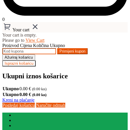
0
Your cart
Your cart is empty.
Please go to
View Cart
Proizvod
Cijena
Količina
Ukupno
Primijeni kupon
Ažuriraj košaricu
Isprazni košaricu
Ukupni iznos košarice
Ukupno
0.00
€
(0.00 kn)
Ukupno
0.00
€
(0.00 kn)
Kreni na plaćanje
Pogledaj košaricu
Naručite odmah