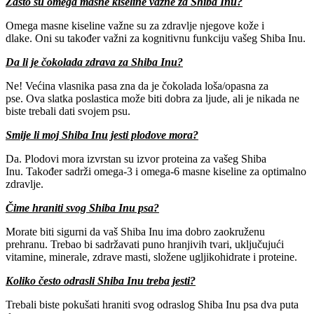
Zašto su omega masne kiseline važne za Shiba Inu?
Omega masne kiseline važne su za zdravlje njegove kože i
dlake. Oni su također važni za kognitivnu funkciju vašeg Shiba Inu.
Da li je čokolada zdrava za Shiba Inu?
Ne! Većina vlasnika pasa zna da je čokolada loša/opasna za
pse. Ova slatka poslastica može biti dobra za ljude, ali je nikada ne
biste trebali dati svojem psu.
Smije li moj Shiba Inu jesti plodove mora?
Da. Plodovi mora izvrstan su izvor proteina za vašeg Shiba
Inu. Također sadrži omega-3 i omega-6 masne kiseline za optimalno
zdravlje.
Čime hraniti svog Shiba Inu psa?
Morate biti sigurni da vaš Shiba Inu ima dobro zaokruženu
prehranu. Trebao bi sadržavati puno hranjivih tvari, uključujući
vitamine, minerale, zdrave masti, složene ugljikohidrate i proteine.
Koliko često odrasli Shiba Inu treba jesti?
Trebali biste pokušati hraniti svog odraslog Shiba Inu psa dva puta