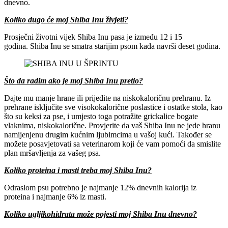
dnevno.
Koliko dugo će moj Shiba Inu živjeti?
Prosječni životni vijek Shiba Inu pasa je između 12 i 15
godina. Shiba Inu se smatra starijim psom kada navrši deset godina.
Što da radim ako je moj Shiba Inu pretio?
Dajte mu manje hrane ili prijeđite na niskokaloričnu prehranu. Iz
prehrane isključite sve visokokalorične poslastice i ostatke stola, kao
što su keksi za pse, i umjesto toga potražite grickalice bogate
vlaknima, niskokalorične. Provjerite da vaš Shiba Inu ne jede hranu
namijenjenu drugim kućnim ljubimcima u vašoj kući. Također se
možete posavjetovati sa veterinarom koji će vam pomoći da smislite
plan mršavljenja za vašeg psa.
Koliko proteina i masti treba moj Shiba Inu?
Odraslom psu potrebno je najmanje 12% dnevnih kalorija iz
proteina i najmanje 6% iz masti.
Koliko ugljikohidrata može pojesti moj Shiba Inu dnevno?