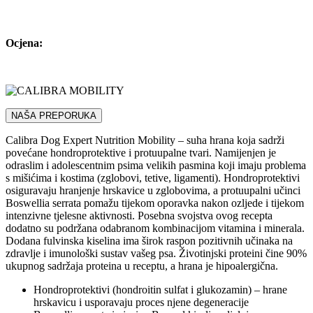
Ocjena:
NAŠA PREPORUKA
Calibra Dog Expert Nutrition Mobility – suha hrana koja sadrži
povećane hondroprotektive i protuupalne tvari. Namijenjen je
odraslim i adolescentnim psima velikih pasmina koji imaju problema
s mišićima i kostima (zglobovi, tetive, ligamenti). Hondroprotektivi
osiguravaju hranjenje hrskavice u zglobovima, a protuupalni učinci
Boswellia serrata pomažu tijekom oporavka nakon ozljede i tijekom
intenzivne tjelesne aktivnosti. Posebna svojstva ovog recepta
dodatno su podržana odabranom kombinacijom vitamina i minerala.
Dodana fulvinska kiselina ima širok raspon pozitivnih učinaka na
zdravlje i imunološki sustav vašeg psa. Životinjski proteini čine 90%
ukupnog sadržaja proteina u receptu, a hrana je hipoalergična.
Hondroprotektivi (hondroitin sulfat i glukozamin) – hrane
hrskavicu i usporavaju proces njene degeneracije