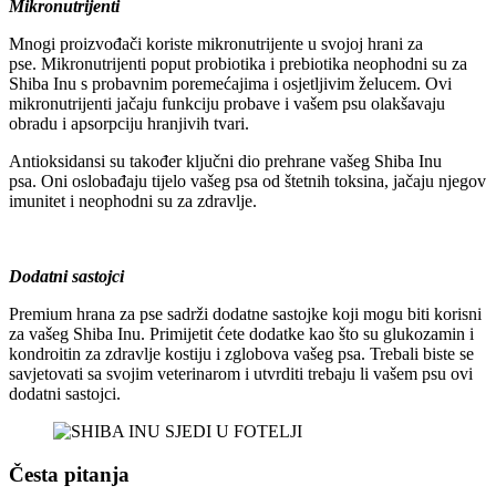
Mikronutrijenti
Mnogi proizvođači koriste mikronutrijente u svojoj hrani za
pse. Mikronutrijenti poput probiotika i prebiotika neophodni su za
Shiba Inu s probavnim poremećajima i osjetljivim želucem. Ovi
mikronutrijenti jačaju funkciju probave i vašem psu olakšavaju
obradu i apsorpciju hranjivih tvari.
Antioksidansi su također ključni dio prehrane vašeg Shiba Inu
psa. Oni oslobađaju tijelo vašeg psa od štetnih toksina, jačaju njegov
imunitet i neophodni su za zdravlje.
Dodatni sastojci
Premium hrana za pse sadrži dodatne sastojke koji mogu biti korisni
za vašeg Shiba Inu. Primijetit ćete dodatke kao što su glukozamin i
kondroitin za zdravlje kostiju i zglobova vašeg psa. Trebali biste se
savjetovati sa svojim veterinarom i utvrditi trebaju li vašem psu ovi
dodatni sastojci.
Česta pitanja