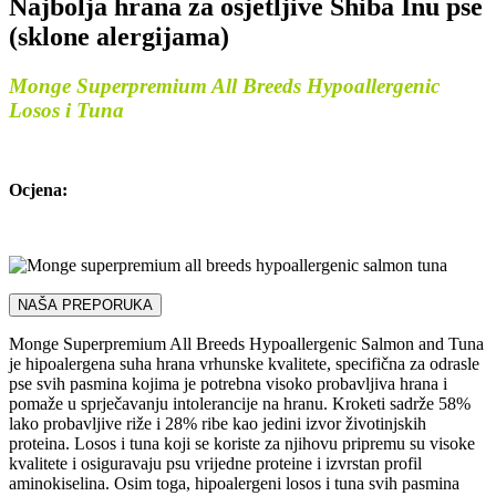
Najbolja hrana za osjetljive Shiba Inu pse
(sklone alergijama)
Monge Superpremium All Breeds Hypoallergenic
Losos i Tuna
Ocjena:
NAŠA PREPORUKA
Monge Superpremium All Breeds Hypoallergenic Salmon and Tuna
je hipoalergena suha hrana vrhunske kvalitete, specifična za odrasle
pse svih pasmina kojima je potrebna visoko probavljiva hrana i
pomaže u sprječavanju intolerancije na hranu. Kroketi sadrže 58%
lako probavljive riže i 28% ribe kao jedini izvor životinjskih
proteina. Losos i tuna koji se koriste za njihovu pripremu su visoke
kvalitete i osiguravaju psu vrijedne proteine ​​i izvrstan profil
aminokiselina. Osim toga, hipoalergeni losos i tuna svih pasmina