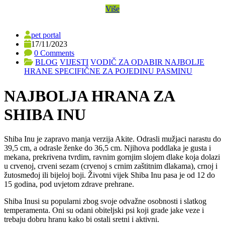
Više
pet portal
17/11/2023
0 Comments
BLOG
VIJESTI
VODIČ ZA ODABIR NAJBOLJE
HRANE SPECIFIČNE ZA POJEDINU PASMINU
NAJBOLJA HRANA ZA
SHIBA INU
Shiba Inu je zapravo manja verzija Akite. Odrasli mužjaci narastu do
39,5 cm, a odrasle ženke do 36,5 cm. Njihova poddlaka je gusta i
mekana, prekrivena tvrdim, ravnim gornjim slojem dlake koja dolazi
u crvenoj, crveni sezam (crvenoj s crnim zaštitnim dlakama), crnoj i
žutosmeđoj ili bijeloj boji. Životni vijek Shiba Inu pasa je od 12 do
15 godina, pod uvjetom zdrave prehrane.
Shiba Inusi su popularni zbog svoje odvažne osobnosti i slatkog
temperamenta. Oni su odani obiteljski psi koji grade jake veze i
trebaju dobru hranu kako bi ostali sretni i aktivni.