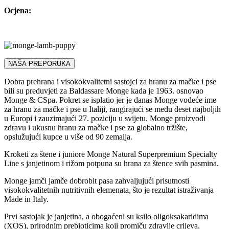
Ocjena:
NAŠA PREPORUKA
Dobra prehrana i visokokvalitetni sastojci za hranu za mačke i pse
bili su preduvjeti za Baldassare Monge kada je 1963. osnovao
Monge & CSpa. Pokret se isplatio jer je danas Monge vodeće ime
za hranu za mačke i pse u Italiji, rangirajući se među deset najboljih
u Europi i zauzimajući 27. poziciju u svijetu. Monge proizvodi
zdravu i ukusnu hranu za mačke i pse za globalno tržište,
opslužujući kupce u više od 90 zemalja.
Kroketi za štene i juniore Monge Natural Superpremium Specialty
Line s janjetinom i rižom potpuna su hrana za štence svih pasmina.
Monge jamči jamče dobrobit pasa zahvaljujući prisutnosti
visokokvalitetnih nutritivnih elemenata, što je rezultat istraživanja
Made in Italy.
Prvi sastojak je janjetina, a obogaćeni su ksilo oligoksakaridima
(XOS), prirodnim prebioticima koji promiču zdravlje crijeva.