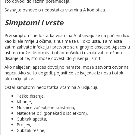
što dovodi do raznih poremećaja.
Saznajte osnove o nedostatku vitamina A kod ptica.
Simptomi i vrste
Prvi simptomi nedostatka vitamina A otkrivaju se na ptičjem licu
kao bijele mrlje u očima, sinusima te u i oko usta. Ta mjesta
zatim zahvate infekciju i pretvore se u gnojne apscese. Apsces u
ustima može deformirati otvor dušnika i uzrokovati otežano
disanje ptice, što može dovesti do gušenja i smrti.
Ako neliječeni apsces dovoljno naraste, može zatvoriti otvor na
nepcu. Ako se to dogodi, pojavit će se iscjedak iz nosa i otok
oko očiju ptice.
Ostali simptomi nedostatka vitamina A uključuju:
Teško disanje,
Kihanje,
Nosnice začepljene krastama,
Natečene oči (ponekad s iscjetkom),
Gubitak apetita,
Proljev,
Gubitak težine,