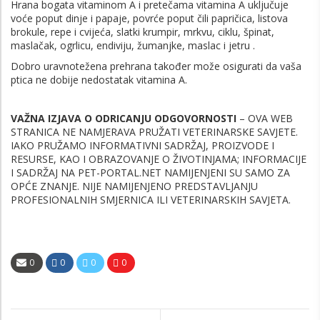
Hrana bogata vitaminom A i pretečama vitamina A uključuje
voće poput dinje i papaje, povrće poput čili papričica, listova
brokule, repe i cvijeća, slatki krumpir, mrkvu, ciklu, špinat,
maslačak, ogrlicu, endiviju, žumanjke, maslac i jetru .
Dobro uravnotežena prehrana također može osigurati da vaša
ptica ne dobije nedostatak vitamina A.
VAŽNA IZJAVA O ODRICANJU ODGOVORNOSTI
– OVA WEB
STRANICA NE NAMJERAVA PRUŽATI VETERINARSKE SAVJETE.
IAKO PRUŽAMO INFORMATIVNI SADRŽAJ, PROIZVODE I
RESURSE, KAO I OBRAZOVANJE O ŽIVOTINJAMA; INFORMACIJE
I SADRŽAJ NA PET-PORTAL.NET NAMIJENJENI SU SAMO ZA
OPĆE ZNANJE. NIJE NAMIJENJENO PREDSTAVLJANJU
PROFESIONALNIH SMJERNICA ILI VETERINARSKIH SAVJETA.
0
0
0
0