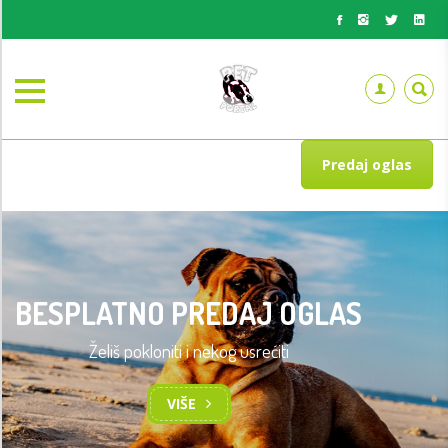
Predaj oglas
BESPLATNO PREDAJ OGLAS
Želiš pokloniti i nekog usrećiti
VIŠE