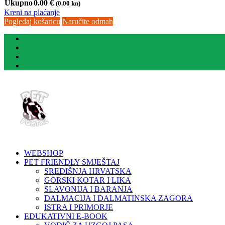
Ukupno
0.00
€
(0.00 kn)
Kreni na plaćanje
Pogledaj košaricu
Naručite odmah
WEBSHOP
PET FRIENDLY SMJEŠTAJ
SREDIŠNJA HRVATSKA
GORSKI KOTAR I LIKA
SLAVONIJA I BARANJA
DALMACIJA I DALMATINSKA ZAGORA
ISTRA I PRIMORJE
EDUKATIVNI E-BOOK