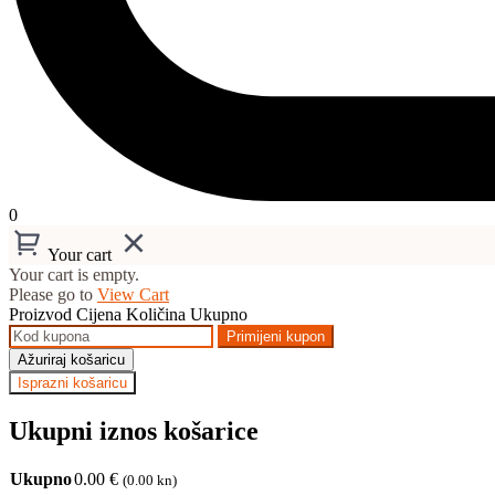
0
Your cart
Your cart is empty.
Please go to
View Cart
Proizvod
Cijena
Količina
Ukupno
Primijeni kupon
Ažuriraj košaricu
Isprazni košaricu
Ukupni iznos košarice
Ukupno
0.00
€
(0.00 kn)