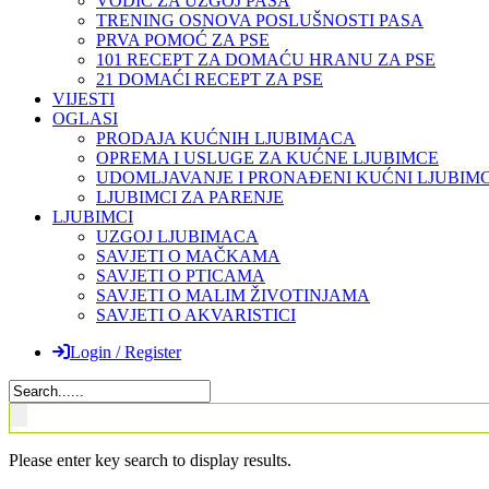
VODIČ ZA UZGOJ PASA
TRENING OSNOVA POSLUŠNOSTI PASA
PRVA POMOĆ ZA PSE
101 RECEPT ZA DOMAĆU HRANU ZA PSE
21 DOMAĆI RECEPT ZA PSE
VIJESTI
OGLASI
PRODAJA KUĆNIH LJUBIMACA
OPREMA I USLUGE ZA KUĆNE LJUBIMCE
UDOMLJAVANJE I PRONAĐENI KUĆNI LJUBIMC
LJUBIMCI ZA PARENJE
LJUBIMCI
UZGOJ LJUBIMACA
SAVJETI O MAČKAMA
SAVJETI O PTICAMA
SAVJETI O MALIM ŽIVOTINJAMA
SAVJETI O AKVARISTICI
Login / Register
Please enter key search to display results.