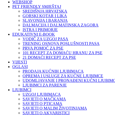
WEBSHOP
PET FRIENDLY SMJEŠTAJ
SREDIŠNJA HRVATSKA
GORSKI KOTAR I LIKA
SLAVONIJA I BARANJA
DALMACIJA I DALMATINSKA ZAGORA
ISTRA I PRIMORJE
EDUKATIVNI E-BOOK
VODIČ ZA UZGOJ PASA
TRENING OSNOVA POSLUŠNOSTI PASA
PRVA POMOĆ ZA PSE
101 RECEPT ZA DOMAĆU HRANU ZA PSE
21 DOMAĆI RECEPT ZA PSE
VIJESTI
OGLASI
PRODAJA KUĆNIH LJUBIMACA
OPREMA I USLUGE ZA KUĆNE LJUBIMCE
UDOMLJAVANJE I PRONAĐENI KUĆNI LJUBIMC
LJUBIMCI ZA PARENJE
LJUBIMCI
UZGOJ LJUBIMACA
SAVJETI O MAČKAMA
SAVJETI O PTICAMA
SAVJETI O MALIM ŽIVOTINJAMA
SAVJETI O AKVARISTICI