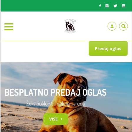
Predaj oglas
BESPLATNO PREDAJ OGLAS
Želiš pokloniti i nekog usrećiti
TRENING OSNOVA POSLUŠNOSTI
PASA
VIŠE