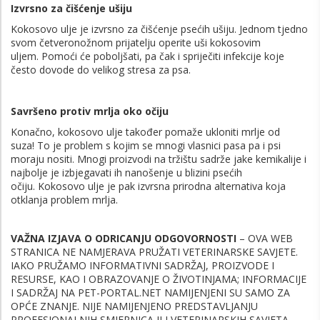
Izvrsno za čišćenje ušiju
Kokosovo ulje je izvrsno za čišćenje psećih ušiju. Jednom tjedno
svom četveronožnom prijatelju operite uši kokosovim
uljem. Pomoći će poboljšati, pa čak i spriječiti infekcije koje
često dovode do velikog stresa za psa.
Savršeno protiv mrlja oko očiju
Konačno, kokosovo ulje također pomaže ukloniti mrlje od
suza! To je problem s kojim se mnogi vlasnici pasa pa i psi
moraju nositi. Mnogi proizvodi na tržištu sadrže jake kemikalije i
najbolje je izbjegavati ih nanošenje u blizini psećih
očiju. Kokosovo ulje je pak izvrsna prirodna alternativa koja
otklanja problem mrlja.
VAŽNA IZJAVA O ODRICANJU ODGOVORNOSTI
– OVA WEB
STRANICA NE NAMJERAVA PRUŽATI VETERINARSKE SAVJETE.
IAKO PRUŽAMO INFORMATIVNI SADRŽAJ, PROIZVODE I
RESURSE, KAO I OBRAZOVANJE O ŽIVOTINJAMA; INFORMACIJE
I SADRŽAJ NA PET-PORTAL.NET NAMIJENJENI SU SAMO ZA
OPĆE ZNANJE. NIJE NAMIJENJENO PREDSTAVLJANJU
PROFESIONALNIH SMJERNICA ILI VETERINARSKIH SAVJETA.