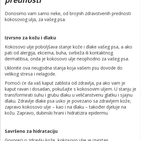
Donosimo vam samo neke, od brojnih zdravstvenih prednosti
kokosovog ulja, za vašeg psa.
Izvrsno za kožu i dlaku
Kokosovo ulje poboljšava stanje kože i dlake vašeg psa, a ako
pati od alergija, ekcema, buha, svrbeža ili kontaktnog
dermatitisa, onda je kokosovo ulje neophodno za vašeg psa.
Uklonite ova neugodna stanja koja vašem psu dovode do
velikog stresa i nelagode.
Pomoći će da vaš kaput zablista od zdravlja, pa ako vam je
kaput ravan i dosadan, pokušajte s kokosovim uljem. U stanju je
transformirati suhu i grubu dlaku u veličanstvenu glatku i sjajnu
dlaku. Zdravlje dlake psa usko je povezano sa zdravljem kože,
zapravo kokosovo ulje – kao i na dlaku – također djeluje na
kožu. Zapravo, dubinski hrani i hidratizira epidermu.
Savršeno za hidrataciju
Govoreći o zdravlju kože, kokosovo ulje je izvrstan