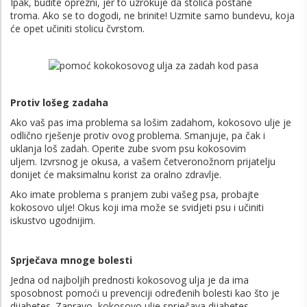
Ipak, budite oprezni, jer to uzrokuje da stolica postane
troma. Ako se to dogodi, ne brinite! Uzmite samo bundevu, koja
će opet učiniti stolicu čvrstom.
Protiv lošeg zadaha
Ako vaš pas ima problema sa lošim zadahom, kokosovo ulje je
odlično rješenje protiv ovog problema. Smanjuje, pa čak i
uklanja loš zadah. Operite zube svom psu kokosovim
uljem. Izvrsnog je okusa, a vašem četveronožnom prijatelju
donijet će maksimalnu korist za oralno zdravlje.
Ako imate problema s pranjem zubi vašeg psa, probajte
kokosovo ulje! Okus koji ima može se svidjeti psu i učiniti
iskustvo ugodnijim.
Sprječava mnoge bolesti
Jedna od najboljih prednosti kokosovog ulja je da ima
sposobnost pomoći u prevenciji određenih bolesti kao što je
dijabetes. Zapravo, kokosovo ulje sprječava dijabetes