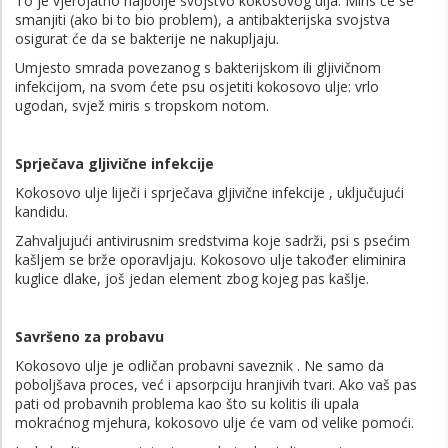
To je vjerojatno najbolje svojstvo kokosovog ulja. Miris će se
smanjiti (ako bi to bio problem), a antibakterijska svojstva
osigurat će da se bakterije ne nakupljaju.
Umjesto smrada povezanog s bakterijskom ili gljivičnom
infekcijom, na svom ćete psu osjetiti kokosovo ulje: vrlo
ugodan, svjež miris s tropskom notom.
Sprječava gljivične infekcije
Kokosovo ulje liječi i sprječava gljivične infekcije , uključujući
kandidu.
Zahvaljujući antivirusnim sredstvima koje sadrži, psi s psećim
kašljem se brže oporavljaju. Kokosovo ulje također eliminira
kuglice dlake, još jedan element zbog kojeg pas kašlje.
Savršeno za probavu
Kokosovo ulje je odličan probavni saveznik . Ne samo da
poboljšava proces, već i apsorpciju hranjivih tvari. Ako vaš pas
pati od probavnih problema kao što su kolitis ili upala
mokraćnog mjehura, kokosovo ulje će vam od velike pomoći.