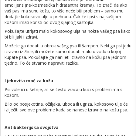
emolijens (ne-kozmetička hidratantna krema). To znači da ako
vaš pas ima suhu kožu, to više neće biti problem – samo mu
dodajte kokosovo ulje u prehranu. Čak će i psi s najsušijom
kožom imati koristi od ovog sjajnog sastojka.
Pokušajte utrljati malo kokosovog ulja na nokte vašeg psa kako
bi bili jaki i zdravi.
Možete ga dodati u obrok vašeg psa ili šampon. Neki ga psi jedu
izravno iz žlice, ili možete samo dodati malo u vodu u kojoj
kupate psa. Pokušajte ga nanijeti izravno na kožu psa jednom
tjedno. To će stvarno napraviti razliku.
Ljekovita moć za kožu
Psi vole ići u šetnje, ali se često vraćaju kući s problemima s
kožom.
Bilo od posjekotina, ožiljaka, uboda ili ugriza, kokosovo ulje će
izliječiti sve ove probleme kada se nanese izravno na kožu psa.
Antibakterijska svojstva