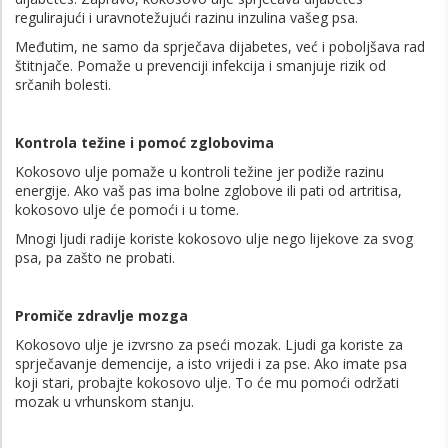
regulirajući i uravnotežujući razinu inzulina vašeg psa.
Međutim, ne samo da sprječava dijabetes, već i poboljšava rad
štitnjače. Pomaže u prevenciji infekcija i smanjuje rizik od
srčanih bolesti.
Kontrola težine i pomoć zglobovima
Kokosovo ulje pomaže u kontroli težine jer podiže razinu
energije. Ako vaš pas ima bolne zglobove ili pati od artritisa,
kokosovo ulje će pomoći i u tome.
Mnogi ljudi radije koriste kokosovo ulje nego lijekove za svog
psa, pa zašto ne probati.
Promiče zdravlje mozga
Kokosovo ulje je izvrsno za pseći mozak. Ljudi ga koriste za
sprječavanje demencije, a isto vrijedi i za pse. Ako imate psa
koji stari, probajte kokosovo ulje. To će mu pomoći održati
mozak u vrhunskom stanju.