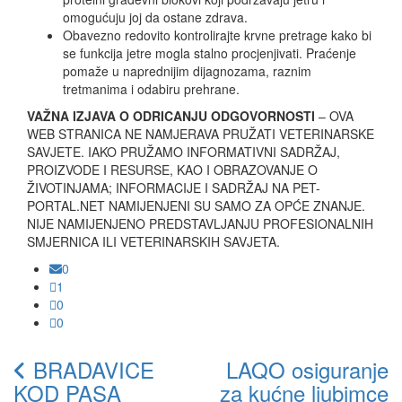
omogućuju joj da ostane zdrava.
Obavezno redovito kontrolirajte krvne pretrage kako bi
se funkcija jetre mogla stalno procjenjivati. Praćenje
pomaže u naprednijim dijagnozama, raznim
tretmanima i odabiru prehrane.
VAŽNA IZJAVA O ODRICANJU ODGOVORNOSTI
– OVA
WEB STRANICA NE NAMJERAVA PRUŽATI VETERINARSKE
SAVJETE. IAKO PRUŽAMO INFORMATIVNI SADRŽAJ,
PROIZVODE I RESURSE, KAO I OBRAZOVANJE O
ŽIVOTINJAMA; INFORMACIJE I SADRŽAJ NA PET-
PORTAL.NET NAMIJENJENI SU SAMO ZA OPĆE ZNANJE.
NIJE NAMIJENJENO PREDSTAVLJANJU PROFESIONALNIH
SMJERNICA ILI VETERINARSKIH SAVJETA.
0
1
0
0
BRADAVICE
LAQO osiguranje
KOD PASA
za kućne ljubimce