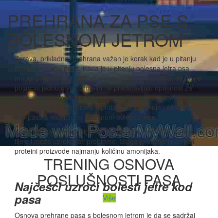
PREHRANA ZA PSE S
BOLESNOM JETROM
Zdrava, prikladna, prehrana važan je korak kad je u pitanju
bolest jetre kod pasa. Kada je u pitanju bolesna jetra psa
mnogi preporučuju dijetu s niskim udjelom proteina. Važno je
pojasniti jednu stvar, proteini ne predstavljaju opasnost za
jetru, naprotiv, neophodni su za pravilan rad organa. Umjesto
toga, amonijak, koji proteini proizvode, uzrokuje probleme
kod pasa s kroničnom završnom bolešću jetre.
Kada jetra ne funkcionira kako bi trebala, amonijak ulazi u
tijelo i može uzrokovati probleme. Stoga je važno znati koji
proteini proizvode najmanju količinu amonijaka.
TRENING OSNOVA
POSLUŠNOSTI PASA
Najčešći uzroci bolesti jetre kod
pasa
Više
Osnova prehrane pasa s bolesnom jetrom je da se sadržaj