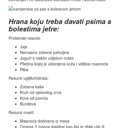
Hrana koju treba davati psima s
bolestima jetre:
Proteinski resursi:
Jaje
Nemasne zobene pahuljice
Jogurt s niskim udjelom masti
Piletina kojoj je uklonjena koža i vidljiva masnoća
Riba
Resursi ugljikohidrata:
Zobena kaša
Kruh od cjelovitog zrna
Kora od povrća
Bundeva
Resursi masti:
Masnoća dobivena iz mesa
Omega 3 masne kiseline kao što je riblje ulje ili