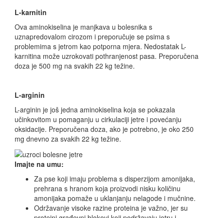
L-karnitin
Ova aminokiselina je manjkava u bolesnika s
uznapredovalom cirozom i preporučuje se psima s
problemima s jetrom kao potporna mjera. Nedostatak L-
karnitina može uzrokovati pothranjenost pasa. Preporučena
doza je 500 mg na svakih 22 kg težine.
L-arginin
L-arginin je još jedna aminokiselina koja se pokazala
učinkovitom u pomaganju u cirkulaciji jetre i povećanju
oksidacije. Preporučena doza, ako je potrebno, je oko 250
mg dnevno za svakih 22 kg težine.
Imajte na umu:
Za pse koji imaju problema s disperzijom amonijaka,
prehrana s hranom koja proizvodi nisku količinu
amonijaka pomaže u uklanjanju nelagode i mučnine.
Održavanje visoke razine proteina je važno, jer su
proteini građevni blokovi koji podržavaju jetru i