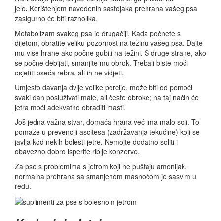
jelo
.
Korištenjem navedenih sastojaka prehrana vašeg psa
zasigurno će biti raznolika.
Metabolizam svakog psa je drugačiji. Kada počnete s
dijetom, obratite veliku pozornost na težinu vašeg psa. Dajte
mu više hrane ako počne gubiti na težini. S druge strane, ako
se počne debljati, smanjite mu obrok. Trebali biste moći
osjetiti pseća rebra, ali ih ne vidjeti.
Umjesto davanja dvije velike porcije, može biti od pomoći
svaki dan posluživati ​​male, ali česte obroke; na taj način će
jetra moći adekvatno obraditi masti.
Još jedna važna stvar, domaća hrana već ima malo soli. To
pomaže u prevenciji ascitesa (zadržavanja tekućine) koji se
javlja kod nekih bolesti jetre. Nemojte dodatno soliti i
obavezno dobro isperite riblje konzerve.
Za pse s problemima s jetrom koji ne puštaju amonijak,
normalna prehrana sa smanjenom masnoćom je sasvim u
redu.