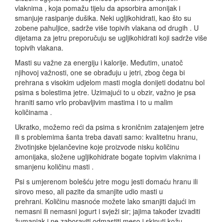
vlaknima , koja pomažu tijelu da apsorbira amonijak i
smanjuje rasipanje dušika. Neki ugljikohidrati, kao što su
zobene pahuljice, sadrže više topivih vlakana od drugih . U
dijetama za jetru preporučuju se ugljikohidrati koji sadrže više
topivih vlakana.
Masti su važne za energiju i kalorije. Međutim, unatoč
njihovoj važnosti, one se obrađuju u jetri, zbog čega bi
prehrana s visokim udjelom masti mogla donijeti dodatnu bol
psima s bolestima jetre. Uzimajući to u obzir, važno je psa
hraniti samo vrlo probavljivim mastima i to u malim
količinama .
Ukratko, možemo reći da psima s kroničnim zatajenjem jetre
ili s problemima šanta treba davati samo: kvalitetnu hranu,
životinjske bjelančevine koje proizvode nisku količinu
amonijaka, složene ugljikohidrate bogate topivim vlaknima i
smanjenu količinu masti .
Psi s umjerenom bolešću jetre mogu jesti domaću hranu ili
sirovo meso, ali pazite da smanjite udio masti u
prehrani. Količinu masnoće možete lako smanjiti dajući im
nemasni ili nemasni jogurt i svježi sir; jajima također izvaditi
žumanjak i ne zaboraviti odmastiti meso i skinuti kožu.