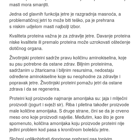
masti mora smanjiti.
Jedna od glavnih funkcija jetre je razgradnja masnoća, a
problematičnoj jetri to može biti teško, pa je prehrana
s niskim udjelom masti najbolji izbor.
Kvaliteta proteina važna je za zdravlje jetre. Davanje proteina
niske kvalitete ili premalo proteina može uzrokovati oštećenje
dotičnog organa.
Životinjski proteini sadrže pravu količinu aminokiselina, koje
su psu potrebne da ostane zdrav. Biljnim proteinima,
sadržanim u žitaricama i biljnim resursima, nedostaju
određene aminokiseline koje su neophodne za zdravlje i
popravak jetre. Životinjski proteini pomažu jetri da ostane
zdrava i da se regenerira.
Proteini koji proizvode najmanje amonijaka su: jaja i mliječni
proizvodi (jogurt i svježi sir). Riba i piletina također proizvode
male količine amonijaka. S druge strane, čini se da je crveno
meso ono koje proizvodi najviše. Međutim, kao što je gore
spomenuto, količina amonijaka koju proizvode proteini nije
jedini problem kod pasa s kroničnom bolešću jetre.
Složeni ugljikohidrati doprinose prehrani psa topivim