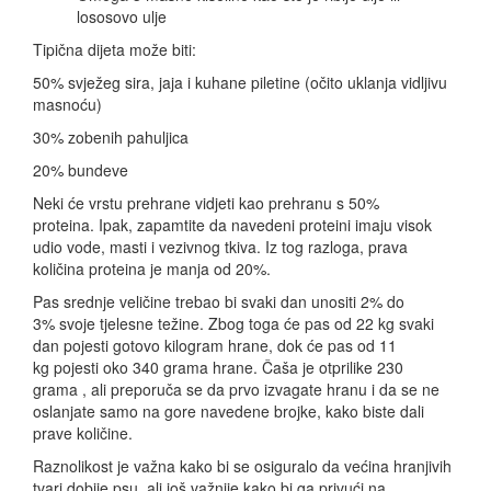
lososovo ulje
Tipična dijeta može biti:
50% svježeg sira, jaja i kuhane piletine (očito uklanja vidljivu
masnoću)
30% zobenih pahuljica
20% bundeve
Neki će vrstu prehrane vidjeti kao prehranu s 50%
proteina. Ipak, zapamtite da navedeni proteini imaju visok
udio vode, masti i vezivnog tkiva. Iz tog razloga, prava
količina proteina je manja od 20%.
Pas srednje veličine trebao bi svaki dan unositi 2% do
3% svoje tjelesne težine. Zbog toga će pas od 22 kg svaki
dan pojesti gotovo kilogram hrane, dok će pas od 11
kg pojesti oko 340 grama hrane. Čaša je otprilike 230
grama , ali preporuča se da prvo izvagate hranu i da se ne
oslanjate samo na gore navedene brojke, kako biste dali
prave količine.
Raznolikost je važna kako bi se osiguralo da većina hranjivih
tvari dobije psu, ali još važnije kako bi ga privući na