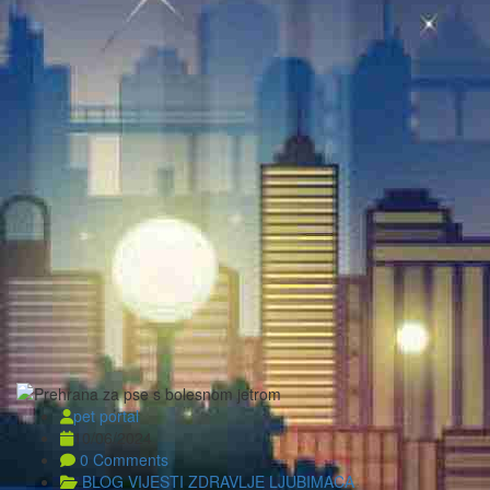
BESPLATNO PREDAJ OGLAS
Želiš pokloniti i nekog usrećiti
Više
pet portal
10/06/2024
0 Comments
BLOG
VIJESTI
ZDRAVLJE LJUBIMACA