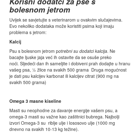
Korisni dodatci za pse s
bolesnom jetrom
Uvijek se savjetujte s veterinarom u ovakvim slučajevima.
Evo nekoliko dodataka može koristiti psima koji imaju
problema s jetrom:
Kalcij
Psu s bolesnom jetrom p
otrebni su dodatci kalcija
. Ne
bacajte ljuske jaja već ih ostavite da se osuše preko
noći. Sljedeći dan ih sameljite i dobiveni prah dodajte u hranu
vašeg psa, ½ žlice na svakih 500 grama Druga mogućnost
je dati psu kalcijev karbonat ili kalcijev citrat (900 mg na
svakih 500 grama)
Omega 3 masne kiseline
Masti su neophodne za davanje energije vašem psu, a
omega-3 masti su važne kao zaštitnici bubrega. Najbolji
izvori Omega-3 su riblje ulje i lososovo ulje (1000 mg
dnevno na svakih 10-13 kg težine).