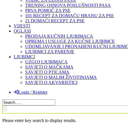
VODIČ ZA UZGOJ PASA
TRENING OSNOVA POSLUŠNOSTI PASA
PRVA POMOĆ ZA PSE
101 RECEPT ZA DOMAĆU HRANU ZA PSE
21 DOMAĆI RECEPT ZA PSE
VIJESTI
OGLASI
PRODAJA KUĆNIH LJUBIMACA
OPREMA I USLUGE ZA KUĆNE LJUBIMCE
UDOMLJAVANJE I PRONAĐENI KUĆNI LJUBIMC
LJUBIMCI ZA PARENJE
LJUBIMCI
UZGOJ LJUBIMACA
SAVJETI O MAČKAMA
SAVJETI O PTICAMA
SAVJETI O MALIM ŽIVOTINJAMA
SAVJETI O AKVARISTICI
Login / Register
Please enter key search to display results.