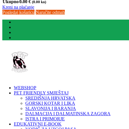
Ukupno
0.00
€
(0.00 kn)
Kreni na plaćanje
Pogledaj košaricu
Naručite odmah
WEBSHOP
PET FRIENDLY SMJEŠTAJ
SREDIŠNJA HRVATSKA
GORSKI KOTAR I LIKA
SLAVONIJA I BARANJA
DALMACIJA I DALMATINSKA ZAGORA
ISTRA I PRIMORJE
EDUKATIVNI E-BOOK