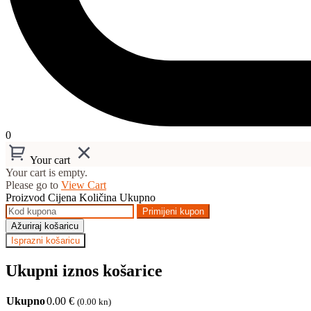
0
Your cart
Your cart is empty.
Please go to
View Cart
Proizvod
Cijena
Količina
Ukupno
Primijeni kupon
Ažuriraj košaricu
Isprazni košaricu
Ukupni iznos košarice
Ukupno
0.00
€
(0.00 kn)