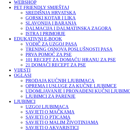
WEBSHOP
PET FRIENDLY SMJEŠTAJ
SREDIŠNJA HRVATSKA
GORSKI KOTAR I LIKA
SLAVONIJA I BARANJA
DALMACIJA I DALMATINSKA ZAGORA
ISTRA I PRIMORJE
EDUKATIVNI E-BOOK
VODIČ ZA UZGOJ PASA
TRENING OSNOVA POSLUŠNOSTI PASA
PRVA POMOĆ ZA PSE
101 RECEPT ZA DOMAĆU HRANU ZA PSE
21 DOMAĆI RECEPT ZA PSE
VIJESTI
OGLASI
PRODAJA KUĆNIH LJUBIMACA
OPREMA I USLUGE ZA KUĆNE LJUBIMCE
UDOMLJAVANJE I PRONAĐENI KUĆNI LJUBIMC
LJUBIMCI ZA PARENJE
LJUBIMCI
UZGOJ LJUBIMACA
SAVJETI O MAČKAMA
SAVJETI O PTICAMA
SAVJETI O MALIM ŽIVOTINJAMA
SAVJETI O AKVARISTICI