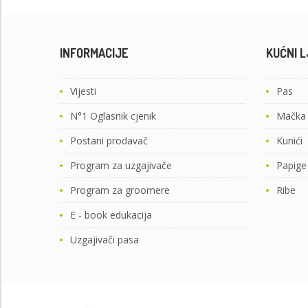
INFORMACIJE
KUĆNI L
Vijesti
Pas
N°1 Oglasnik cjenik
Mačka
Postani prodavač
Kunići
Program za uzgajivače
Papige
Program za groomere
Ribe
E - book edukacija
Uzgajivači pasa