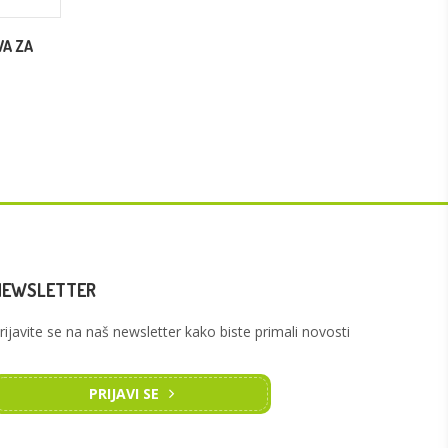
VA ZA
PRVA POMOĆ ZA PSE
TRENIN
15.79
€
24.00
(118.97 kn)
NEWSLETTER
rijavite se na naš newsletter kako biste primali novosti
PRIJAVI SE