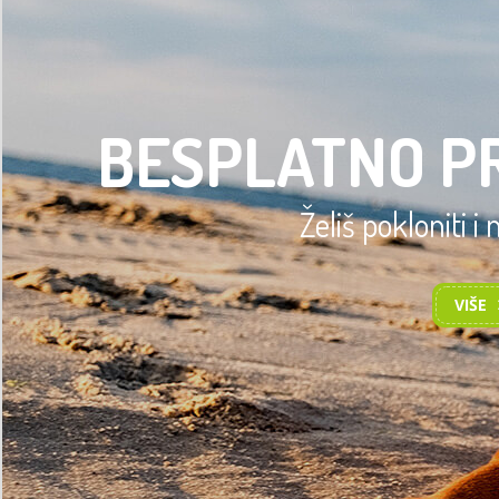
BESPLATNO P
Želiš pokloniti i
VIŠE
TRENING OSN