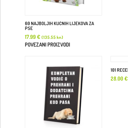
60 NAJBOLJIH KUĆNIH LIJEKOVA ZA
PSE
17.99
€
(135.55 kn)
POVEZANI PROIZVODI
101 REC
28.00
€