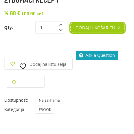
14.60
€
(110.00 kn)
Qty:
DODAJ U KOŠARICU
Ask a Question
Dodaj na listu želja
Usporedi
Dostupnost:
Na zalihama
Kategorija
EBOOK