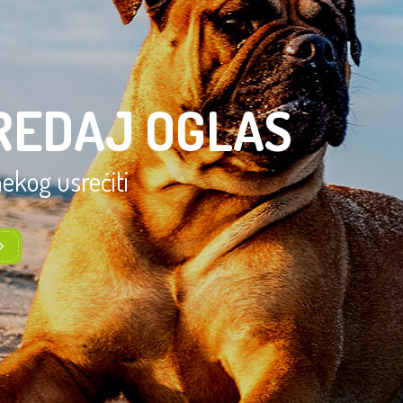
REDAJ OGLAS
 nekog usrećiti
OVA POSLUŠNOSTI
VIŠE