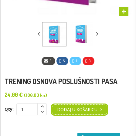
3
6
1
3
TRENING OSNOVA POSLUŠNOSTI PASA
24.00
€
(180.83 kn)
Qty:
DODAJ U KOŠARICU