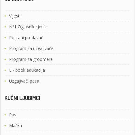
Vijesti
N°1 Oglasnik cjenik
Postani prodavač
Program za uzgajivače
Program za groomere
E - book edukacija
Uzgajivači pasa
KUĆNI LJUBIMCI
Pas
Mačka