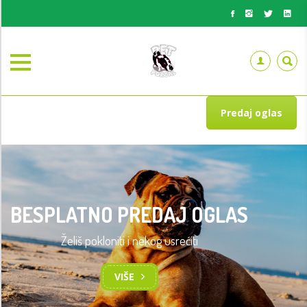
Predaj oglas
BESPLATNO PREDAJ OGLAS
Želiš pokloniti i nekog usrećiti
VIŠE