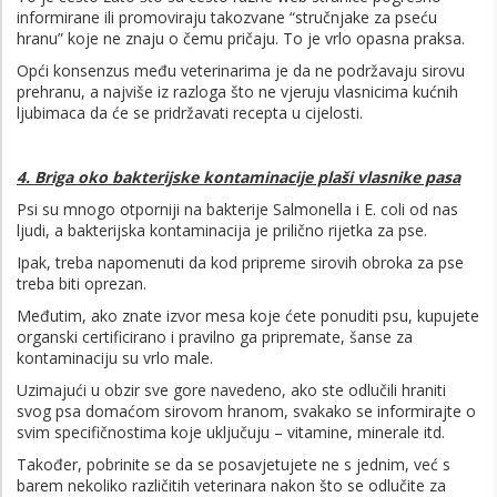
informirane ili promoviraju takozvane “stručnjake za pseću
hranu” koje ne znaju o čemu pričaju. To je vrlo opasna praksa.
Opći konsenzus među veterinarima je da ne podržavaju sirovu
prehranu, a najviše iz razloga što ne vjeruju vlasnicima kućnih
ljubimaca da će se pridržavati recepta u cijelosti.
4. Briga oko bakterijske kontaminacije plaši vlasnike pasa
Psi su mnogo otporniji na bakterije Salmonella i E. coli od nas
ljudi, a bakterijska kontaminacija je prilično rijetka za pse.
Ipak, treba napomenuti da kod pripreme sirovih obroka za pse
treba biti oprezan.
Međutim, ako znate izvor mesa koje ćete ponuditi psu, kupujete
organski certificirano i pravilno ga pripremate, šanse za
kontaminaciju su vrlo male.
Uzimajući u obzir sve gore navedeno, ako ste odlučili hraniti
svog psa domaćom sirovom hranom, svakako se informirajte o
svim specifičnostima koje uključuju – vitamine, minerale itd.
Također, pobrinite se da se posavjetujete ne s jednim, već s
barem nekoliko različitih veterinara nakon što se odlučite za