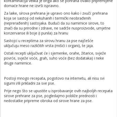
kontaminacija velika je briga ako se pohrana ovako pripremljene
domaće hrane ne izvrši ispravno.
Za laike, sirova prehrana je upravo ono kako i zvuči: prehrana
koja se sastoji od nekuhanih i termički neobrađenih
(neprerađenih) sastojaka. Budući da su namirnice sirove, to
znači da su prirodne i zdrave, ne sadrže nusproizvode, umjetne
konzervanse ili boje (i punila) za hranu
Sastojci u receptima za sirovu hranu za pse najčešće
uključuju meso različitih vrsta (mišići i organi), te jaja.
Ostali recepti uključivat će i sjemenke, orahe, žitarice, svježe
povrće, svježe voće, grah, suho voće (bez dodataka) i neke
druge namirnice.
Postoji mnogo recepata, pogotovo na internetu, ali nisu svi
sigurni i/ili prikladni za sve pse.
Prije nego što se upustite u isprobavanje ovih najboljih recepata
sirove prehrane za pse, pogledajmo pobliže prednosti i
nedostatke pripreme obroka od sirove hrane za pse.