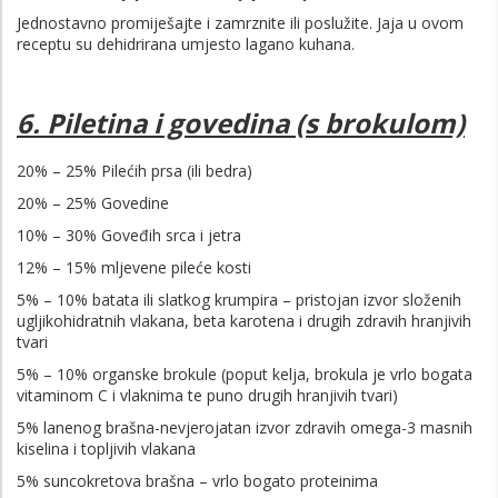
Jednostavno promiješajte i zamrznite ili poslužite. Jaja u ovom
receptu su dehidrirana umjesto lagano kuhana.
6. Piletina i govedina (s brokulom)
20% – 25% Pilećih prsa (ili bedra)
20% – 25% Govedine
10% – 30% Goveđih srca i jetra
12% – 15% mljevene pileće kosti
5% – 10% batata ili slatkog krumpira – pristojan izvor složenih
ugljikohidratnih vlakana, beta karotena i drugih zdravih hranjivih
tvari
5% – 10% organske brokule (poput kelja, brokula je vrlo bogata
vitaminom C i vlaknima te puno drugih hranjivih tvari)
5% lanenog brašna-nevjerojatan izvor zdravih omega-3 masnih
kiselina i topljivih vlakana
5% suncokretova brašna – vrlo bogato proteinima