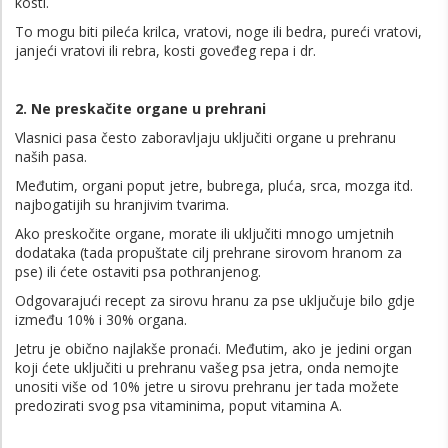
kosti.
To mogu biti pileća krilca, vratovi, noge ili bedra, pureći vratovi,
janjeći vratovi ili rebra, kosti goveđeg repa i dr.
2. Ne preskačite organe u prehrani
Vlasnici pasa često zaboravljaju uključiti organe u prehranu
naših pasa.
Međutim, organi poput jetre, bubrega, pluća, srca, mozga itd.
najbogatijih su hranjivim tvarima.
Ako preskočite organe, morate ili uključiti mnogo umjetnih
dodataka (tada propuštate cilj prehrane sirovom hranom za
pse) ili ćete ostaviti psa pothranjenog.
Odgovarajući recept za sirovu hranu za pse uključuje bilo gdje
između 10% i 30% organa.
Jetru je obično najlakše pronaći. Međutim, ako je jedini organ
koji ćete uključiti u prehranu vašeg psa jetra, onda nemojte
unositi više od 10% jetre u sirovu prehranu jer tada možete
predozirati svog psa vitaminima, poput vitamina A.