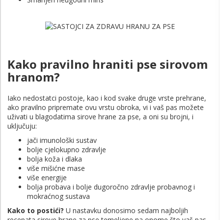
Kako pravilno hraniti pse sirovom
hranom?
Iako nedostatci postoje, kao i kod svake druge vrste prehrane,
ako pravilno pripremate ovu vrstu obroka, vi i vaš pas možete
uživati u blagodatima sirove hrane za pse, a oni su brojni, i
uključuju:
jači imunološki sustav
bolje cjelokupno zdravlje
bolja koža i dlaka
više mišićne mase
više energije
bolja probava i bolje dugoročno zdravlje probavnog i
mokraćnog sustava
Kako to postići?
U nastavku donosimo sedam najboljih
recepata sirove hrane za pse temeljene na onome što vaš pas