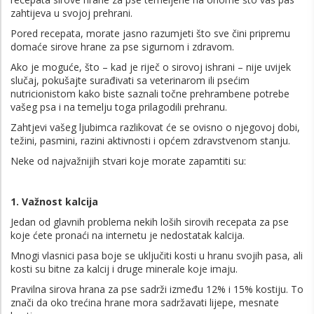
zahtijeva u svojoj prehrani.
Pored recepata, morate jasno razumjeti što sve čini pripremu
domaće sirove hrane za pse sigurnom i zdravom.
Ako je moguće, što – kad je riječ o sirovoj ishrani – nije uvijek
slučaj, pokušajte surađivati ​​sa veterinarom ili psećim
nutricionistom kako biste saznali točne prehrambene potrebe
vašeg psa i na temelju toga prilagodili prehranu.
Zahtjevi vašeg ljubimca razlikovat će se ovisno o njegovoj dobi,
težini, pasmini, razini aktivnosti i općem zdravstvenom stanju.
Neke od najvažnijih stvari koje morate zapamtiti su:
1. Važnost kalcija
Jedan od glavnih problema nekih loših sirovih recepata za pse
koje ćete pronaći na internetu je nedostatak kalcija.
Mnogi vlasnici pasa boje se uključiti kosti u hranu svojih pasa, ali
kosti su bitne za kalcij i druge minerale koje imaju.
Pravilna sirova hrana za pse sadrži između 12% i 15% kostiju. To
znači da oko trećina hrane mora sadržavati lijepe, mesnate