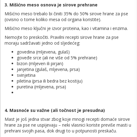
3. Mišićno meso osnova je sirove prehrane
Mišićno meso trebalo bi činiti 35% do 50% sirove hrane za pse
(ovisno o tome koliko mesa od organa koristite).
Mišićno meso ključni je izvor proteina, kao i vitamina i enzima.
Nemojte to preskočiti. Pravilni recepti sirove hrane za pse
moraju sadržavati jedno od sljedećeg:
govedina (mljevena, gulaš)
goveđe srce (ali ne više od 5% prehrane)
bizon (mljeven ili pirjan)
janjetina (gulaš, mljevena, prsa)
svinjetina
piletina (prsa ili bedra bez kostiju)
puretina (mljevena, prsa)
4. Masnoće su važne (ali točnost je presudna)
Mast je još jedna stvar zbog koje mnogi recepti domaće sirove
hrane za pse ne uspijevaju – neki vlasnici koriste previše masti u
prehrani svojih pasa, dok drugi to u potpunosti preskaču.