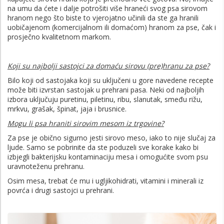
na umu da ćete i dalje potrošiti više hraneći svog psa sirovom
hranom nego što biste to vjerojatno učinili da ste ga hranili
uobičajenom (komercijalnom ili domaćom) hranom za pse, čak i
prosječno kvalitetnom markom.
Koji su najbolji sastojci za domaću sirovu (pre)hranu za pse?
Bilo koji od sastojaka koji su uključeni u gore navedene recepte
može biti izvrstan sastojak u prehrani pasa. Neki od najboljih
izbora uključuju puretinu, piletinu, ribu, slanutak, smeđu rižu,
mrkvu, grašak, špinat, jaja i brusnice.
Mogu li psa hraniti sirovim mesom iz trgovine?
Za pse je obično sigurno jesti sirovo meso, iako to nije slučaj za
ljude. Samo se pobrinite da ste poduzeli sve korake kako bi
izbjegli bakterijsku kontaminaciju mesa i omogućite svom psu
uravnoteženu prehranu.
Osim mesa, trebat će mu i ugljikohidrati, vitamini i minerali iz
povrća i drugi sastojci u prehrani.