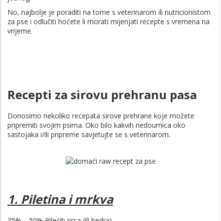
No, najbolje je poraditi na tome s veterinarom ili nutricionistom
za pse i odlučiti hoćete li morati mijenjati recepte s vremena na
vrijeme.
Recepti za sirovu prehranu pasa
Donosimo nekoliko recepata sirove prehrane koje možete
pripremiti svojim psima. Oko bilo kakvih nedoumica oko
sastojaka i/ili pripreme savjetujte se s veterinarom.
1. Piletina i mrkva
35% – 50% Pilećih prsa (ili bedra)