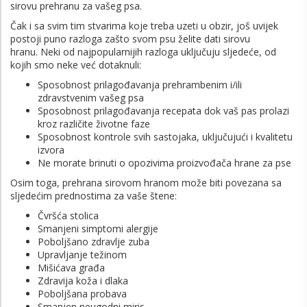
sirovu prehranu za vašeg psa.
Čak i sa svim tim stvarima koje treba uzeti u obzir, još uvijek
postoji puno razloga zašto svom psu želite dati sirovu
hranu. Neki od najpopularnijih razloga uključuju sljedeće, od
kojih smo neke već dotaknuli:
Sposobnost prilagođavanja prehrambenim i/ili
zdravstvenim vašeg psa
Sposobnost prilagođavanja recepata dok vaš pas prolazi
kroz različite životne faze
Sposobnost kontrole svih sastojaka, uključujući i kvalitetu
izvora
Ne morate brinuti o opozivima proizvođača hrane za pse
Osim toga, prehrana sirovom hranom može biti povezana sa
sljedećim prednostima za vaše štene:
Čvršća stolica
Smanjeni simptomi alergije
Poboljšano zdravlje zuba
Upravljanje težinom
Mišićava građa
Zdravija koža i dlaka
Poboljšana probava
Smanjen neugodni miris