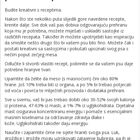
Budite kreativni s receptima.
Nakon što ste nekoliko puta slijedili gore navedene recepte,
krenite dalje. Sve dok vaš pas dobiva odgovarajuću prehranu
koja mu je potrebna, možete miješati i uskladiti sastojke iz
različitih recepata. Također ih možete upotrijebiti kao inspiraciju
da smislite nešto drugo što bi vašem psu bilo fino. Možete čak i
postati kreativni sa sastojcima i pokušati upoznati svog psa s
nečim poput zečjeg mesa.
Odlučite li stvoriti vlastiti recept, pobrinite se da vašem psu daje
potrebne hranjive tvari.
Upamtite da želite da meso (s masnoćom) čini oko 80%
hrane. Još 10% treba biti iz organa, a po 5% bi trebao potjecati
od voća i povrća te mliječnih proizvoda i dodataka prehrani.
Sve u svemu, vaš bi pas trebao dobiti oko 30-52% svojih kalorija
iz proteina, 47-63% iz masti, a 1%-7% iz ugljikohidrata. Dijetalna
mast osigurava koncentriranu energiju i pomaže s esencijalnim
masnim kiselinama za održavanje zdravlja dlake i
kože. Ugljikohidrati također daju energiju.
Naučite i zapamtite čime ne sijete hraniti svoga psa. Luk,
grožđice i grožđe mogu uzrokovati zatajenje bubrega, pa ih je