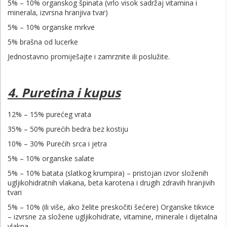
5% – 10% organskog špinata (vrlo visok sadržaj vitamina i
minerala, izvrsna hranjiva tvar)
5% – 10% organske mrkve
5% brašna od lucerke
Jednostavno promiješajte i zamrznite ili poslužite.
4. Puretina i kupus
12% – 15% purećeg vrata
35% – 50% purećih bedra bez kostiju
10% – 30% Purećih srca i jetra
5% – 10% organske salate
5% – 10% batata (slatkog krumpira) – pristojan izvor složenih
ugljikohidratnih vlakana, beta karotena i drugih zdravih hranjivih
tvari
5% – 10% (ili više, ako želite preskočiti šećere) Organske tikvice
– izvrsne za složene ugljikohidrate, vitamine, minerale i dijetalna
vlakna