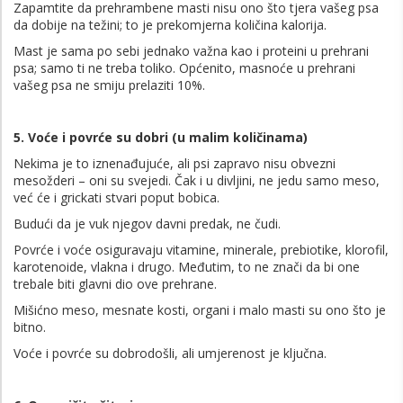
Zapamtite da prehrambene masti nisu ono što tjera vašeg psa
da dobije na težini; to je prekomjerna količina kalorija.
Mast je sama po sebi jednako važna kao i proteini u prehrani
psa; samo ti ne treba toliko. Općenito, masnoće u prehrani
vašeg psa ne smiju prelaziti 10%.
5. Voće i povrće su dobri (u malim količinama)
Nekima je to iznenađujuće, ali psi zapravo nisu obvezni
mesožderi – oni su svejedi. Čak i u divljini, ne jedu samo meso,
već će i grickati stvari poput bobica.
Budući da je vuk njegov davni predak, ne čudi.
Povrće i voće osiguravaju vitamine, minerale, prebiotike, klorofil,
karotenoide, vlakna i drugo. Međutim, to ne znači da bi one
trebale biti glavni dio ove prehrane.
Mišićno meso, mesnate kosti, organi i malo masti su ono što je
bitno.
Voće i povrće su dobrodošli, ali umjerenost je ključna.