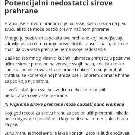
Potencijalni nedostatci sirove
prehrane
Hraniti pse sirovom hranom nije najlakše, kako možda na prvu
zvuči, ali to se može postići pravim načinom pripreme.
Mnogo je pozitivnih aspekata ove prehrane koji poboljšavaju
zdravlje psa, o čemu mogu posvjedočiti i vlasnici pasa, ali to ne
znači da ova vrsta prehrane nema svoje nedostatke.
Baš kao što mnogi vlasnici kućnih ljubimaca primjećuju pozitivne
učinke sirove prehrane na zdravlje svojih pasa, ima isto toliko
ljudi koji ne vole ovu vrstu prehrane i nakon što su je probali
vratili su se komercijalnoj hrani za pse ili pripremi domaće hrane
za pse koja nije sirova.
U većini slučajeva sve se svodi na nekoliko osnovnih
nedostataka ove vrste prehrane:
1. Priprema sirove prehrane može oduzeti puno vremena
Koji god recept za sirovu hranu za pse odlučili pripremiti, nikada
neće odgovarati praktičnosti koju nudi suha komercijalna hrana
za pse.
Suhu hranu jednostavno je lakše koristiti. Zato je ljudi obožavaju