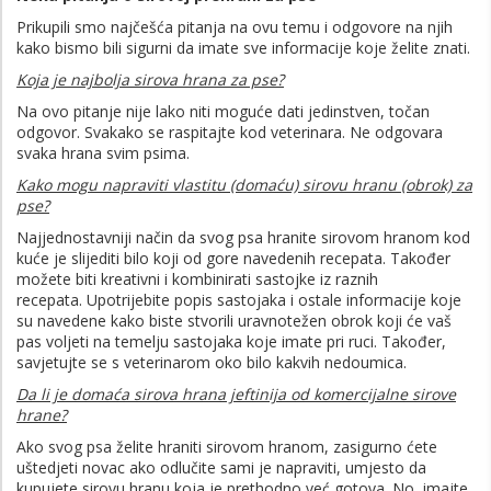
Prikupili smo najčešća pitanja na ovu temu i odgovore na njih
kako bismo bili sigurni da imate sve informacije koje želite znati.
Koja je najbolja sirova hrana za pse?
Na ovo pitanje nije lako niti moguće dati jedinstven, točan
odgovor. Svakako se raspitajte kod veterinara. Ne odgovara
svaka hrana svim psima.
Kako mogu napraviti vlastitu (domaću) sirovu hranu (obrok) za
pse?
Najjednostavniji način da svog psa hranite sirovom hranom kod
kuće je slijediti bilo koji od gore navedenih recepata. Također
možete biti kreativni i kombinirati sastojke iz raznih
recepata. Upotrijebite popis sastojaka i ostale informacije koje
su navedene kako biste stvorili uravnotežen obrok koji će vaš
pas voljeti na temelju sastojaka koje imate pri ruci. Također,
savjetujte se s veterinarom oko bilo kakvih nedoumica.
Da li je domaća sirova hrana jeftinija od komercijalne sirove
hrane?
Ako svog psa želite hraniti sirovom hranom, zasigurno ćete
uštedjeti novac ako odlučite sami je napraviti, umjesto da
kupujete sirovu hranu koja je prethodno već gotova. No, imajte