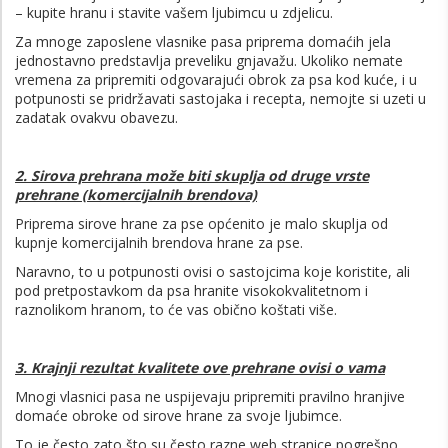
– kupite hranu i stavite vašem ljubimcu u zdjelicu.
Za mnoge zaposlene vlasnike pasa priprema domaćih jela
jednostavno predstavlja preveliku gnjavažu. Ukoliko nemate
vremena za pripremiti odgovarajući obrok za psa kod kuće, i u
potpunosti se pridržavati sastojaka i recepta, nemojte si uzeti u
zadatak ovakvu obavezu.
2. Sirova prehrana može biti skuplja od druge vrste
prehrane (komercijalnih brendova)
Priprema sirove hrane za pse općenito je malo skuplja od
kupnje komercijalnih brendova hrane za pse.
Naravno, to u potpunosti ovisi o sastojcima koje koristite, ali
pod pretpostavkom da psa hranite visokokvalitetnom i
raznolikom hranom, to će vas obično koštati više.
3. Krajnji rezultat kvalitete ove prehrane ovisi o vama
Mnogi vlasnici pasa ne uspijevaju pripremiti pravilno hranjive
domaće obroke od sirove hrane za svoje ljubimce.
To je često zato što su često razne web stranice pogrešno