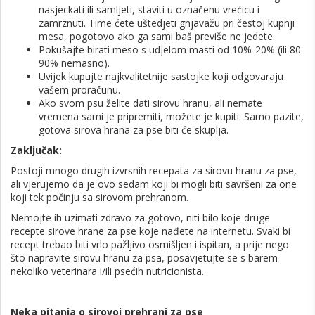
nasjeckati ili samljeti, staviti u označenu vrećicu i
zamrznuti. Time ćete uštedjeti gnjavažu pri čestoj kupnji
mesa, pogotovo ako ga sami baš previše ne jedete.
Pokušajte birati meso s udjelom masti od 10%-20% (ili 80-
90% nemasno).
Uvijek kupujte najkvalitetnije sastojke koji odgovaraju
vašem proračunu.
Ako svom psu želite dati sirovu hranu, ali nemate
vremena sami je pripremiti, možete je kupiti. Samo pazite,
gotova sirova hrana za pse biti će skuplja.
Zaključak:
Postoji mnogo drugih izvrsnih recepata za sirovu hranu za pse,
ali vjerujemo da je ovo sedam koji bi mogli biti savršeni za one
koji tek počinju sa sirovom prehranom.
Nemojte ih uzimati zdravo za gotovo, niti bilo koje druge
recepte sirove hrane za pse koje nađete na internetu. Svaki bi
recept trebao biti vrlo pažljivo osmišljen i ispitan, a prije nego
što napravite sirovu hranu za psa, posavjetujte se s barem
nekoliko veterinara i/ili psećih nutricionista.
Neka pitanja o sirovoj prehrani za pse