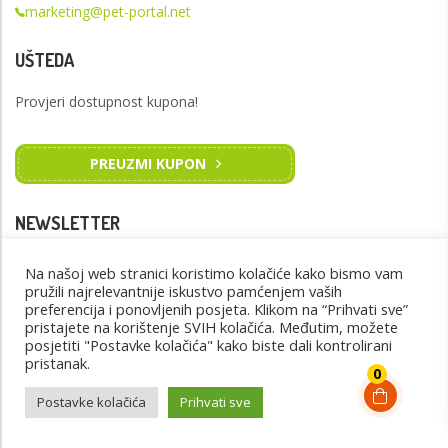
marketing@pet-portal.net
UŠTEDA
Provjeri dostupnost kupona!
PREUZMI KUPON
NEWSLETTER
Prijavite se na naš newsletter kako biste primali novosti
Na našoj web stranici koristimo kolačiće kako bismo vam
pružili najrelevantnije iskustvo pamćenjem vaših
preferencija i ponovljenih posjeta. Klikom na “Prihvati sve”
PRIJAVI SE
pristajete na korištenje SVIH kolačića. Međutim, možete
posjetiti "Postavke kolačića" kako biste dali kontrolirani
pristanak.
0
Postavke kolačića
Prihvati sve