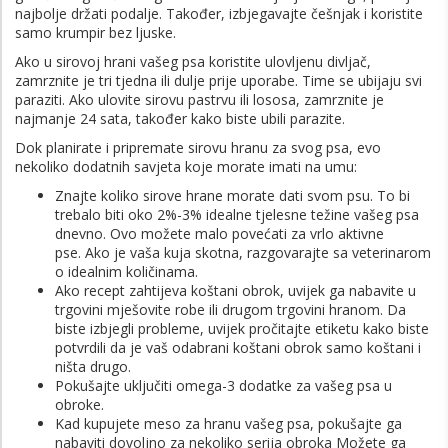
najbolje držati podalje. Također, izbjegavajte češnjak i koristite
samo krumpir bez ljuske.
Ako u sirovoj hrani vašeg psa koristite ulovljenu divljač,
zamrznite je tri tjedna ili dulje prije uporabe. Time se ubijaju svi
paraziti. Ako ulovite sirovu pastrvu ili lososa, zamrznite je
najmanje 24 sata, također kako biste ubili parazite.
Dok planirate i pripremate sirovu hranu za svog psa, evo
nekoliko dodatnih savjeta koje morate imati na umu:
Znajte koliko sirove hrane morate dati svom psu. To bi
trebalo biti oko 2%-3% idealne tjelesne težine vašeg psa
dnevno. Ovo možete malo povećati za vrlo aktivne
pse. Ako je vaša kuja skotna, razgovarajte sa veterinarom
o idealnim količinama.
Ako recept zahtijeva koštani obrok, uvijek ga nabavite u
trgovini mješovite robe ili drugom trgovini hranom. Da
biste izbjegli probleme, uvijek pročitajte etiketu kako biste
potvrdili da je vaš odabrani koštani obrok samo koštani i
ništa drugo.
Pokušajte uključiti omega-3 dodatke za vašeg psa u
obroke.
Kad kupujete meso za hranu vašeg psa, pokušajte ga
nabaviti dovoljno za nekoliko serija obroka Možete ga