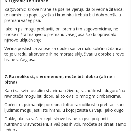
6. Ograničite žitarice
Zagovornici sirove hrane za pse ne vjeruju da bi većina žitarica,
te namirnica poput graška i krumpira trebala biti dobrodošla u
prehrani vašeg psa.
Iako ih psi mogu probaviti, oni prema tim zagovornicima, ne
unose ništa hranjivo u prehranu vašeg psa što bi opravdalo
njihovo uključivanje.
Većina poslastica za pse za obuku sadrži malu količinu žitarica i
to je u redu, ali stvarno ih ne morate uključivati ​​u obroke sirove
hrane vašeg psa.
7. Raznolikost, s vremenom, može biti dobra (ali ne i
bitna)
Kao i sa svim ostalim stvarima u životu, raznolikost i dugoročna
ravnoteža mogu biti dobri, ali to ovisi o mnogim čimbenicima.
Općenito, psima nije potrebna toliko raznolikost u prehrani kao
ljudima; mogu jesti istu hranu, u kojoj zaista uživaju, jako dugo.
Dakle, ako su vaši recepti sirove hrane za pse potpuni i
nutritivno uravnoteženi, a vaš pas ih voli, možete se držati samo
jednog.