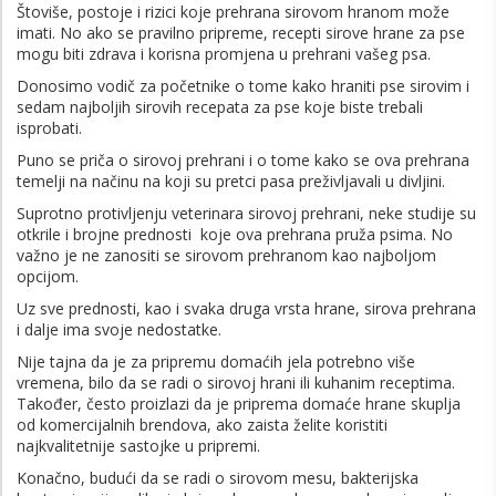
Štoviše, postoje i rizici koje prehrana sirovom hranom može
imati. No ako se pravilno pripreme, recepti sirove hrane za pse
mogu biti zdrava i korisna promjena u prehrani vašeg psa.
Donosimo vodič za početnike o tome kako hraniti pse sirovim i
sedam najboljih sirovih recepata za pse koje biste trebali
isprobati.
Puno se priča o sirovoj prehrani i o tome kako se ova prehrana
temelji na načinu na koji su pretci pasa preživljavali u divljini.
Suprotno protivljenju veterinara sirovoj prehrani, neke studije su
otkrile i brojne prednosti koje ova prehrana pruža psima. No
važno je ne zanositi se sirovom prehranom kao najboljom
opcijom.
Uz sve prednosti, kao i svaka druga vrsta hrane, sirova prehrana
i dalje ima svoje nedostatke.
Nije tajna da je za pripremu domaćih jela potrebno više
vremena, bilo da se radi o sirovoj hrani ili kuhanim receptima.
Također, često proizlazi da je priprema domaće hrane skuplja
od komercijalnih brendova, ako zaista želite koristiti
najkvalitetnije sastojke u pripremi.
Konačno, budući da se radi o sirovom mesu, bakterijska