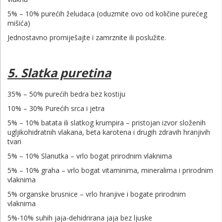
5% – 10% purećih želudaca (oduzmite ovo od količine purećeg
mišića)
Jednostavno promiješajte i zamrznite ili poslužite.
5. Slatka puretina
35% – 50% purećih bedra bez kostiju
10% – 30% Purećih srca i jetra
5% – 10% batata ili slatkog krumpira – pristojan izvor složenih
ugljikohidratnih vlakana, beta karotena i drugih zdravih hranjivih
tvari
5% – 10% Slanutka – vrlo bogat prirodnim vlaknima
5% – 10% graha – vrlo bogat vitaminima, mineralima i prirodnim
vlaknima
5% organske brusnice – vrlo hranjive i bogate prirodnim
vlaknima
5%-10% suhih jaja-dehidrirana jaja bez ljuske