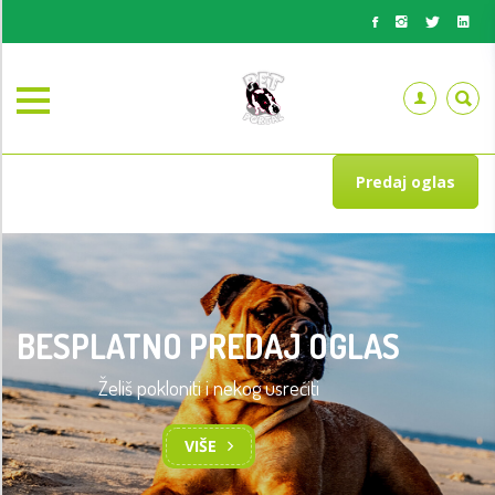
Predaj oglas
BESPLATNO PREDAJ OGLAS
Želiš pokloniti i nekog usrećiti
VIŠE