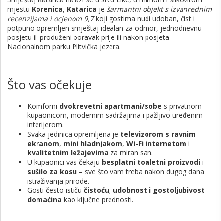
mjestu
Korenica
,
Katarica
je
šarmantni objekt s izvanrednim
recenzijama i ocjenom 9,7
koji gostima nudi udoban, čist i
potpuno opremljen smještaj idealan za odmor, jednodnevnu
posjetu ili produženi boravak prije ili nakon posjeta
Nacionalnom parku Plitvička jezera.
Što vas očekuje
Komforni
dvokrevetni apartmani/sobe
s privatnom
kupaonicom, modernim sadržajima i pažljivo uređenim
interijerom.
Svaka jedinica opremljena je
televizorom s ravnim
ekranom
,
mini hladnjakom
,
Wi-Fi internetom
i
kvalitetnim ležajevima
za miran san.
U kupaonici vas čekaju
besplatni toaletni proizvodi
i
sušilo za kosu
– sve što vam treba nakon dugog dana
istraživanja prirode.
Gosti često ističu
čistoću, udobnost i gostoljubivost
domaćina
kao ključne prednosti.