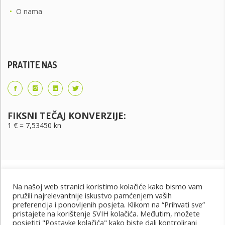
•
O nama
PRATITE NAS
FIKSNI TEČAJ KONVERZIJE:
1 € = 7,53450 kn
Na našoj web stranici koristimo kolačiće kako bismo vam
pružili najrelevantnije iskustvo pamćenjem vaših
preferencija i ponovljenih posjeta. Klikom na “Prihvati sve”
pristajete na korištenje SVIH kolačića. Međutim, možete
posjetiti "Postavke kolačića" kako biste dali kontrolirani
Uvjeti korištenja
Uvjeti kupnje
Cjenik oglašavanja