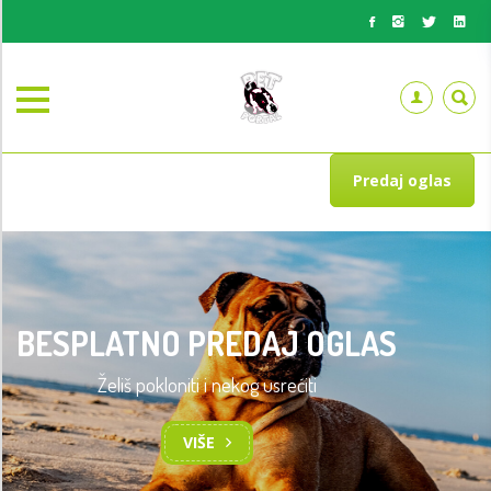
Predaj oglas
BESPLATNO PREDAJ OGLAS
Želiš pokloniti i nekog usrećiti
VIŠE