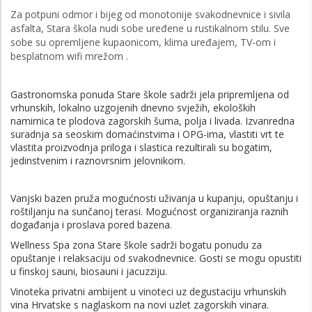
Za potpuni odmor i bijeg od monotonije svakodnevnice i sivila
asfalta, Stara škola nudi sobe uređene u rustikalnom stilu. Sve
sobe su opremljene kupaonicom, klima uređajem, TV-om i
besplatnom wifi mrežom .
Gastronomska ponuda Stare škole sadrži jela pripremljena od
vrhunskih, lokalno uzgojenih dnevno svježih, ekoloških
namirnica te plodova zagorskih šuma, polja i livada. Izvanredna
suradnja sa seoskim domaćinstvima i OPG-ima, vlastiti vrt te
vlastita proizvodnja priloga i slastica rezultirali su bogatim,
jedinstvenim i raznovrsnim jelovnikom.
Vanjski bazen pruža mogućnosti uživanja u kupanju, opuštanju i
roštiljanju na sunčanoj terasi. Mogućnost organiziranja raznih
događanja i proslava pored bazena.
Wellness Spa zona Stare škole sadrži bogatu ponudu za
opuštanje i relaksaciju od svakodnevnice. Gosti se mogu opustiti
u finskoj sauni, biosauni i jacuzziju.
Vinoteka privatni ambijent u vinoteci uz degustaciju vrhunskih
vina Hrvatske s naglaskom na novi uzlet zagorskih vinara.