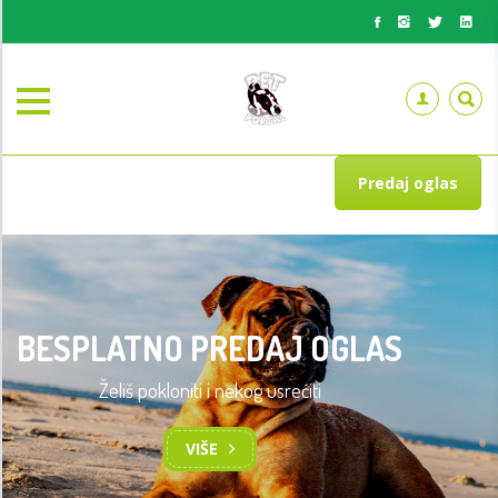
Predaj oglas
BESPLATNO PREDAJ OGLAS
Želiš pokloniti i nekog usrećiti
VIŠE