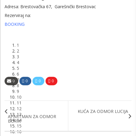
Adresa: Brestovačka 67, Garešnički Brestovac
Rezerviraj na:
BOOKING
1
2
3
4
5
6
7
0
0
0
0
8
9
10
11
12
KUĆA ZA ODMOR LUCIJA
13
APARTMAN ZA ODMOR
14
BORIK
15
16