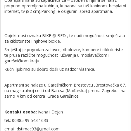
Oba apartmana su kapaciteta za 4 osobe i u njima se nalazi
potpuno opremljena kuhinja, kupaona sa tuš kabinom, besplatni
internet, tv (82 cm).Parking je osiguran ispred apartmana.
Objekt nosi oznaku BIKE @ BED , te nudi mogućnost smještaja
za cikloturiste i njihove bicikle.
Smještaj je pogodan za lovce, ribolovce, kampere i cikloturiste
te pruža različite mogućnost uživanja u moslavačkom i
garešničkom kraju.
Kućni ljubimci su dobro došli uz nadzor vlasnika.
Apartmani se nalaze u Garešničkom Brestovcu ,Brestovačka 67,
na magistralnoj cesti od Barcsa (Mađarska) prema Zagrebu i na
samo 4 km od centra Grada Garešnice.
Kontakt osoba:
Ivana i Dejan
tel.: 00385 99 543 1633
email: dstimac93@gmail.com