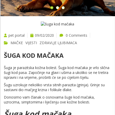
pet portal
09/02/2020
0 Comments
MAČKE
VIJESTI
ZDRAVLJE LJUBIMACA
ŠUGA KOD MAČAKA
Šuga je parazitska kožna bolest. Šuga kod mačaka je vrlo slična
šugi kod pasa. Započinje na glavi i ušima a ukoliko se ne tretira
ispravni i na vrijeme, proširiti će se po cijelom tijelu.
Šugu uzrokuje nekoliko vrsta sitnih parazita (grinja). Grinje su
sastavni dio mačjeg krzna i folikule dlake.
Donosimo vam članak o osnovama šuge kod mačaka,
uzrocima, simptomima i liječenju ove kožne bolesti.
Šuga kod mačaka