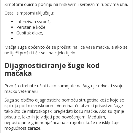
Simptomi obično počinju na hrskavim i svrbežnim rubovima uha.
Ostali simptomi uključuju:
Intenzivan svrbež,
Perutanje kože,
Gubitak dlake,
Mačja šuga općenito će se proširiti na lice vaše mačke, a ako se
ne liječi proširiti će se i na cijelo tijelo.
Dijagnosticiranje šuge kod
mačaka
Prvo što trebate učiniti ako sumnjate na šugu je odvesti svoju
mačku veterinaru.
Šuga se obično dijagnosticira pomoću strugotina kože koje se
ispituju pod mikroskopom. Veterinar će utvrditi prisustvo šuge
tako što će mikroskopski pregledati kožu mačke. Ako su grinje
prisutne, lako ih je vidjeti pod povećanjem. Međutim,
nepostojanje grinja/jajašaca na strugotini kože ne isključuje
mogućnost zaraze.