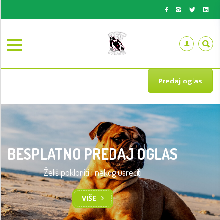
Predaj oglas
BESPLATNO PREDAJ OGLAS
Želiš pokloniti i nekog usrećiti
VIŠE