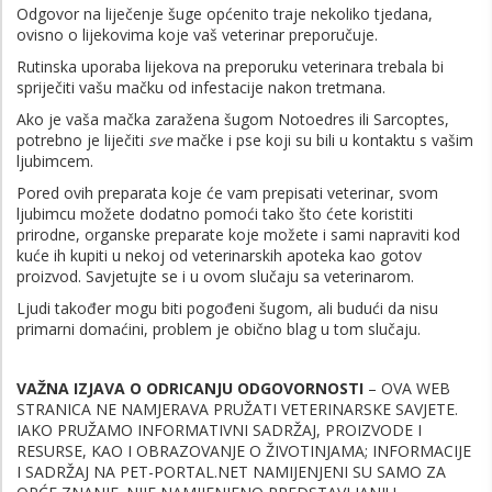
Odgovor na liječenje šuge općenito traje nekoliko tjedana,
ovisno o lijekovima koje vaš veterinar preporučuje.
Rutinska uporaba lijekova na preporuku veterinara trebala bi
spriječiti vašu mačku od infestacije nakon tretmana.
Ako je vaša mačka zaražena šugom Notoedres ili Sarcoptes,
potrebno je liječiti
sve
mačke i pse koji su bili u kontaktu s vašim
ljubimcem.
Pored ovih preparata koje će vam prepisati veterinar, svom
ljubimcu možete dodatno pomoći tako što ćete koristiti
prirodne, organske preparate koje možete i sami napraviti kod
kuće ih kupiti u nekoj od veterinarskih apoteka kao gotov
proizvod. Savjetujte se i u ovom slučaju sa veterinarom.
Ljudi također mogu biti pogođeni šugom, ali budući da nisu
primarni domaćini, problem je obično blag u tom slučaju.
VAŽNA IZJAVA O ODRICANJU ODGOVORNOSTI
– OVA WEB
STRANICA NE NAMJERAVA PRUŽATI VETERINARSKE SAVJETE.
IAKO PRUŽAMO INFORMATIVNI SADRŽAJ, PROIZVODE I
RESURSE, KAO I OBRAZOVANJE O ŽIVOTINJAMA; INFORMACIJE
I SADRŽAJ NA PET-PORTAL.NET NAMIJENJENI SU SAMO ZA