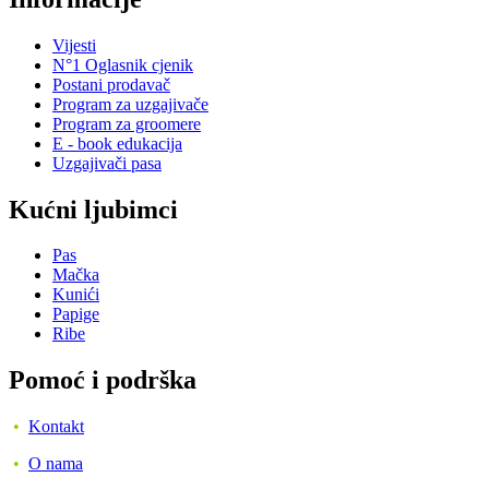
Vijesti
N°1 Oglasnik cjenik
Postani prodavač
Program za uzgajivače
Program za groomere
E - book edukacija
Uzgajivači pasa
Kućni ljubimci
Pas
Mačka
Kunići
Papige
Ribe
Pomoć i podrška
•
Kontakt
•
O nama