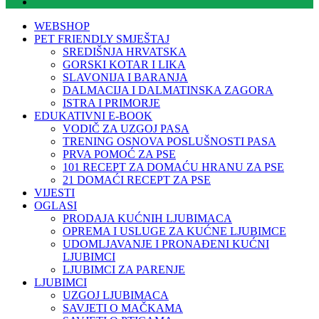
WEBSHOP
PET FRIENDLY SMJEŠTAJ
SREDIŠNJA HRVATSKA
GORSKI KOTAR I LIKA
SLAVONIJA I BARANJA
DALMACIJA I DALMATINSKA ZAGORA
ISTRA I PRIMORJE
EDUKATIVNI E-BOOK
VODIČ ZA UZGOJ PASA
TRENING OSNOVA POSLUŠNOSTI PASA
PRVA POMOĆ ZA PSE
101 RECEPT ZA DOMAĆU HRANU ZA PSE
21 DOMAĆI RECEPT ZA PSE
VIJESTI
OGLASI
PRODAJA KUĆNIH LJUBIMACA
OPREMA I USLUGE ZA KUĆNE LJUBIMCE
UDOMLJAVANJE I PRONAĐENI KUĆNI
LJUBIMCI
LJUBIMCI ZA PARENJE
LJUBIMCI
UZGOJ LJUBIMACA
SAVJETI O MAČKAMA