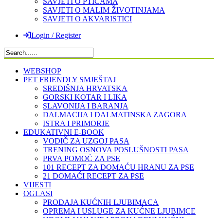
SAVJETI O PTICAMA
SAVJETI O MALIM ŽIVOTINJAMA
SAVJETI O AKVARISTICI
Login / Register
WEBSHOP
PET FRIENDLY SMJEŠTAJ
SREDIŠNJA HRVATSKA
GORSKI KOTAR I LIKA
SLAVONIJA I BARANJA
DALMACIJA I DALMATINSKA ZAGORA
ISTRA I PRIMORJE
EDUKATIVNI E-BOOK
VODIČ ZA UZGOJ PASA
TRENING OSNOVA POSLUŠNOSTI PASA
PRVA POMOĆ ZA PSE
101 RECEPT ZA DOMAĆU HRANU ZA PSE
21 DOMAĆI RECEPT ZA PSE
VIJESTI
OGLASI
PRODAJA KUĆNIH LJUBIMACA
OPREMA I USLUGE ZA KUĆNE LJUBIMCE