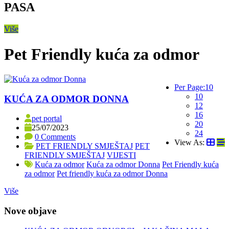
PASA
Više
Pet Friendly kuća za odmor
Per Page:
10
10
KUĆA ZA ODMOR DONNA
12
16
pet portal
20
25/07/2023
24
0 Comments
View As:
PET FRIENDLY SMJEŠTAJ
PET
FRIENDLY SMJEŠTAJ
VIJESTI
Kuća za odmor
Kuća za odmor Donna
Pet Friendly kuća
za odmor
Pet friendly kuća za odmor Donna
Više
Nove objave