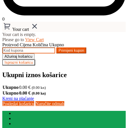
0
Your cart
Your cart is empty.
Please go to
View Cart
Proizvod
Cijena
Količina
Ukupno
Primijeni kupon
Ažuriraj košaricu
Isprazni košaricu
Ukupni iznos košarice
Ukupno
0.00
€
(0.00 kn)
Ukupno
0.00
€
(0.00 kn)
Kreni na plaćanje
Pogledaj košaricu
Naručite odmah