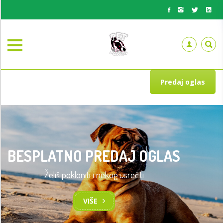
Predaj oglas
BESPLATNO PREDAJ OGLAS
Želiš pokloniti i nekog usrećiti
VIŠE