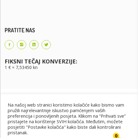
PRATITE NAS
FIKSNI TEČAJ KONVERZIJE:
1 € = 7,53450 kn
Na našoj web stranici koristimo kolačiće kako bismo vam
pružili najrelevantnije iskustvo pamćenjem vaših
preferencija i ponovljenih posjeta. Klikom na “Prihvati sve”
pristajete na korištenje SVIH kolačića. Međutim, možete
posjetiti "Postavke kolačića" kako biste dali kontrolirani
Uvjeti korištenja
Uvjeti kupnje
Cjenik oglašavanja
pristanak.
@2022 - Design by: PET PORTAL
0