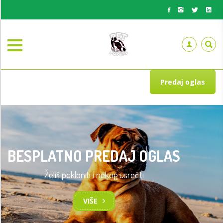
Predaj oglas
BESPLATNO PREDAJ OGLAS
Želiš pokloniti i nekog usrećiti
VIŠE