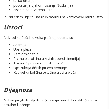
teško disanje
pucketanje tijekom disanja (šuškanje)
disanje na otvorena usta
Plućni edem utječe i na respiratorni i na kardiovaskularni sustav.
Uzroci
Neki od najčešćih uzroka plućnog edema su:
Anemija
Upala pluća
Kardiomiopatija
Premalo proteina u krvi (hipoproteinemija)
Toksini (npr. dim i zmijski otrov)
Opstrukcija dišnih puteva životinje
Kad velika količina tekućine ulazi u pluća
Dijagnoza
Nakon pregleda, sljedeća će stanja morati biti isključena za
pravilno liječenje: