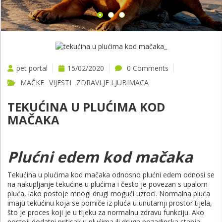
pet portal
15/02/2020
0 Comments
MAČKE
VIJESTI
ZDRAVLJE LJUBIMACA
TEKUĆINA U PLUĆIMA KOD
MAČAKA
Plućni edem kod mačaka
Tekućina u plućima kod mačaka odnosno plućni edem odnosi se
na nakupljanje tekućine u plućima i često je povezan s upalom
pluća, iako postoje mnogi drugi mogući uzroci. Normalna pluća
imaju tekućinu koja se pomiče iz pluća u unutarnji prostor tijela,
što je proces koji je u tijeku za normalnu zdravu funkciju. Ako
postoji dodatni pritisak u plućima ili druga pozadinska stanja,