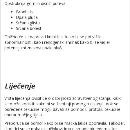
Opstrukcija gornjih dišnih puteva
Bronhitis
Upala pluća
Srčana glista
Srčana bolest
Obično će se napraviti krvni test kako bi se potražile
abnormalnosti, kao i rendgenski snimak kako bi se vidjeli
potencijalni znakovi upale pluća.
Liječenje
Vrsta liječenja ovisit će o ozbiljnosti zdravstvenog stanja. Kisik
se može koristiti kako bi se životinji pomoglo disanje, dok se
određene tekućine mogu davati za pomoć u protoku tekućine
unutar mačjeg tijela.
Preporuča se odmor kako bi se mačka lakše oporavila. Također,
diuretici su se pokazali učinkovitima u smanjenju edema, jer