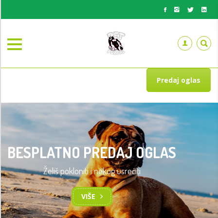
Predaj oglas
BESPLATNO PREDAJ OGLAS
Želiš pokloniti i nekog usrećiti
VIŠE