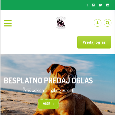
Predaj oglas
BESPLATNO PREDAJ OGLAS
Želiš pokloniti i nekog usrećiti
VIŠE