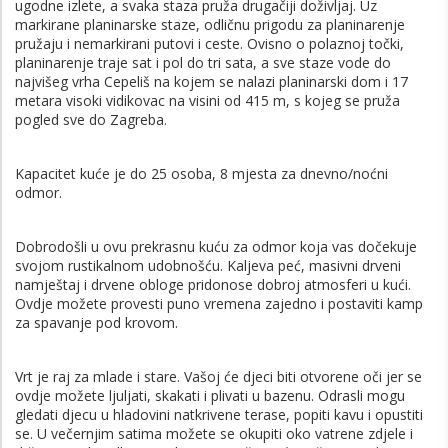
ugodne izlete, a svaka staza pruža drugačiji doživljaj. Uz
markirane planinarske staze, odličnu prigodu za planinarenje
pružaju i nemarkirani putovi i ceste. Ovisno o polaznoj točki,
planinarenje traje sat i pol do tri sata, a sve staze vode do
najvišeg vrha Cepeliš na kojem se nalazi planinarski dom i 17
metara visoki vidikovac na visini od 415 m, s kojeg se pruža
pogled sve do Zagreba.
Kapacitet kuće je do 25 osoba, 8 mjesta za dnevno/noćni
odmor.
Dobrodošli u ovu prekrasnu kuću za odmor koja vas dočekuje
svojom rustikalnom udobnošću. Kaljeva peć, masivni drveni
namještaj i drvene obloge pridonose dobroj atmosferi u kući.
Ovdje možete provesti puno vremena zajedno i postaviti kamp
za spavanje pod krovom.
Vrt je raj za mlade i stare. Vašoj će djeci biti otvorene oči jer se
ovdje možete ljuljati, skakati i plivati u bazenu. Odrasli mogu
gledati djecu u hladovini natkrivene terase, popiti kavu i opustiti
se. U večernjim satima možete se okupiti oko vatrene zdjele i