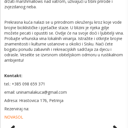
držati marshmallows nad vatrom, uživajući u tišini prirode i
zvjezdanog neba.
Prekrasna kuća nalazi se u prirodnom okruženju kroz koje vode
brojne biciklističke i pješačke staze. U blizini je rijeka gdje
možete pecati i opustiti se. Ovdje će na svoje doći i ljubitelji vina.
Probajte vrhunska vina lokalnih vinarija. Istražite i otkrijte brojne
znamenitosti i kulturne ustanove u okolici i Sisku. Naći ćete
bogatu ponudu zabavnih i rekreacijskih sadržaja za djecu i
odrasle. Veselite se izvrsnom obiteljskom odmoru u rustikalnom
ambijentu!
Kontakt:
tel.: +385 098 659 371
email: uninamalakuca@gmail.com
Adresa: Hrastovica 176, Petrinja
Rezerviraj na:
NOVASOL