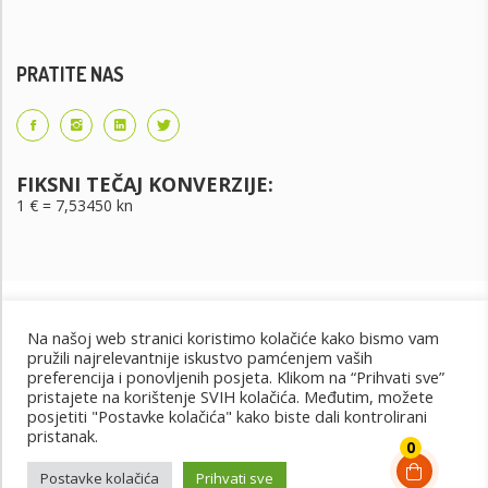
PRATITE NAS
FIKSNI TEČAJ KONVERZIJE:
1 € = 7,53450 kn
Na našoj web stranici koristimo kolačiće kako bismo vam
pružili najrelevantnije iskustvo pamćenjem vaših
preferencija i ponovljenih posjeta. Klikom na “Prihvati sve”
pristajete na korištenje SVIH kolačića. Međutim, možete
posjetiti "Postavke kolačića" kako biste dali kontrolirani
Uvjeti korištenja
Uvjeti kupnje
Cjenik oglašavanja
pristanak.
@2022 - Design by: PET PORTAL
0
Postavke kolačića
Prihvati sve