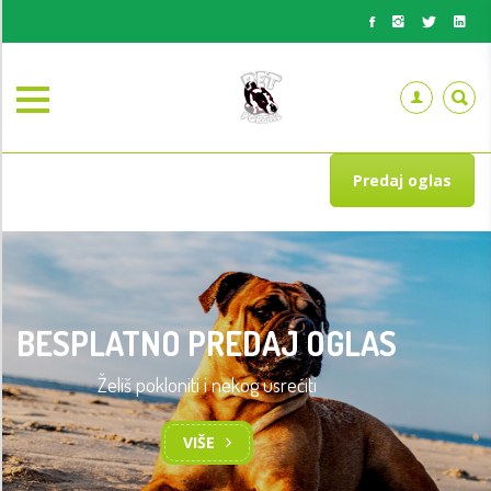
Predaj oglas
BESPLATNO PREDAJ OGLAS
Želiš pokloniti i nekog usrećiti
VIŠE