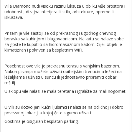
Villa Diamond nudi visoku razinu luksuza u obliku više prostora i
udobnosti, dizajna interijera ili stila, arhitekture, opreme ili
iskustava.
Prizemlje vile sastoji se od prekrasnog i ugodnog dnevnog
boravka sa kuhinjom i blagovaonicom. Na katu se nalaze sobe
za goste te kupatilo sa hidromasažnom kadom. Cijeli objek je
klimatiziran i pokriven sa besplatnim WiFi.
Posebnost ove vile je prekrasnu terasu s vanjskim bazenom.
Nakon plivanja možete uživati obiteljskim trenucima ležeći na
ležaljkama i uživati u suncu ili jednostavno pripremiti dobar
roštilj.
U sklopu vile nalazi se mala teretana i igralište za mali nogomet.
U villi su dozvoljeni kućni ljubimci i nalazi se na odličnoj i dobro
povezanoj lokaciji u kojoj ćete sigurno uživati.
Gostima je osiguran besplatan parking.