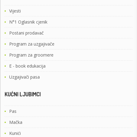
Vijesti
N°1 Oglasnik cjenik
Postani prodavač
Program za uzgajivače
Program za groomere
E - book edukacija
Uzgajivači pasa
KUĆNI LJUBIMCI
Pas
Mačka
Kunići