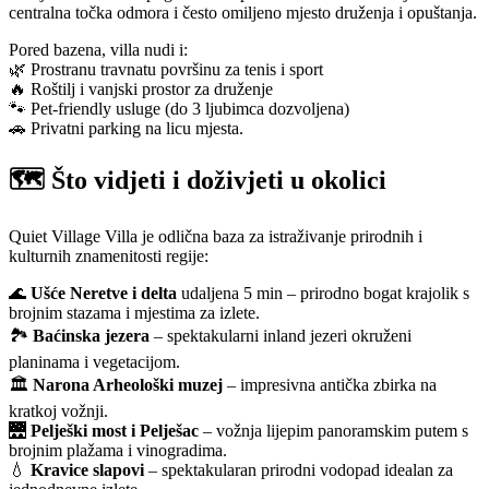
centralna točka odmora i često omiljeno mjesto druženja i opuštanja.
Pored bazena, villa nudi i:
🌿 Prostranu travnatu površinu za tenis i sport
🔥 Roštilj i vanjski prostor za druženje
🐾 Pet-friendly usluge (do 3 ljubimca dozvoljena)
🚗 Privatni parking na licu mjesta.
🗺️
Što vidjeti i doživjeti u okolici
Quiet Village Villa je odlična baza za istraživanje prirodnih i
kulturnih znamenitosti regije:
🌊
Ušće Neretve i delta
udaljena 5 min – prirodno bogat krajolik s
brojnim stazama i mjestima za izlete.
🏞️
Baćinska jezera
– spektakularni inland jezeri okruženi
planinama i vegetacijom.
🏛️
Narona Arheološki muzej
– impresivna antička zbirka na
kratkoj vožnji.
🌉
Pelješki most i Pelješac
– vožnja lijepim panoramskim putem s
brojnim plažama i vinogradima.
💧
Kravice slapovi
– spektakularan prirodni vodopad idealan za