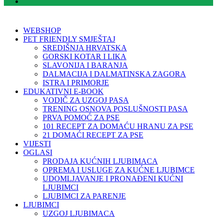
WEBSHOP
PET FRIENDLY SMJEŠTAJ
SREDIŠNJA HRVATSKA
GORSKI KOTAR I LIKA
SLAVONIJA I BARANJA
DALMACIJA I DALMATINSKA ZAGORA
ISTRA I PRIMORJE
EDUKATIVNI E-BOOK
VODIČ ZA UZGOJ PASA
TRENING OSNOVA POSLUŠNOSTI PASA
PRVA POMOĆ ZA PSE
101 RECEPT ZA DOMAĆU HRANU ZA PSE
21 DOMAĆI RECEPT ZA PSE
VIJESTI
OGLASI
PRODAJA KUĆNIH LJUBIMACA
OPREMA I USLUGE ZA KUĆNE LJUBIMCE
UDOMLJAVANJE I PRONAĐENI KUĆNI
LJUBIMCI
LJUBIMCI ZA PARENJE
LJUBIMCI
UZGOJ LJUBIMACA