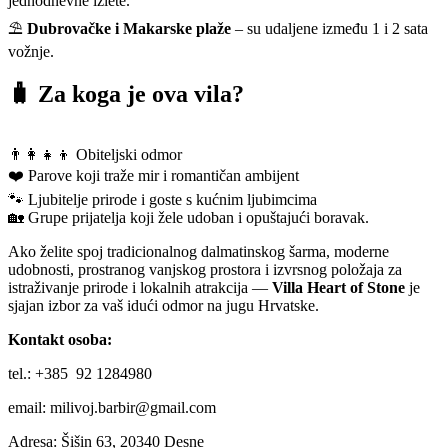
jednodnevne izlete.
⛱️
Dubrovačke i Makarske plaže
– su udaljene između 1 i 2 sata
vožnje.
🧳
Za koga je ova vila?
👨‍👩‍👧‍👦 Obiteljski odmor
❤️ Parove koji traže mir i romantičan ambijent
🐾 Ljubitelje prirode i goste s kućnim ljubimcima
🏡 Grupe prijatelja koji žele udoban i opuštajući boravak.
Ako želite spoj tradicionalnog dalmatinskog šarma, moderne
udobnosti, prostranog vanjskog prostora i izvrsnog položaja za
istraživanje prirode i lokalnih atrakcija —
Villa Heart of Stone
je
sjajan izbor za vaš idući odmor na jugu Hrvatske.
Kontakt osoba:
tel.: +385 92 1284980
email: milivoj.barbir@gmail.com
Adresa: Šišin 63, 20340 Desne