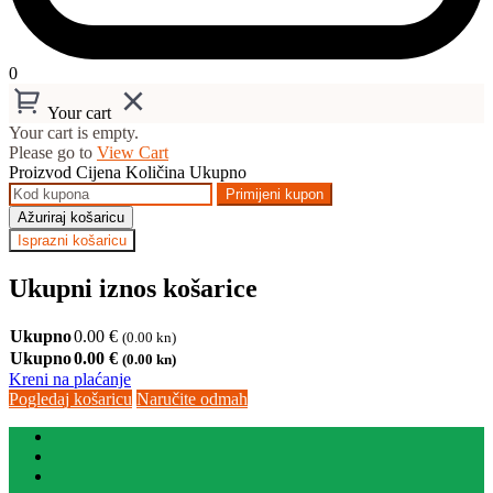
0
Your cart
Your cart is empty.
Please go to
View Cart
Proizvod
Cijena
Količina
Ukupno
Primijeni kupon
Ažuriraj košaricu
Isprazni košaricu
Ukupni iznos košarice
Ukupno
0.00
€
(0.00 kn)
Ukupno
0.00
€
(0.00 kn)
Kreni na plaćanje
Pogledaj košaricu
Naručite odmah