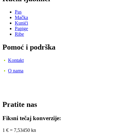
Pas
Mačka
Kunići
Papige
Ribe
Pomoć i podrška
•
Kontakt
•
O nama
Pratite nas
Fiksni tečaj konverzije:
1 € = 7,53450 kn