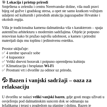
🎯
Lokacija i pristup prirodi
Smještena u zelenilu i centru Neretvanske doline, vila nudi pravi
bijeg od gužve i gradskog stresa, a opet ste samo kratkom vožnjom
udaljeni od kulturnih i prirodnih atrakcija jugozapadne Hrvatske i
okolnih regija.
Villa je tradicionalna kamena dalmatinska vila s karakterom – spaja
autentičnu arhitekturu s modernim sadržajima. Objekt je potpuno
renoviran kako bi pružao najvišu udobnost, a kamen i prirodni
materijali daju mu toplinu i jedinstvenu estetiku.
Prostor uključuje:
✅ 4 uredne spavaće sobe
✅ 4 kupaonice
✅ Veliki dnevni boravak i potpuno opremljenu kuhinju
✅ Klimatizaciju i besplatan
Wi-Fi
✅ Prostrani vrt i dvorište za odmor uz prirodu.
💦
Bazen i vanjski sadržaji – oaza za
relaksaciju
U dvorištu se nalazi
veliki vanjski bazen
, gdje gosti mogu uživati u
osvježenju pod dalmatinskim suncem dok se odmaraju na
ležaljkama i terasi s pogledom na planine i dolinu. Bazen je