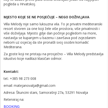
pogleda u Hrvatskoj.
MJESTO KOJE SE NE POSJEĆUJE – NEGO DOŽIVLJAVA
Villa Melody nije samo luksuzna vila. To je privatni mediteranski
resort stvoren za one koji žele više prostora, više privatnosti i
više doživljaja. Mjesto gdje dan počinje pogledom na more,
nastavlja se kupanjem u bazenu i završava pod zvjezdanim
nebom uz osjećaj da ste pronašli svoj osobni komadić
Mediterana.
Za goste koji ne pristaju na prosječno – Villa Melody predstavlja
iskustvo koje nadilazi klasičan odmor.
Kontakt:
tel.: +385
98 273 008
email: matejanovalja@gmail.com
Adresa: Škuncini stani, Samorašnji 27a, 53291 Novalja
Reterviraj na:
BOOKING