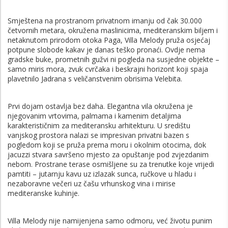
Smještena na prostranom privatnom imanju od čak 30.000
četvornih metara, okružena maslinicima, mediteranskim biljem i
netaknutom prirodom otoka Paga, Villa Melody pruža osjećaj
potpune slobode kakav je danas teško pronaći. Ovdje nema
gradske buke, prometnih gužvi ni pogleda na susjedne objekte –
samo miris mora, zvuk cvrčaka i beskrajni horizont koji spaja
plavetnilo Jadrana s veličanstvenim obrisima Velebita.
Prvi dojam ostavlja bez daha. Elegantna vila okružena je
njegovanim vrtovima, palmama i kamenim detaljima
karakterističnim za mediteransku arhitekturu. U središtu
vanjskog prostora nalazi se impresivan privatni bazen s
pogledom koji se pruža prema moru i okolnim otocima, dok
jacuzzi stvara savršeno mjesto za opuštanje pod zvjezdanim
nebom. Prostrane terase osmišljene su za trenutke koje vrijedi
pamtiti – jutarnju kavu uz izlazak sunca, ručkove u hladu i
nezaboravne večeri uz čašu vrhunskog vina i mirise
mediteranske kuhinje.
Villa Melody nije namijenjena samo odmoru, već životu punim