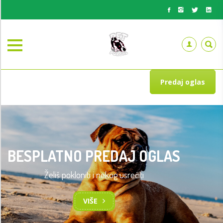
Predaj oglas
BESPLATNO PREDAJ OGLAS
Želiš pokloniti i nekog usrećiti
TRENING OSNOVA POSLUŠNOSTI
PASA
VIŠE