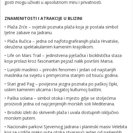
gosti mogu uživati u apsolutnom miru i privatnosti.
ZNAMENITOSTI I ATRAKCIJE U BLIZINI
• Plaža Zrće – svjetski poznata plaža koja je postala simbol
ljetne zabave na Jadranu.
• Plaža Ručica – jedna od najfotografiranijih plaža Hrvatske,
okružena spektakularnim kamenim krajolikom.
• Life on Mars Trail – jedinstvena pješačka i biciklistička staza
koja prolazi kroz fascinantan pejzaž nalik površini Marsa.
• Lunjski maslinici – prirodni fenomen i jedan od najstarijih
maslinika na svijetu s primjercima starijim od tisuću godina.
• Stari grad Pag – povijesna jezgra poznata po paškoj čipki,
uskim kamenim ulicama i bogatoj kulturnoj baštini.
• Paška solana – simbol otoka i mjesto gdje se stoljećima
proizvodi jedna od najcjenjenijih morskih soli Mediterana.
• Brodski izleti do skrivenih plaža i uvala dostupnih isključivo
morskim putem.
• Nacionalni parkovi Sjevernog Jadrana i planinski masiv Velebita
koji se uzdiže preko puta otoka stvarajući jedan od najljepših