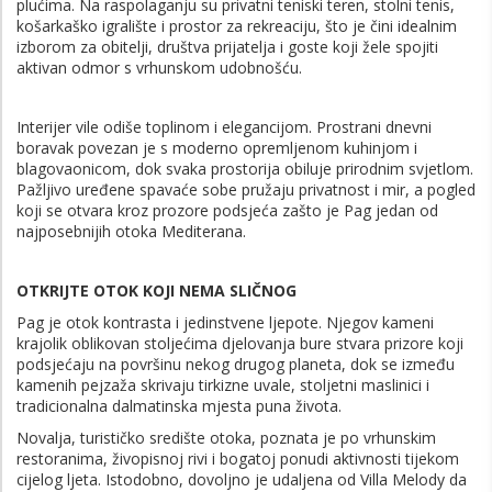
plućima. Na raspolaganju su privatni teniski teren, stolni tenis,
košarkaško igralište i prostor za rekreaciju, što je čini idealnim
izborom za obitelji, društva prijatelja i goste koji žele spojiti
aktivan odmor s vrhunskom udobnošću.
Interijer vile odiše toplinom i elegancijom. Prostrani dnevni
boravak povezan je s moderno opremljenom kuhinjom i
blagovaonicom, dok svaka prostorija obiluje prirodnim svjetlom.
Pažljivo uređene spavaće sobe pružaju privatnost i mir, a pogled
koji se otvara kroz prozore podsjeća zašto je Pag jedan od
najposebnijih otoka Mediterana.
OTKRIJTE OTOK KOJI NEMA SLIČNOG
Pag je otok kontrasta i jedinstvene ljepote. Njegov kameni
krajolik oblikovan stoljećima djelovanja bure stvara prizore koji
podsjećaju na površinu nekog drugog planeta, dok se između
kamenih pejzaža skrivaju tirkizne uvale, stoljetni maslinici i
tradicionalna dalmatinska mjesta puna života.
Novalja, turističko središte otoka, poznata je po vrhunskim
restoranima, živopisnoj rivi i bogatoj ponudi aktivnosti tijekom
cijelog ljeta. Istodobno, dovoljno je udaljena od Villa Melody da