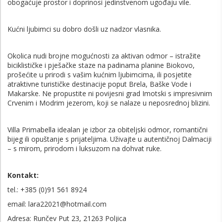
obogaćuje prostor i doprinosi jedinstvenom ugođaju vile.
Kućni ljubimci su dobro došli uz nadzor vlasnika.
Okolica nudi brojne mogućnosti za aktivan odmor – istražite
biciklističke i pješačke staze na padinama planine Biokovo,
prošećite u prirodi s vašim kućnim ljubimcima, ili posjetite
atraktivne turističke destinacije poput Brela, Baške Vode i
Makarske. Ne propustite ni povijesni grad Imotski s impresivnim
Crvenim i Modrim jezerom, koji se nalaze u neposrednoj blizini.
Villa Primabella idealan je izbor za obiteljski odmor, romantični
bijeg ili opuštanje s prijateljima. Uživajte u autentičnoj Dalmaciji
– s mirom, prirodom i luksuzom na dohvat ruke.
Kontakt:
tel.: +385 (0)91 561 8924
email: lara22021@hotmail.com
Adresa: Runčev Put 23, 21263 Poljica