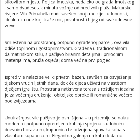
slikovitom mjestu Poljica Imotska, nedaleko od grada Imotskog
i samo dvadesetak minuta vožnje od predivnih plaža Makarske
rivijere. Vila Primabella nudi savršen spoj tradicije i udobnosti,
idealna za one koji traže mir, privatnost i bijeg od svakodnevne
vreve.
Smještena na prostranoj, potpuno ograđenoj parceli, ova vila
odiše toplinom i gostoprimstvom. Građena u tradicionalnom
dalmatinskom stilu, s pažljivo biranim detaljima i prirodnim
materijalima, pruža osjećaj doma već na prvi pogled.
Ispred vile nalazi se veliki privatni bazen, savršen za osvježenje
tijekom vrućih ljetnih dana, dok će djeca uživati na vlastitom
dječjem igralištu. Prostrana natkrivena terasa s roštiljem idealna
je za večernja druženja, obiteljske obroke ili romantične večere
pod zvijezdama.
Unutrašnjost vile pažljivo je osmišljena – u prizemlju se nalazi
moderna i potpuno opremljena kuhinja spojena s udobnim
dnevnim boravkom, kupaonica te odvojena spavaća soba s
vlastitom kupaonicom. Elegantna galerija na katu dodatno