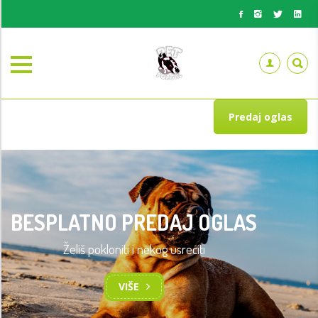
Predaj oglas
BESPLATNO PREDAJ OGLAS
Želiš pokloniti i nekog usrećiti
VIŠE