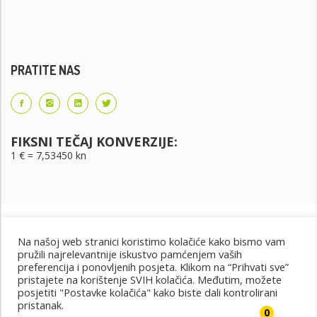
PRATITE NAS
FIKSNI TEČAJ KONVERZIJE:
1 € = 7,53450 kn
Na našoj web stranici koristimo kolačiće kako bismo vam
pružili najrelevantnije iskustvo pamćenjem vaših
preferencija i ponovljenih posjeta. Klikom na “Prihvati sve”
pristajete na korištenje SVIH kolačića. Međutim, možete
posjetiti "Postavke kolačića" kako biste dali kontrolirani
Uvjeti korištenja
Uvjeti kupnje
Cjenik oglašavanja
pristanak.
@2022 - Design by: PET PORTAL
0