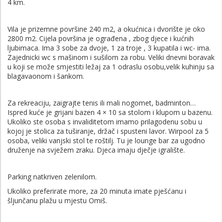
4 km.
Vila je prizemne površine 240 m2, a okućnica i dvorište je oko
2800 m2. Cijela površina je ograđena , zbog djece i kućnih
ljubimaca. Ima 3 sobe za dvoje, 1 za troje , 3 kupatila i wc- ima.
Zajednicki wc s mašinom i sušilom za robu. Veliki dnevni boravak
u koji se može smjestiti ležaj za 1 odraslu osobu,velik kuhinju sa
blagavaonom i šankom.
Za rekreaciju, zaigrajte tenis ili mali nogomet, badminton…
Ispred kuće je grijani bazen 4 × 10 sa stolom i klupom u bazenu.
Ukoliko ste osoba s invaliditetom imamo prilagodenu sobu u
kojoj je stolica za tuširanje, držač i spusteni lavor. Wirpool za 5
osoba, veliki vanjski stol te roštilj. Tu je lounge bar za ugodno
druženje na svježem zraku. Djeca imaju dječje igralište.
Parking natkriven zelenilom.
Ukoliko preferirate more, za 20 minuta imate pješćanu i
šljunčanu plažu u mjestu Omiš.