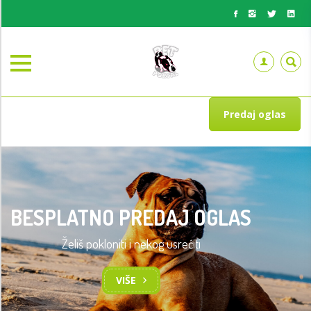
Predaj oglas
BESPLATNO PREDAJ OGLAS
Želiš pokloniti i nekog usrećiti
VIŠE