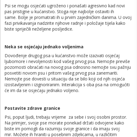
Psi se mogu osjećati ugroženo i ponašati agresivno kad novi
pas pristigne u kućanstvo. Stoga nije najbolje ostaviti ih
same. Bolje je promatrati ih u prvim zajedničkim danima. U ovoj
fazi privikavanja nadzirite njihove radnje i položaje tijela kako
biste spriječili neželjene posljedice.
Neka se osjećaju jednako voljenima
Dovođenje drugog psa u kućanstvo može izazvati osjećaj
ljubomore i nevoljenosti kod vašeg prvog psa. Nemojte previše
pozornosti obraćati na novog psa odnosno nemojte svu pažnju
posvetiti novom psu i pritom vašeg prvog psa zanemariti.
Nemojte pse dovesti u situaciju da se bilo koji od njih osjeća
izostavljenim i izignoriranim. Interakcija s oba psa na omogućiti
će im da se osjećaju jednako voljeno.
Postavite zdrave granice
Psi, poput ljudi, trebaju vrijeme za sebe i svoj osobni prostor.
Na primjer, svoje pse morate ponekad držati odvojene kako
biste im pomogli da razumiju svoje granice i da imaju svoj
mir. Možete ih hraniti u posebnim zdjelicama, u različitim