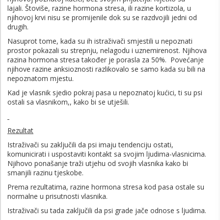
lajali. Štoviše, razine hormona stresa, ili razine kortizola, u
njihovoj krvi nisu se promijenile dok su se razdvojili jedni od
drugih.
Nasuprot tome, kada su ih istraživači smjestili u nepoznati
prostor pokazali su strepnju, nelagodu i uznemirenost. Njihova
razina hormona stresa također je porasla za 50%. Povećanje
njihove razine anksioznosti razlikovalo se samo kada su bili na
nepoznatom mjestu.
Kad je vlasnik sjedio pokraj pasa u nepoznatoj kućici, ti su psi
ostali sa vlasnikom,, kako bi se utješili.
Rezultat
Istraživači su zaključili da psi imaju tendenciju ostati,
komunicirati i uspostaviti kontakt sa svojim ljudima-vlasnicima.
Njihovo ponašanje traži utjehu od svojih vlasnika kako bi
smanjili razinu tjeskobe.
Prema rezultatima, razine hormona stresa kod pasa ostale su
normalne u prisutnosti vlasnika.
Istraživači su tada zaključili da psi grade jače odnose s ljudima.