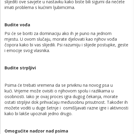
slijediti ove savjete u nastavku kako biste bili sigurni da nećete
imati problema s kućnim ljubimcima.
Budite vođa
Psi će se boriti za dominaciju ako ih je puno na jednom
mjestu. U ovom slučaju, morate djelovati kao njihov vođa
čopora kako bi vas slijedili. Psi razumiju i slijede postupke, geste
i emocije svog vlasnika.
Budite strpljivi
Psima će trebati vremena da se priviknu na novog psa u
kući. Vrijeme može ovisiti o njihovom spolu i razlikama u
osobnosti. Iako je ovaj proces igra dugog čekanja, morate
ostati strpljivi dok prihvaćaju međusobnu prisutnost. Također ih
možete voditi u duge šetnje i osmišljavati razne igre i aktivnosti
kako bi lakše upoznali jedno drugo.
Omogućite nadzor nad psima