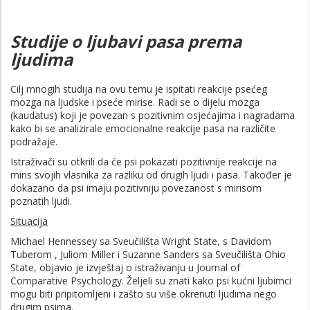
Studije o ljubavi pasa prema
ljudima
Cilj mnogih studija na ovu temu je ispitati reakcije psećeg
mozga na ljudske i pseće mirise. Radi se o dijelu mozga
(kaudatus) koji je povezan s pozitivnim osjećajima i nagradama
kako bi se analizirale emocionalne reakcije pasa na različite
podražaje.
Istraživači su otkrili da će psi pokazati pozitivnije reakcije na
miris svojih vlasnika za razliku od drugih ljudi i pasa. Također je
dokazano da psi imaju pozitivniju povezanost s mirisom
poznatih ljudi.
Situacija
Michael Hennessey sa Sveučilišta Wright State, s Davidom
Tuberom , Juliom Miller i Suzanne Sanders sa Sveučilišta Ohio
State, objavio je izvještaj o istraživanju u Journal of
Comparative Psychology. Željeli su znati kako psi kućni ljubimci
mogu biti pripitomljeni i zašto su više okrenuti ljudima nego
drugim psima.