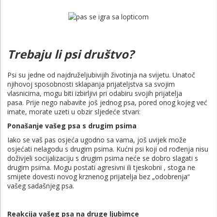
Trebaju li psi društvo?
Psi su jedne od najdruželjubivijih životinja na svijetu. Unatoč
njihovoj sposobnosti sklapanja prijateljstva sa svojim
vlasnicima, mogu biti izbirljivi pri odabiru svojih prijatelja
pasa. Prije nego nabavite još jednog psa, pored onog kojeg već
imate, morate uzeti u obzir sljedeće stvari:
Ponašanje vašeg psa s drugim psima
Iako se vaš pas osjeća ugodno sa vama, još uvijek može
osjećati nelagodu s drugim psima. Kućni psi koji od rođenja nisu
doživjeli socijalizaciju s drugim psima neće se dobro slagati s
drugim psima. Mogu postati agresivni ili tjeskobni , stoga ne
smijete dovesti novog krznenog prijatelja bez „odobrenja“
vašeg sadašnjeg psa.
Reakcija vašeg psa na druge ljubimce