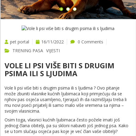
VIŠE
pet portal
16/11/2022
0 Comments
TRENING PASA
VIJESTI
VOLE LI PSI VIŠE BITI S DRUGIM
PSIMA ILI S LJUDIMA
Vole li psi više biti s drugim psima ili s ljudima ? Ovo pitanje
može zbuniti vlasnike kućnih ljubimaca koji primjećuju da se
njihov pas osjeća usamljeno, tjerajući ih da razmišljaju treba li
mu novi pseći prijatelj ili samo malo više vremena sa njima –
svojim vlasnicima.
Osim toga, vlasnici kućnih ljubimaca često požele imati još
jednog člana obitelji, pa su skloni nabaviti još jednog psa. Kako
se u tom slučaju osjeća pas koje je već član vaše obitelji?