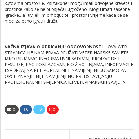
kutovima prostorije. Psi također mogu imati odvojene krevete i
prostirke kako se ne bi osjećali ugroženo. Mogu imati zasebne
igračke…ali uvijek im omogućite i prostor i vrijeme kada će se
moći zajedno igrati i družiti.
VAŽNA IZJAVA O ODRICANJU ODGOVORNOSTI
– OVA WEB
STRANICA NE NAMJERAVA PRUŽATI VETERINARSKE SAVJETE.
IAKO PRUŽAMO INFORMATIVNI SADRŽAJ, PROIZVODE I
RESURSE, KAO I OBRAZOVANJE O ŽIVOTINJAMA; INFORMACIJE
I SADRŽAJ NA PET-PORTAL.NET NAMIJENJENI SU SAMO ZA
OPĆE ZNANJE. NIJE NAMIJENJENO PREDSTAVLJANJU
PROFESIONALNIH SMJERNICA ILI VETERINARSKIH SAVJETA.
0
0
0
0