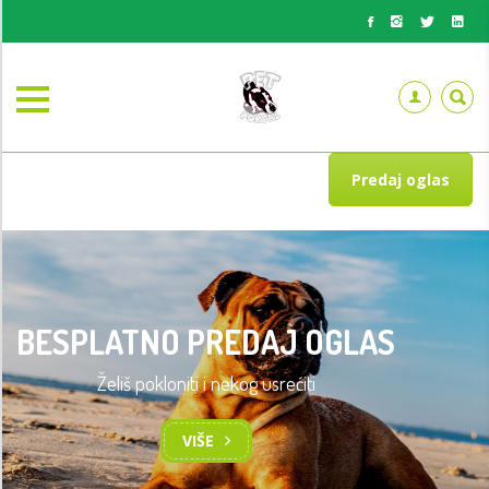
Predaj oglas
BESPLATNO PREDAJ OGLAS
Želiš pokloniti i nekog usrećiti
TRENING OSNOVA POSLUŠNOSTI
PASA
VIŠE