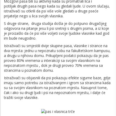
Mozgovi pasa bili su aktivniji kada su promatrali lica i
potiljak drugih pasa nego kada su gledali ljude. U ovom slučaju,
istraživači su otkrili da psi više vole gledati u druge pseće
prijatelje nego u lica svojih vlasnika.
S druge strane, druga studija došla je do potpuno drugačijeg
odgovora na pitanje jesu li psi sretniji s drugim psima, a iz koje
je proizašlo da će psi više voljeti svoje ljudske vlasnike kad god
im bude neugodno.
Istraživači su smjestili dvije skupine pasa, vlasnike i strance na
dva mjesta: jednu u nepoznatu sobu na fakultetskom kampusu,
a drugu u njihovu domu. Prikupljeni podatci pokazuju da je pas
proveo 80% vremena u interakciji sa svojim vlasnikom na
nepoznatom mjestu , dok je drugi proveo 70% vremena sa
strancima u poznatom domu.
Istraživači su objasnili da psi pokazuju efekte sigurne baze, gdje
imaju samo potrebu za istraživanjem i igrom sa strancima kada
su sa svojim vlasnikom na poznatom mjestu. Nasuprot tome,
čak i ako su drugi ljudi i psi na nepoznatom mjestu, i dalje će
tražiti svoje vlasnike.