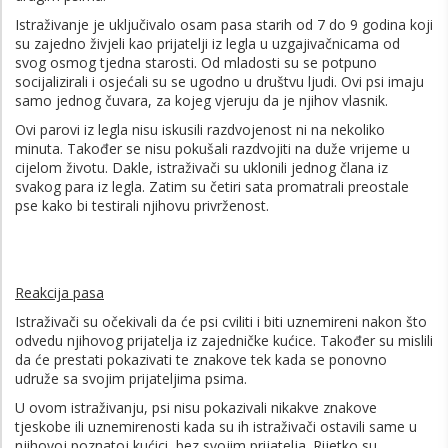
Istraživanje je uključivalo osam pasa starih od 7 do 9 godina koji
su zajedno živjeli kao prijatelji iz legla u uzgajivačnicama od
svog osmog tjedna starosti. Od mladosti su se potpuno
socijalizirali i osjećali su se ugodno u društvu ljudi. Ovi psi imaju
samo jednog čuvara, za kojeg vjeruju da je njihov vlasnik.
Ovi parovi iz legla nisu iskusili razdvojenost ni na nekoliko
minuta. Također se nisu pokušali razdvojiti na duže vrijeme u
cijelom životu. Dakle, istraživači su uklonili jednog člana iz
svakog para iz legla. Zatim su četiri sata promatrali preostale
pse kako bi testirali njihovu privrženost.
Reakcija pasa
Istraživači su očekivali da će psi cviliti i biti uznemireni nakon što
odvedu njihovog prijatelja iz zajedničke kućice. Također su mislili
da će prestati pokazivati te ​​znakove tek kada se ponovno
udruže sa svojim prijateljima psima.
U ovom istraživanju, psi nisu pokazivali nikakve znakove
tjeskobe ili uznemirenosti kada su ih istraživači ostavili same u
njihovoj poznatoj kućici, bez svojim prijatelja. Rijetko su