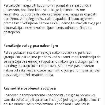
Psi također mogu biti ljubomorni i ponašati se zaštitnički i
posesivno, posebno kada vide druge ljubimce u istom
kućanstvu. Budući da ih vide kao suparnike, mogu se osjećati
ugroženo, zbog čega režu, cvile, napadaju ili budu agresivni
prema tim životinjama. U tom slučaju nemojte stavljati svog psa
u interakciju s novim kućnim ljubimcem, odnosno činite to
postepeno.
Ponašanje vašeg psa nakon igre
Psi će pokazati različite reakcije nakon odlaska u park radi
igranja. Oni psi kojima je dobro kad su sami imaju tendenciju da
se osjećaju bez emocija i opušteno nakon igre s drugim psima,
dok drugi postaju tužni i depresivni. Ako je vaš pas nesretan
nakon odlaska kući, možete razmisliti o još jednom psu, jer vaš
pas zasigurno želi imati prijatelja.
Razmotrite osobnost svog psa
Poznavanje temperamenta i osobnosti vašeg psa pomoći će
vam da odlučite je li spreman imati još jednog prijatelja u kući ili
ne. Na primjer, psi s problemima u ponašanju, kao što je