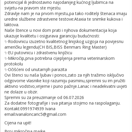
potencijal ili jednostavno najodanijeg kućnog ljubimca na
svijetu-na pravom ste mjestu.
Zdravlje nam je na prvom mjestu,pa tako roditelji štenaca imaju
uredne službene zdrastvene testove:Ataxia te snimke kukova i
laktova.
Naše štence u novi dom prati i njihova dokumentacija koja
ukazuje kvalitetu i osigurava garanciju budućnosti:
✨️Rodovnicu izuzetno kvalitetnog linijskog uzgoja na povijesnu
američku legendu(CH BIS,BISS Benmars Ring Master)
✨️EU putovnicu i zdrastvenu knjižicu
✨️Mikročip,prva potrebna cijepljenja prema veterinarskom
protokolu
✨️Očišćeni od unutarnjih parazita
Ovi štenci su naša ljubav i ponos,zato za njih tražimo isključivo
odgovorne vlasnike koji razumiju pasminu,spremni su im pružiti
aktivno vodstvo,vrijeme i puno pažnje.Lanac i neadekvatni uvjeti
ne dolaze u obzir.
Spremni su za preuzimanje od 06.07.2026
Za dodatne fotografije i sva pitanja stojimo na raspolaganju.
Kontakt:0991974939 Ivana
email:ivanaloncaric5@gmail.com
Cijena na upit!
Broj mikročipa majke