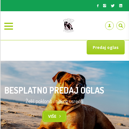
Predaj oglas
BESPLATNO PREDAJ OGLAS
Želiš pokloniti i nekog usrećiti
VIŠE