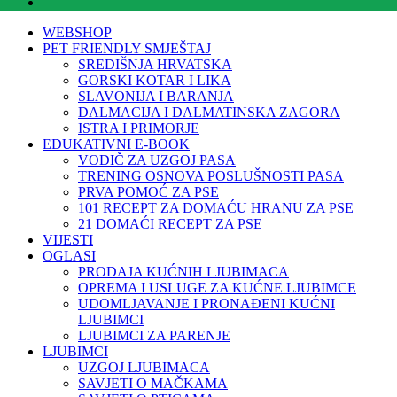
WEBSHOP
PET FRIENDLY SMJEŠTAJ
SREDIŠNJA HRVATSKA
GORSKI KOTAR I LIKA
SLAVONIJA I BARANJA
DALMACIJA I DALMATINSKA ZAGORA
ISTRA I PRIMORJE
EDUKATIVNI E-BOOK
VODIČ ZA UZGOJ PASA
TRENING OSNOVA POSLUŠNOSTI PASA
PRVA POMOĆ ZA PSE
101 RECEPT ZA DOMAĆU HRANU ZA PSE
21 DOMAĆI RECEPT ZA PSE
VIJESTI
OGLASI
PRODAJA KUĆNIH LJUBIMACA
OPREMA I USLUGE ZA KUĆNE LJUBIMCE
UDOMLJAVANJE I PRONAĐENI KUĆNI
LJUBIMCI
LJUBIMCI ZA PARENJE
LJUBIMCI
UZGOJ LJUBIMACA
SAVJETI O MAČKAMA