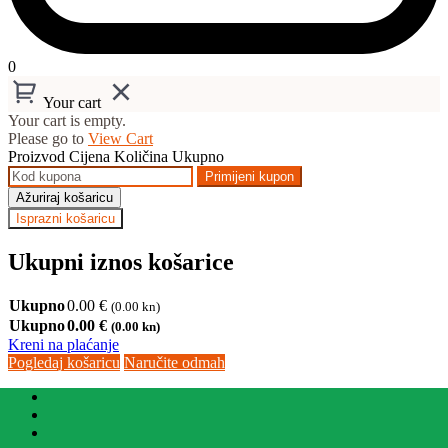
0
Your cart
Your cart is empty.
Please go to
View Cart
Proizvod
Cijena
Količina
Ukupno
Primijeni kupon
Ažuriraj košaricu
Isprazni košaricu
Ukupni iznos košarice
Ukupno
0.00
€
(0.00 kn)
Ukupno
0.00
€
(0.00 kn)
Kreni na plaćanje
Pogledaj košaricu
Naručite odmah