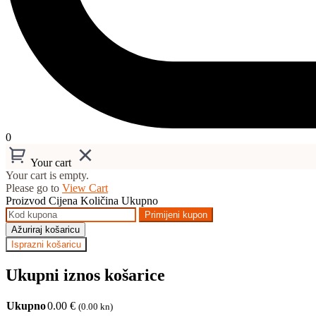
0
Your cart
Your cart is empty.
Please go to
View Cart
Proizvod
Cijena
Količina
Ukupno
Primijeni kupon
Ažuriraj košaricu
Isprazni košaricu
Ukupni iznos košarice
Ukupno
0.00
€
(0.00 kn)