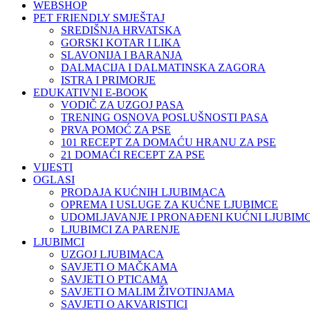
WEBSHOP
PET FRIENDLY SMJEŠTAJ
SREDIŠNJA HRVATSKA
GORSKI KOTAR I LIKA
SLAVONIJA I BARANJA
DALMACIJA I DALMATINSKA ZAGORA
ISTRA I PRIMORJE
EDUKATIVNI E-BOOK
VODIČ ZA UZGOJ PASA
TRENING OSNOVA POSLUŠNOSTI PASA
PRVA POMOĆ ZA PSE
101 RECEPT ZA DOMAĆU HRANU ZA PSE
21 DOMAĆI RECEPT ZA PSE
VIJESTI
OGLASI
PRODAJA KUĆNIH LJUBIMACA
OPREMA I USLUGE ZA KUĆNE LJUBIMCE
UDOMLJAVANJE I PRONAĐENI KUĆNI LJUBIMC
LJUBIMCI ZA PARENJE
LJUBIMCI
UZGOJ LJUBIMACA
SAVJETI O MAČKAMA
SAVJETI O PTICAMA
SAVJETI O MALIM ŽIVOTINJAMA
SAVJETI O AKVARISTICI