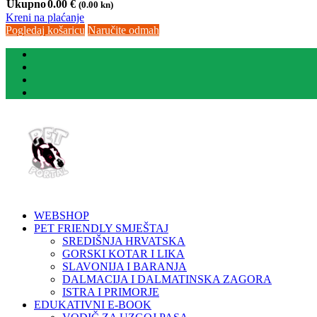
Ukupno
0.00
€
(0.00 kn)
Kreni na plaćanje
Pogledaj košaricu
Naručite odmah
WEBSHOP
PET FRIENDLY SMJEŠTAJ
SREDIŠNJA HRVATSKA
GORSKI KOTAR I LIKA
SLAVONIJA I BARANJA
DALMACIJA I DALMATINSKA ZAGORA
ISTRA I PRIMORJE
EDUKATIVNI E-BOOK