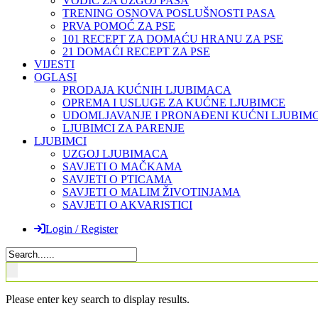
VODIČ ZA UZGOJ PASA
TRENING OSNOVA POSLUŠNOSTI PASA
PRVA POMOĆ ZA PSE
101 RECEPT ZA DOMAĆU HRANU ZA PSE
21 DOMAĆI RECEPT ZA PSE
VIJESTI
OGLASI
PRODAJA KUĆNIH LJUBIMACA
OPREMA I USLUGE ZA KUĆNE LJUBIMCE
UDOMLJAVANJE I PRONAĐENI KUĆNI LJUBIMC
LJUBIMCI ZA PARENJE
LJUBIMCI
UZGOJ LJUBIMACA
SAVJETI O MAČKAMA
SAVJETI O PTICAMA
SAVJETI O MALIM ŽIVOTINJAMA
SAVJETI O AKVARISTICI
Login / Register
Please enter key search to display results.