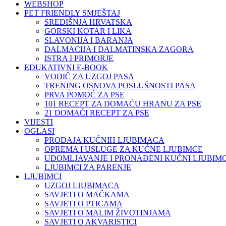
WEBSHOP
PET FRIENDLY SMJEŠTAJ
SREDIŠNJA HRVATSKA
GORSKI KOTAR I LIKA
SLAVONIJA I BARANJA
DALMACIJA I DALMATINSKA ZAGORA
ISTRA I PRIMORJE
EDUKATIVNI E-BOOK
VODIČ ZA UZGOJ PASA
TRENING OSNOVA POSLUŠNOSTI PASA
PRVA POMOĆ ZA PSE
101 RECEPT ZA DOMAĆU HRANU ZA PSE
21 DOMAĆI RECEPT ZA PSE
VIJESTI
OGLASI
PRODAJA KUĆNIH LJUBIMACA
OPREMA I USLUGE ZA KUĆNE LJUBIMCE
UDOMLJAVANJE I PRONAĐENI KUĆNI LJUBIMC
LJUBIMCI ZA PARENJE
LJUBIMCI
UZGOJ LJUBIMACA
SAVJETI O MAČKAMA
SAVJETI O PTICAMA
SAVJETI O MALIM ŽIVOTINJAMA
SAVJETI O AKVARISTICI