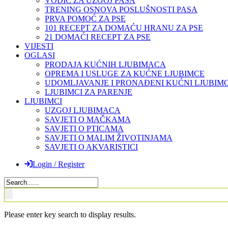
VODIČ ZA UZGOJ PASA
TRENING OSNOVA POSLUŠNOSTI PASA
PRVA POMOĆ ZA PSE
101 RECEPT ZA DOMAĆU HRANU ZA PSE
21 DOMAĆI RECEPT ZA PSE
VIJESTI
OGLASI
PRODAJA KUĆNIH LJUBIMACA
OPREMA I USLUGE ZA KUĆNE LJUBIMCE
UDOMLJAVANJE I PRONAĐENI KUĆNI LJUBIMC
LJUBIMCI ZA PARENJE
LJUBIMCI
UZGOJ LJUBIMACA
SAVJETI O MAČKAMA
SAVJETI O PTICAMA
SAVJETI O MALIM ŽIVOTINJAMA
SAVJETI O AKVARISTICI
Login / Register
Please enter key search to display results.