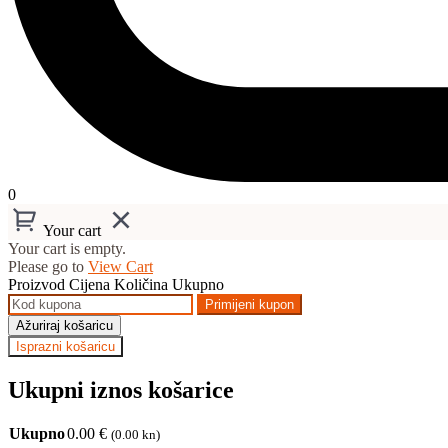
0
Your cart
Your cart is empty.
Please go to
View Cart
Proizvod
Cijena
Količina
Ukupno
Primijeni kupon
Ažuriraj košaricu
Isprazni košaricu
Ukupni iznos košarice
Ukupno
0.00
€
(0.00 kn)