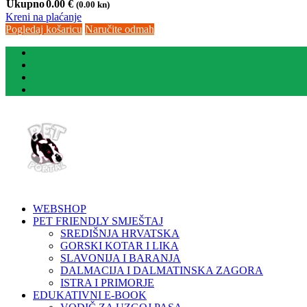
Ukupno
0.00
€
(0.00 kn)
Kreni na plaćanje
Pogledaj košaricu
Naručite odmah
WEBSHOP
PET FRIENDLY SMJEŠTAJ
SREDIŠNJA HRVATSKA
GORSKI KOTAR I LIKA
SLAVONIJA I BARANJA
DALMACIJA I DALMATINSKA ZAGORA
ISTRA I PRIMORJE
EDUKATIVNI E-BOOK