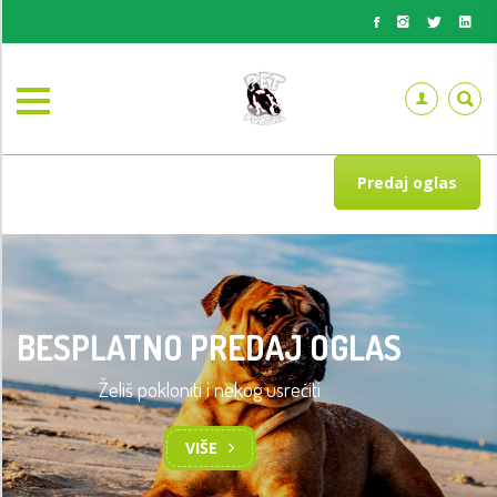
Predaj oglas
BESPLATNO PREDAJ OGLAS
Želiš pokloniti i nekog usrećiti
VIŠE