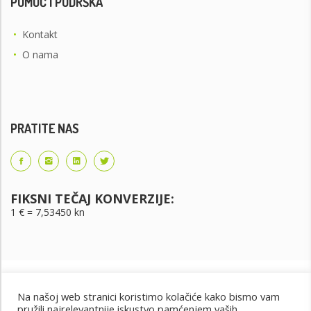
POMOĆ I PODRŠKA
•
Kontakt
•
O nama
PRATITE NAS
FIKSNI TEČAJ KONVERZIJE:
1 € = 7,53450 kn
Na našoj web stranici koristimo kolačiće kako bismo vam
pružili najrelevantnije iskustvo pamćenjem vaših