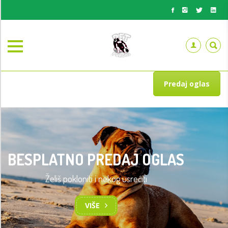
Predaj oglas
BESPLATNO PREDAJ OGLAS
Želiš pokloniti i nekog usrećiti
VIŠE