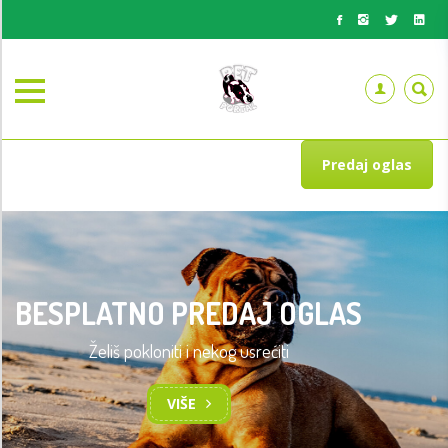
Predaj oglas
BESPLATNO PREDAJ OGLAS
Želiš pokloniti i nekog usrećiti
VIŠE