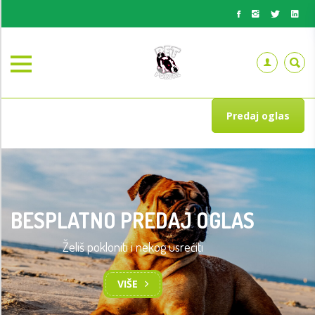
Predaj oglas
BESPLATNO PREDAJ OGLAS
Želiš pokloniti i nekog usrećiti
VIŠE