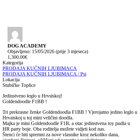
DOG ACADEMY
Objavljeno: 15/05/2026 (prije 3 mjeseca)
1,300.00€
Kategorija
PRODAJA KUĆNIH LJUBIMACA
PRODAJA KUĆNIH LJUBIMACA / Psi
Lokacija
Stubičke Toplice
Jedinstveno leglo u Hrvstskoj!
Goldendoodle F1BB !
Tri prekrasne ženke Goldendoodla F1BB ! Vjerojatno jedino leglo u
Hrvatskoj u toj mini veličini doodla.
Majka je mini Goldendoodle F1B, a otac jedinstvena toy pudla u
HR party boje. Oba roditelja možete vidjeti kod nas.
Štenci će biti spremni za nove vlasnike kroz nekoliko dana,