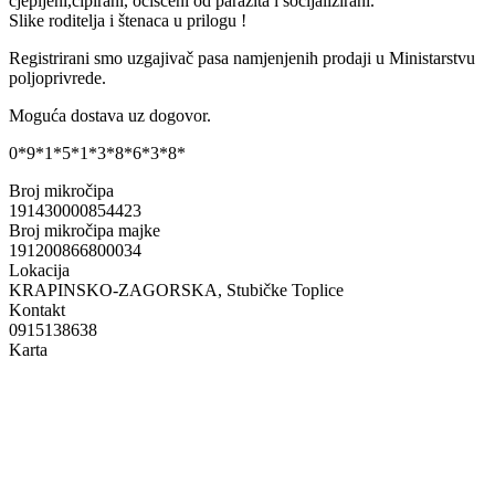
cjepljeni,čipirani, očiščeni od parazita i socijalizirani.
Slike roditelja i štenaca u prilogu !
Registrirani smo uzgajivač pasa namjenjenih prodaji u Ministarstvu
poljoprivrede.
Moguća dostava uz dogovor.
0*9*1*5*1*3*8*6*3*8*
Broj mikročipa
191430000854423
Broj mikročipa majke
191200866800034
Lokacija
KRAPINSKO-ZAGORSKA, Stubičke Toplice
Kontakt
0915138638
Karta