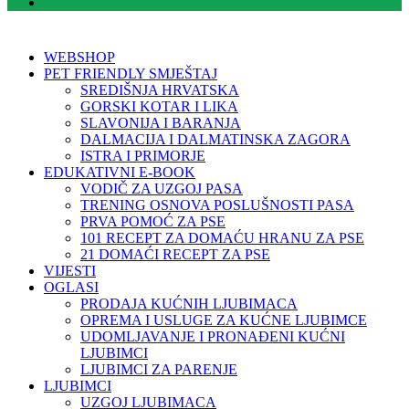
WEBSHOP
PET FRIENDLY SMJEŠTAJ
SREDIŠNJA HRVATSKA
GORSKI KOTAR I LIKA
SLAVONIJA I BARANJA
DALMACIJA I DALMATINSKA ZAGORA
ISTRA I PRIMORJE
EDUKATIVNI E-BOOK
VODIČ ZA UZGOJ PASA
TRENING OSNOVA POSLUŠNOSTI PASA
PRVA POMOĆ ZA PSE
101 RECEPT ZA DOMAĆU HRANU ZA PSE
21 DOMAĆI RECEPT ZA PSE
VIJESTI
OGLASI
PRODAJA KUĆNIH LJUBIMACA
OPREMA I USLUGE ZA KUĆNE LJUBIMCE
UDOMLJAVANJE I PRONAĐENI KUĆNI
LJUBIMCI
LJUBIMCI ZA PARENJE
LJUBIMCI
UZGOJ LJUBIMACA