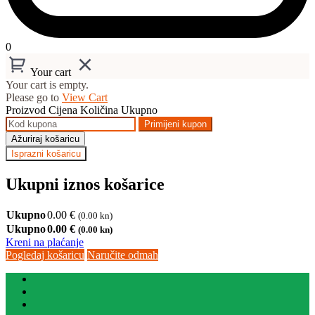
0
Your cart
Your cart is empty.
Please go to
View Cart
Proizvod
Cijena
Količina
Ukupno
Primijeni kupon
Ažuriraj košaricu
Isprazni košaricu
Ukupni iznos košarice
Ukupno
0.00
€
(0.00 kn)
Ukupno
0.00
€
(0.00 kn)
Kreni na plaćanje
Pogledaj košaricu
Naručite odmah