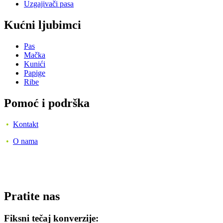
Uzgajivači pasa
Kućni ljubimci
Pas
Mačka
Kunići
Papige
Ribe
Pomoć i podrška
•
Kontakt
•
O nama
Pratite nas
Fiksni tečaj konverzije: