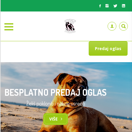
Predaj oglas
BESPLATNO PREDAJ OGLAS
Želiš pokloniti i nekog usrećiti
VIŠE