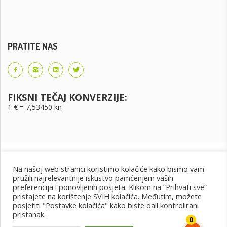
PRATITE NAS
FIKSNI TEČAJ KONVERZIJE:
1 € = 7,53450 kn
Na našoj web stranici koristimo kolačiće kako bismo vam
pružili najrelevantnije iskustvo pamćenjem vaših
preferencija i ponovljenih posjeta. Klikom na “Prihvati sve”
pristajete na korištenje SVIH kolačića. Međutim, možete
posjetiti "Postavke kolačića" kako biste dali kontrolirani
Uvjeti korištenja
Uvjeti kupnje
Cjenik oglašavanja
pristanak.
@2022 - Design by: PET PORTAL
0