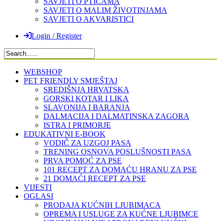
SAVJETI O PTICAMA
SAVJETI O MALIM ŽIVOTINJAMA
SAVJETI O AKVARISTICI
Login / Register
WEBSHOP
PET FRIENDLY SMJEŠTAJ
SREDIŠNJA HRVATSKA
GORSKI KOTAR I LIKA
SLAVONIJA I BARANJA
DALMACIJA I DALMATINSKA ZAGORA
ISTRA I PRIMORJE
EDUKATIVNI E-BOOK
VODIČ ZA UZGOJ PASA
TRENING OSNOVA POSLUŠNOSTI PASA
PRVA POMOĆ ZA PSE
101 RECEPT ZA DOMAĆU HRANU ZA PSE
21 DOMAĆI RECEPT ZA PSE
VIJESTI
OGLASI
PRODAJA KUĆNIH LJUBIMACA
OPREMA I USLUGE ZA KUĆNE LJUBIMCE