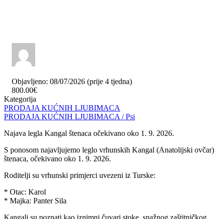
Objavljeno: 08/07/2026 (prije 4 tjedna)
800.00€
Kategorija
PRODAJA KUĆNIH LJUBIMACA
PRODAJA KUĆNIH LJUBIMACA / Psi
Najava legla Kangal štenaca očekivano oko 1. 9. 2026.
S ponosom najavljujemo leglo vrhunskih Kangal (Anatolijski ovčar)
štenaca, očekivano oko 1. 9. 2026.
Roditelji su vrhunski primjerci uvezeni iz Turske:
* Otac: Karol
* Majka: Panter Sila
Kangali su poznati kao iznimni čuvari stoke, snažnog zaštitničkog