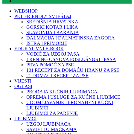
WEBSHOP
PET FRIENDLY SMJEŠTAJ
SREDIŠNJA HRVATSKA
GORSKI KOTAR I LIKA
SLAVONIJA I BARANJA
DALMACIJA I DALMATINSKA ZAGORA
ISTRA I PRIMORJE
EDUKATIVNI E-BOOK
VODIČ ZA UZGOJ PASA
TRENING OSNOVA POSLUŠNOSTI PASA
PRVA POMOĆ ZA PSE
101 RECEPT ZA DOMAĆU HRANU ZA PSE
21 DOMAĆI RECEPT ZA PSE
VIJESTI
OGLASI
PRODAJA KUĆNIH LJUBIMACA
OPREMA I USLUGE ZA KUĆNE LJUBIMCE
UDOMLJAVANJE I PRONAĐENI KUĆNI
LJUBIMCI
LJUBIMCI ZA PARENJE
LJUBIMCI
UZGOJ LJUBIMACA
SAVJETI O MAČKAMA