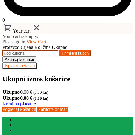
0
Your cart
Your cart is empty.
Please go to
View Cart
Proizvod
Cijena
Količina
Ukupno
Primijeni kupon
Ažuriraj košaricu
Isprazni košaricu
Ukupni iznos košarice
Ukupno
0.00
€
(0.00 kn)
Ukupno
0.00
€
(0.00 kn)
Kreni na plaćanje
Pogledaj košaricu
Naručite odmah