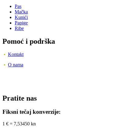
Pas
Mačka
Kunići
Papige
Ribe
Pomoć i podrška
•
Kontakt
•
O nama
Pratite nas
Fiksni tečaj konverzije:
1 € = 7,53450 kn