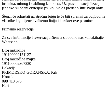
instinkta, mirnog i stabilnog karaktera. Uz pravilnu socijalizaciju
jednako su odani obiteljski psi koji vole i predano štite svoju obitelj.
Štenci će odrastati uz stručnu brigu te će biti spremni za odgovorne
vlasnike koji cijene kvalitetnu liniju i karakter ove pasmine.
Primamo rezervacije.
Za sve informacije i rezervaciju šteneta slobodno nas kontaktirajte.
Whatsapp
Broj mikročipa
191100002151127
Broj mikročipa majke
191100002367330
Lokacija
PRIMORSKO-GORANSKA, Krk
Kontakt
098 413 573
Karta