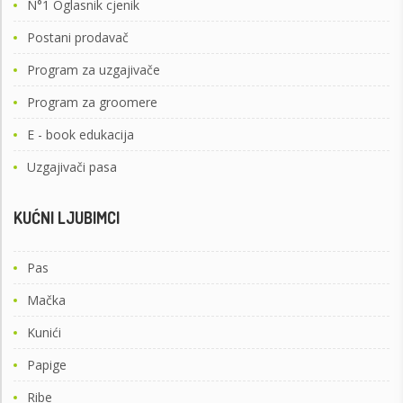
N°1 Oglasnik cjenik
Postani prodavač
Program za uzgajivače
Program za groomere
E - book edukacija
Uzgajivači pasa
KUĆNI LJUBIMCI
Pas
Mačka
Kunići
Papige
Ribe