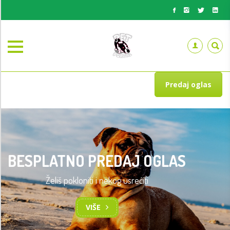
Predaj oglas
BESPLATNO PREDAJ OGLAS
Želiš pokloniti i nekog usrećiti
VIŠE