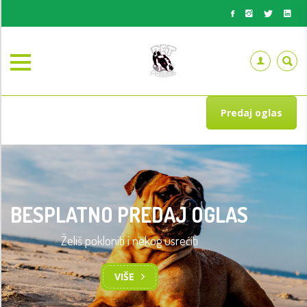
Predaj oglas
BESPLATNO PREDAJ OGLAS
Želiš pokloniti i nekog usrećiti
VIŠE