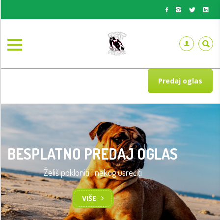
Predaj oglas
BESPLATNO PREDAJ OGLAS
Želiš pokloniti i nekog usrećiti
VIŠE