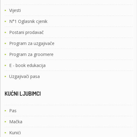
Vijesti
N°1 Oglasnik cjenik
Postani prodavač
Program za uzgajivače
Program za groomere
E - book edukacija
Uzgajivači pasa
KUĆNI LJUBIMCI
Pas
Mačka
Kunići