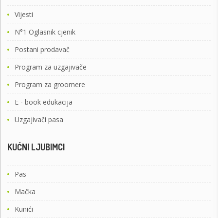
Vijesti
N°1 Oglasnik cjenik
Postani prodavač
Program za uzgajivače
Program za groomere
E - book edukacija
Uzgajivači pasa
KUĆNI LJUBIMCI
Pas
Mačka
Kunići