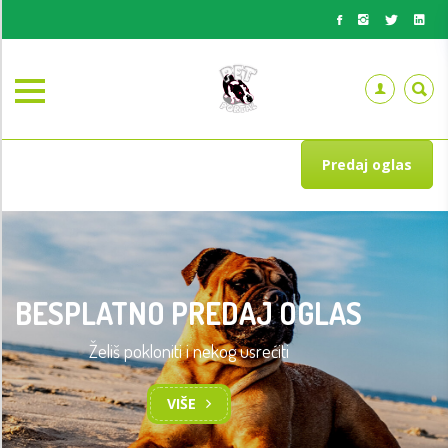
Predaj oglas
BESPLATNO PREDAJ OGLAS
Želiš pokloniti i nekog usrećiti
VIŠE