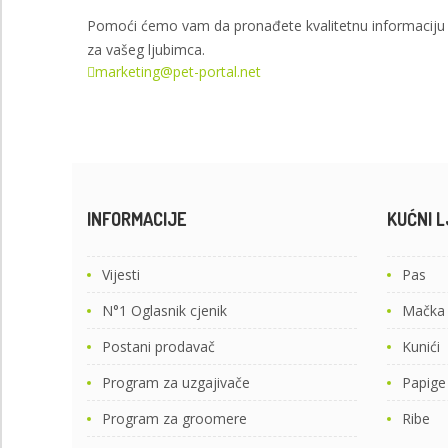
Pomoći ćemo vam da pronađete kvalitetnu informaciju
za vašeg ljubimca.
marketing@pet-portal.net
INFORMACIJE
KUĆNI L
Vijesti
Pas
N°1 Oglasnik cjenik
Mačka
Postani prodavač
Kunići
Program za uzgajivače
Papige
Program za groomere
Ribe