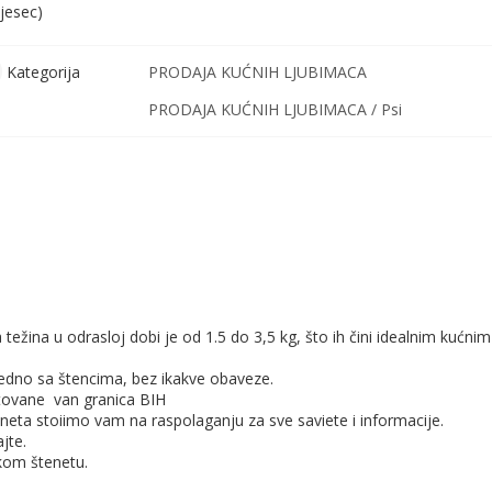
jesec)
Kategorija
PRODAJA KUĆNIH LJUBIMACA
PRODAJA KUĆNIH LJUBIMACA / Psi
težina u odrasloj dobi je od 1.5 do 3,5 kg, što ih čini idealnim kućnim
jedno sa štencima, bez ikakve obaveze.
putovane van granica BIH
ta stoiimo vam na raspolaganju za sve saviete i informacije.
jte.
akom štenetu.