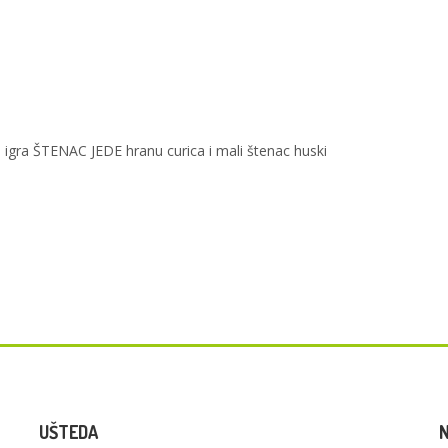
ra ŠTENAC JEDE hranu curica i mali štenac huski
UŠTEDA