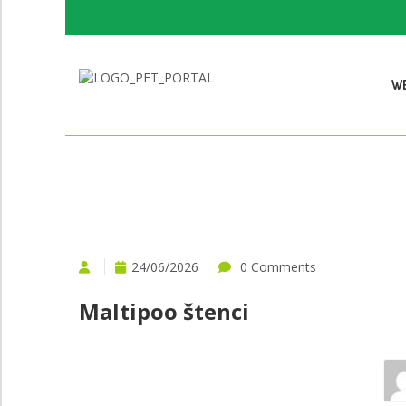
W
BESPLATNO P
24/06/2026
0 Comments
Želiš pokloniti i
Maltipoo štenci
VIŠE
-
/7