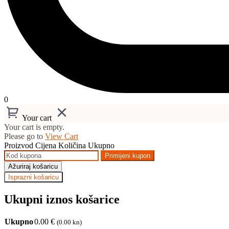
0
Your cart
Your cart is empty.
Please go to
View Cart
Proizvod
Cijena
Količina
Ukupno
Primijeni kupon
Ažuriraj košaricu
Isprazni košaricu
Ukupni iznos košarice
Ukupno
0.00
€
(0.00 kn)