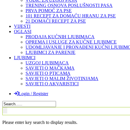
VODIČ ZA UZGOJ PASA
TRENING OSNOVA POSLUŠNOSTI PASA
PRVA POMOĆ ZA PSE
101 RECEPT ZA DOMAĆU HRANU ZA PSE
21 DOMAĆI RECEPT ZA PSE
VIJESTI
OGLASI
PRODAJA KUĆNIH LJUBIMACA
OPREMA I USLUGE ZA KUĆNE LJUBIMCE
UDOMLJAVANJE I PRONAĐENI KUĆNI LJUBIMC
LJUBIMCI ZA PARENJE
LJUBIMCI
UZGOJ LJUBIMACA
SAVJETI O MAČKAMA
SAVJETI O PTICAMA
SAVJETI O MALIM ŽIVOTINJAMA
SAVJETI O AKVARISTICI
Login / Register
Please enter key search to display results.