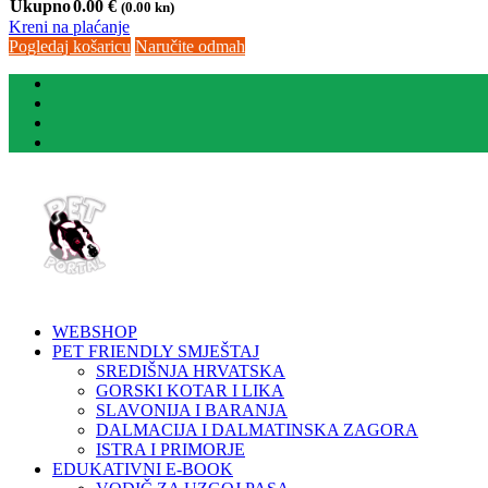
Ukupno
0.00
€
(0.00 kn)
Kreni na plaćanje
Pogledaj košaricu
Naručite odmah
WEBSHOP
PET FRIENDLY SMJEŠTAJ
SREDIŠNJA HRVATSKA
GORSKI KOTAR I LIKA
SLAVONIJA I BARANJA
DALMACIJA I DALMATINSKA ZAGORA
ISTRA I PRIMORJE
EDUKATIVNI E-BOOK