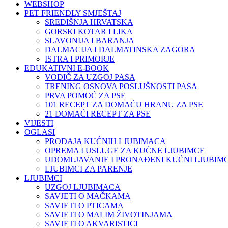
WEBSHOP
PET FRIENDLY SMJEŠTAJ
SREDIŠNJA HRVATSKA
GORSKI KOTAR I LIKA
SLAVONIJA I BARANJA
DALMACIJA I DALMATINSKA ZAGORA
ISTRA I PRIMORJE
EDUKATIVNI E-BOOK
VODIČ ZA UZGOJ PASA
TRENING OSNOVA POSLUŠNOSTI PASA
PRVA POMOĆ ZA PSE
101 RECEPT ZA DOMAĆU HRANU ZA PSE
21 DOMAĆI RECEPT ZA PSE
VIJESTI
OGLASI
PRODAJA KUĆNIH LJUBIMACA
OPREMA I USLUGE ZA KUĆNE LJUBIMCE
UDOMLJAVANJE I PRONAĐENI KUĆNI LJUBIMC
LJUBIMCI ZA PARENJE
LJUBIMCI
UZGOJ LJUBIMACA
SAVJETI O MAČKAMA
SAVJETI O PTICAMA
SAVJETI O MALIM ŽIVOTINJAMA
SAVJETI O AKVARISTICI