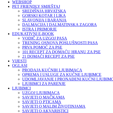
WEBSHOP
PET FRIENDLY SMJEŠTAJ
SREDIŠNJA HRVATSKA
GORSKI KOTAR I LIKA
SLAVONIJA I BARANJA
DALMACIJA I DALMATINSKA ZAGORA
ISTRA I PRIMORJE
EDUKATIVNI E-BOOK
VODIČ ZA UZGOJ PASA
TRENING OSNOVA POSLUŠNOSTI PASA
PRVA POMOĆ ZA PSE
101 RECEPT ZA DOMAĆU HRANU ZA PSE
21 DOMAĆI RECEPT ZA PSE
VIJESTI
OGLASI
PRODAJA KUĆNIH LJUBIMACA
OPREMA I USLUGE ZA KUĆNE LJUBIMCE
UDOMLJAVANJE I PRONAĐENI KUĆNI LJUBIMC
LJUBIMCI ZA PARENJE
LJUBIMCI
UZGOJ LJUBIMACA
SAVJETI O MAČKAMA
SAVJETI O PTICAMA
SAVJETI O MALIM ŽIVOTINJAMA
SAVJETI O AKVARISTICI