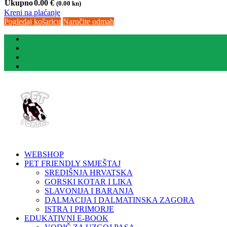
Ukupno
0.00
€
(0.00 kn)
Kreni na plaćanje
Pogledaj košaricu
Naručite odmah
WEBSHOP
PET FRIENDLY SMJEŠTAJ
SREDIŠNJA HRVATSKA
GORSKI KOTAR I LIKA
SLAVONIJA I BARANJA
DALMACIJA I DALMATINSKA ZAGORA
ISTRA I PRIMORJE
EDUKATIVNI E-BOOK