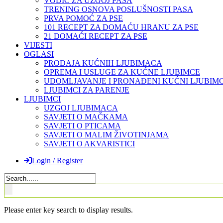
VODIČ ZA UZGOJ PASA
TRENING OSNOVA POSLUŠNOSTI PASA
PRVA POMOĆ ZA PSE
101 RECEPT ZA DOMAĆU HRANU ZA PSE
21 DOMAĆI RECEPT ZA PSE
VIJESTI
OGLASI
PRODAJA KUĆNIH LJUBIMACA
OPREMA I USLUGE ZA KUĆNE LJUBIMCE
UDOMLJAVANJE I PRONAĐENI KUĆNI LJUBIMC
LJUBIMCI ZA PARENJE
LJUBIMCI
UZGOJ LJUBIMACA
SAVJETI O MAČKAMA
SAVJETI O PTICAMA
SAVJETI O MALIM ŽIVOTINJAMA
SAVJETI O AKVARISTICI
Login / Register
Please enter key search to display results.