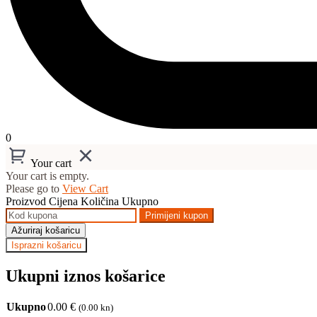
0
Your cart
Your cart is empty.
Please go to
View Cart
Proizvod
Cijena
Količina
Ukupno
Primijeni kupon
Ažuriraj košaricu
Isprazni košaricu
Ukupni iznos košarice
Ukupno
0.00
€
(0.00 kn)