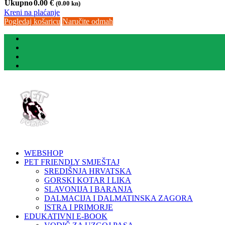
Ukupno
0.00
€
(0.00 kn)
Kreni na plaćanje
Pogledaj košaricu
Naručite odmah
WEBSHOP
PET FRIENDLY SMJEŠTAJ
SREDIŠNJA HRVATSKA
GORSKI KOTAR I LIKA
SLAVONIJA I BARANJA
DALMACIJA I DALMATINSKA ZAGORA
ISTRA I PRIMORJE
EDUKATIVNI E-BOOK