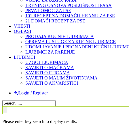
VODIČ ZA UZGOJ PASA
TRENING OSNOVA POSLUŠNOSTI PASA
PRVA POMOĆ ZA PSE
101 RECEPT ZA DOMAĆU HRANU ZA PSE
21 DOMAĆI RECEPT ZA PSE
VIJESTI
OGLASI
PRODAJA KUĆNIH LJUBIMACA
OPREMA I USLUGE ZA KUĆNE LJUBIMCE
UDOMLJAVANJE I PRONAĐENI KUĆNI LJUBIMC
LJUBIMCI ZA PARENJE
LJUBIMCI
UZGOJ LJUBIMACA
SAVJETI O MAČKAMA
SAVJETI O PTICAMA
SAVJETI O MALIM ŽIVOTINJAMA
SAVJETI O AKVARISTICI
Login / Register
Please enter key search to display results.