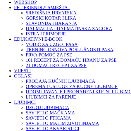
WEBSHOP
PET FRIENDLY SMJEŠTAJ
SREDIŠNJA HRVATSKA
GORSKI KOTAR I LIKA
SLAVONIJA I BARANJA
DALMACIJA I DALMATINSKA ZAGORA
ISTRA I PRIMORJE
EDUKATIVNI E-BOOK
VODIČ ZA UZGOJ PASA
TRENING OSNOVA POSLUŠNOSTI PASA
PRVA POMOĆ ZA PSE
101 RECEPT ZA DOMAĆU HRANU ZA PSE
21 DOMAĆI RECEPT ZA PSE
VIJESTI
OGLASI
PRODAJA KUĆNIH LJUBIMACA
OPREMA I USLUGE ZA KUĆNE LJUBIMCE
UDOMLJAVANJE I PRONAĐENI KUĆNI LJUBIMC
LJUBIMCI ZA PARENJE
LJUBIMCI
UZGOJ LJUBIMACA
SAVJETI O MAČKAMA
SAVJETI O PTICAMA
SAVJETI O MALIM ŽIVOTINJAMA
SAVJETI O AKVARISTICI