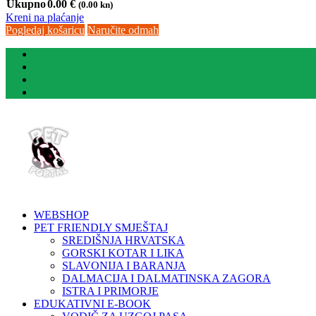
Ukupno
0.00
€
(0.00 kn)
Kreni na plaćanje
Pogledaj košaricu
Naručite odmah
WEBSHOP
PET FRIENDLY SMJEŠTAJ
SREDIŠNJA HRVATSKA
GORSKI KOTAR I LIKA
SLAVONIJA I BARANJA
DALMACIJA I DALMATINSKA ZAGORA
ISTRA I PRIMORJE
EDUKATIVNI E-BOOK