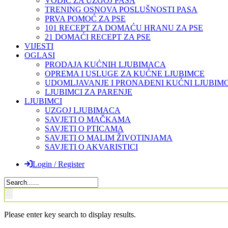
VODIČ ZA UZGOJ PASA
TRENING OSNOVA POSLUŠNOSTI PASA
PRVA POMOĆ ZA PSE
101 RECEPT ZA DOMAĆU HRANU ZA PSE
21 DOMAĆI RECEPT ZA PSE
VIJESTI
OGLASI
PRODAJA KUĆNIH LJUBIMACA
OPREMA I USLUGE ZA KUĆNE LJUBIMCE
UDOMLJAVANJE I PRONAĐENI KUĆNI LJUBIMC
LJUBIMCI ZA PARENJE
LJUBIMCI
UZGOJ LJUBIMACA
SAVJETI O MAČKAMA
SAVJETI O PTICAMA
SAVJETI O MALIM ŽIVOTINJAMA
SAVJETI O AKVARISTICI
Login / Register
Please enter key search to display results.