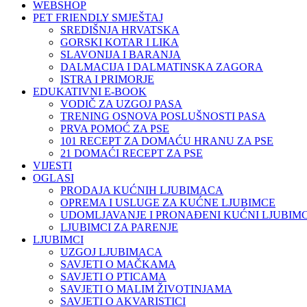
WEBSHOP
PET FRIENDLY SMJEŠTAJ
SREDIŠNJA HRVATSKA
GORSKI KOTAR I LIKA
SLAVONIJA I BARANJA
DALMACIJA I DALMATINSKA ZAGORA
ISTRA I PRIMORJE
EDUKATIVNI E-BOOK
VODIČ ZA UZGOJ PASA
TRENING OSNOVA POSLUŠNOSTI PASA
PRVA POMOĆ ZA PSE
101 RECEPT ZA DOMAĆU HRANU ZA PSE
21 DOMAĆI RECEPT ZA PSE
VIJESTI
OGLASI
PRODAJA KUĆNIH LJUBIMACA
OPREMA I USLUGE ZA KUĆNE LJUBIMCE
UDOMLJAVANJE I PRONAĐENI KUĆNI LJUBIMC
LJUBIMCI ZA PARENJE
LJUBIMCI
UZGOJ LJUBIMACA
SAVJETI O MAČKAMA
SAVJETI O PTICAMA
SAVJETI O MALIM ŽIVOTINJAMA
SAVJETI O AKVARISTICI