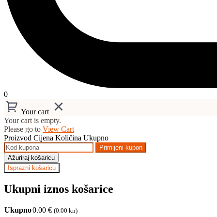
0
Your cart
Your cart is empty.
Please go to
View Cart
Proizvod
Cijena
Količina
Ukupno
Primijeni kupon
Ažuriraj košaricu
Isprazni košaricu
Ukupni iznos košarice
Ukupno
0.00
€
(0.00 kn)