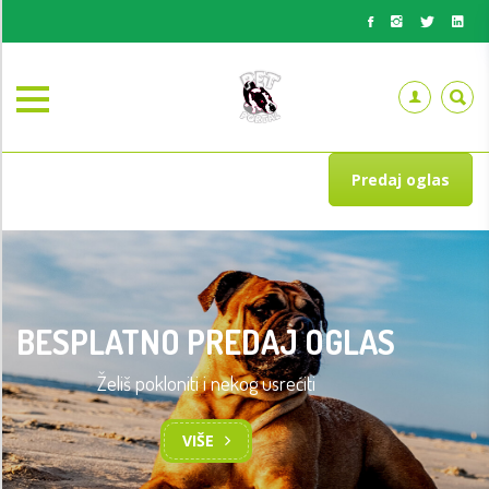
Predaj oglas
BESPLATNO PREDAJ OGLAS
Želiš pokloniti i nekog usrećiti
VIŠE