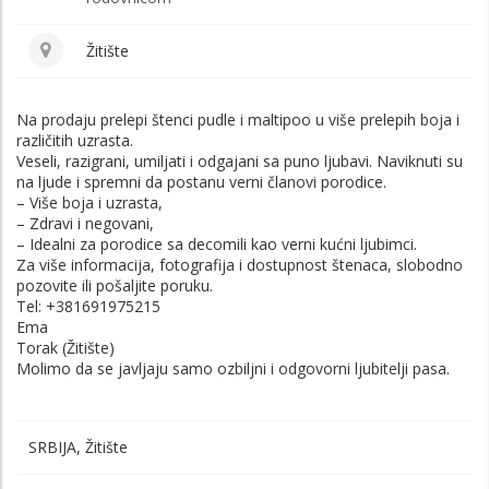
Žitište
Na prodaju prelepi štenci pudle i maltipoo u više prelepih boja i
različitih uzrasta.
Veseli, razigrani, umiljati i odgajani sa puno ljubavi. Naviknuti su
na ljude i spremni da postanu verni članovi porodice.
– Više boja i uzrasta,
– Zdravi i negovani,
– Idealni za porodice sa decomili kao verni kućni ljubimci.
Za više informacija, fotografija i dostupnost štenaca, slobodno
pozovite ili pošaljite poruku.
Tel: +381691975215
Ema
Torak (Žitište)
Molimo da se javljaju samo ozbiljni i odgovorni ljubitelji pasa.
SRBIJA, Žitište