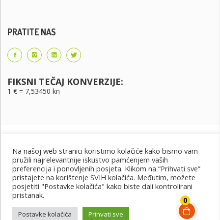
PRATITE NAS
FIKSNI TEČAJ KONVERZIJE:
1 € = 7,53450 kn
Na našoj web stranici koristimo kolačiće kako bismo vam
pružili najrelevantnije iskustvo pamćenjem vaših
preferencija i ponovljenih posjeta. Klikom na “Prihvati sve”
pristajete na korištenje SVIH kolačića. Međutim, možete
posjetiti "Postavke kolačića" kako biste dali kontrolirani
Uvjeti korištenja
Uvjeti kupnje
Cjenik oglašavanja
pristanak.
@2022 - Design by: PET PORTAL
0
Postavke kolačića
Prihvati sve