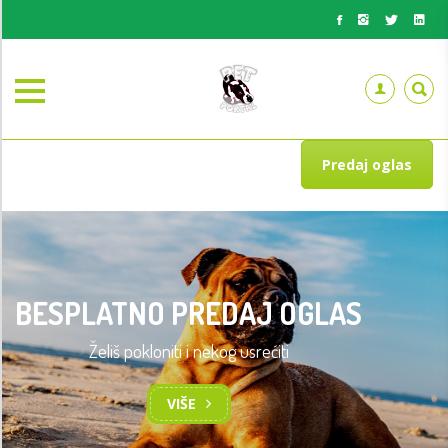
Predaj oglas
BESPLATNO PREDAJ OGLAS
Želiš pokloniti i nekog usrećiti
VIŠE